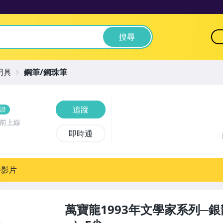
搜尋
用具
鋼筆/鋼珠筆
追蹤
證
時前上線
即時通
播影片
萬寶龍1993年文學家系列─銀龍（I