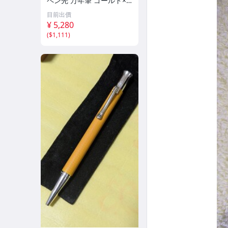
ペン先 万年筆 ゴールド×
ホワイト系【いおき質店】
目前出價
¥ 5,280
(
$1,111
)