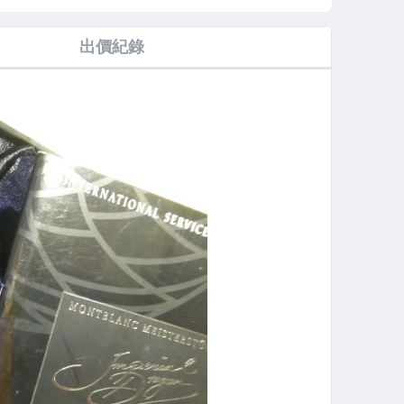
筆/F尖
WARHOL鋼
De'medici）限
筆/M尖
量鋼筆 / F尖
出價紀錄