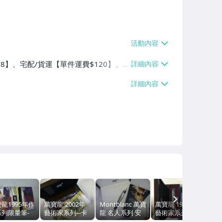
$38】、宅配/貨運【單件運費$120】、
NEXT
龍1995年作
萬寶龍 2002年
Montblanc 萬寶
萬寶龍 1992年
系列限量筆-
藝術家系列─卡
龍 名人系列 安
藝術家系列─羅
泰 F
內基紀念限量鋼
迪沃荷 ANDY
倫佐(Lorenzo