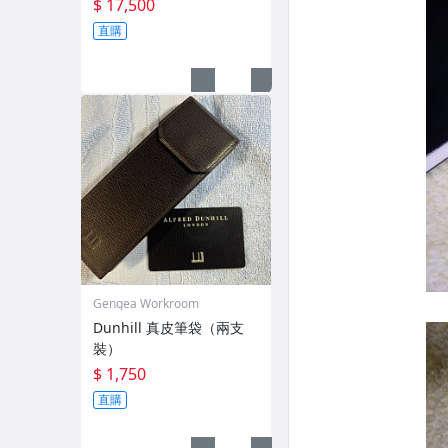
Solti) 鋼筆 M 尖
$ 17,500
直購
Gengea Workroom
Dunhill 真皮筆袋（兩支
裝）
$ 1,750
直購