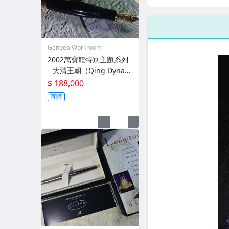
（V.Hugo）F尖
Def
Gengea Workroom
2002萬寶龍特別主題系列
─大清王朝（Qing Dynast
y）F尖 09**/2002
$ 188,000
直購