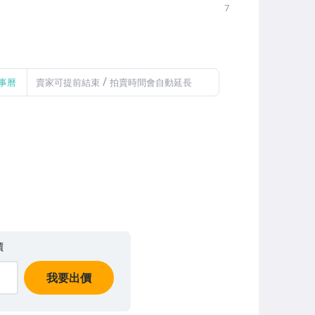
7
/
事曆
賣家可提前結束
拍賣時間會自動延長
價
我要出價