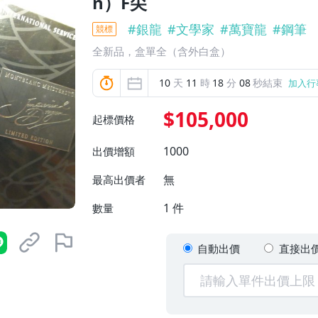
n）F尖
#
銀龍
#
文學家
#
萬寶龍
#
鋼筆
競標
全新品，盒單全（含外白盒）
10
天
11
時
18
分
06
秒結束
加入行
$105,000
起標價格
1000
出價增額
無
最高出價者
1
件
數量
自動出價
直接出