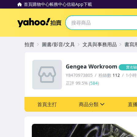
首頁
購物中心
帳務中心
信箱
App下載
Yahoo拍賣
拍賣
圖書/影音/文具
文具與事務用品
書寫
Gengea Workroom
實名驗
Y8470973805
粉絲數
112
1小
正評
99.5%
(
584
)
首頁主打
商品分類
直
sign
圖書/影音/文具
男性精品與服飾