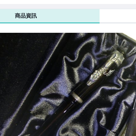
oe)鋼筆 F 尖
（Kipling）鋼
Kafka）M尖
特 M尖（另一支
筆/F尖
F尖無盒單）
商品資訊