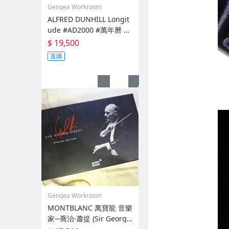
Gengea Workroom
ALFRED DUNHILL Longit
ude #AD2000 #萬年曆 18
K 限量鋼筆 M尖
$ 19,500
直購
Gengea Workroom
MONTBLANC 萬寶龍 音樂
家─喬治·蕭提 (Sir Georg