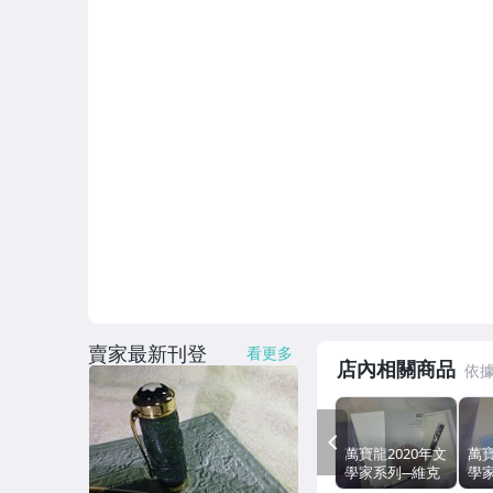
賣家最新刊登
看更多
店內相關商品
PREV
萬寶龍2020年文
萬寶
學家系列─維克
學家
多．雨果
福(D