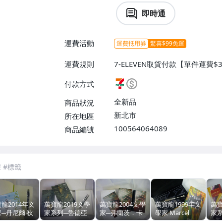
即時通
運費活動
運費抵用券
驚喜$99免運
運費規則
7-ELEVEN取貨付款【單件運費
面交/自取/不寄送【免運費】
付款方式
全新品
商品狀況
新北市
所在地區
100564064089
商品編號
7-ELEVEN 運費只要
38
元
不限金額、筆數，筆筆優惠無限次！
龍2014年文
萬寶龍2019文學
萬寶龍2004文學
萬寶龍1999年文
萬寶
─丹尼爾‧狄
家系列─魯德亞
家─弗蘭茨．卡
學家 Marcel
家
aniel
德・吉卜林
夫卡（Franz
PROUST 布魯斯
伏爾