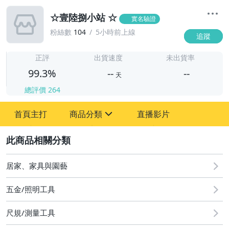
☆壹陸捌小站 ☆
實名驗證
粉絲數
104
5小時前上線
追蹤
-
-
正評
出貨速度
未出貨率
99.3%
--
--
天
總評價
264
-
首頁主打
商品分類
直播影片
-
sign
居家、家具與園藝
2
運動、戶外與休閒
居家、家具與園藝
五金/照明工具
尺規/測量工具