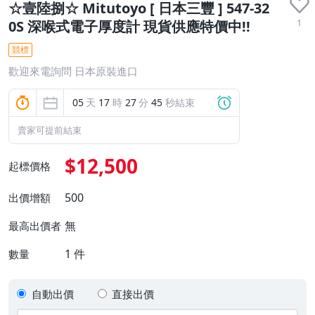
☆壹陸捌☆ Mitutoyo [ 日本三豐 ] 547-32
1
0S 深喉式電子厚度計 現貨供應特價中!!
競標
歡迎來電詢問 日本原裝進口
05
天
17
時
27
分
45
秒結束
賣家可提前結束
$12,500
起標價格
500
出價增額
無
最高出價者
1
件
數量
自動出價
直接出價