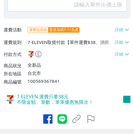
運費活動
運費抵用券
驚喜加碼7-11免運
運費規則
7-ELEVEN取貨付款【單件運費$38、消費滿
$2500免運費】、郵局掛號【單件運費$7
付款方式
0、消費滿$2500免運費】、面交/自取/不
寄送【免運費】
全新品
商品狀況
台北市
所在地區
100569367841
商品編號
7-ELEVEN 運費只要
38
元
不限金額、筆數，筆筆優惠無限次！