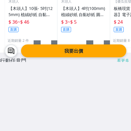
木頭人
木頭人
【傻瓜批發
電腦
【木頭人】10張- 5吋(12
【木頭人】4吋(100mm)
板橋現貨
5mm) 植絨砂紙 自黏砂
植絨砂紙 自黏砂紙 圓盤
器】電子
紙 圓盤砂紙 自黏盤 魔鬼
砂紙 自黏盤 魔鬼氈底盤
數器.戒
$ 36
~
$ 46
$ 3
~
$ 5
$ 24
氈底盤可用
可用
數器.指
直購
直購
直購
位計數器
11
近期銷量 2 件
近期銷量 8
我要出價
行動任意門
看更多