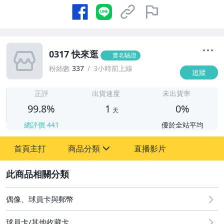
0317 快來逛
實名驗證
粉絲數
337
3小時前上線
追蹤
1
正評
出貨速度
未出貨率
99.8%
1
0%
天
總評價
441
優於全站平均
首頁主打
商品分類
直播影片
sign
2
偶像、球員卡與郵幣
偶像、球員卡與郵幣
球員卡/其他收藏卡