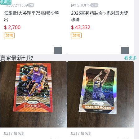
收藏品
Y9307211569
JAY SHOP✨
低限量!大谷翔平75張!稀少釋
2026富邦精裝盒✨系列最大獎
出
珠珠
$ 2,700
$ 43,332
競標
競標
賣家最新刊登
看更多
0317 快來逛
0317 快來逛