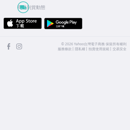
商品到貨動態
APP Store
Google Play
facebook
Instagram
©
2026
Yahoo台灣電子商務 保留所有權利
服務條款
隱私權
拍賣使用規範
交易安全