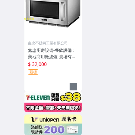
鑫忠不銹鋼工業有限公司
鑫忠廚房設備-餐飲設備：
美地商用微波爐-賣場有快
速爐-西餐爐-洗碗洗杯機-
$ 32,000
冰箱-油炸機-電磁爐-中式
競標
炒爐-水槽-工作臺