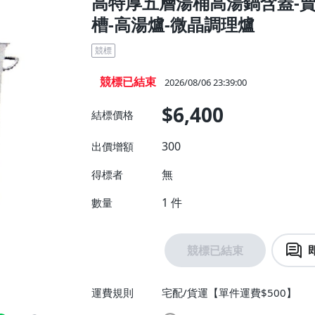
高特厚五層湯桶高湯鍋含蓋-賣
槽-高湯爐-微晶調理爐
競標
競標已結束
2026/08/06 23:39:00
$6,400
結標價格
300
出價增額
無
得標者
1
件
數量
競標已結束
運費規則
宅配/貨運【單件運費$500】