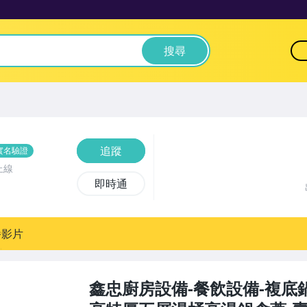
搜尋
追蹤
實名驗證
上線
即時通
播影片
鑫忠廚房設備-餐飲設備-複底鍋