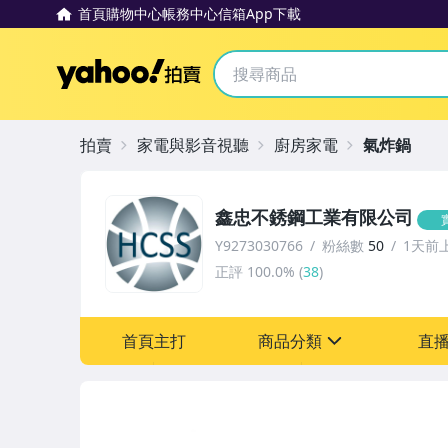
首頁
購物中心
帳務中心
信箱
App下載
Yahoo拍賣
拍賣
家電與影音視聽
廚房家電
氣炸鍋
鑫忠不銹鋼工業有限公司
Y9273030766
粉絲數
50
1天前
正評
100.0%
(
38
)
首頁主打
商品分類
直
sign
居家、家具與園藝
家電與影音視聽