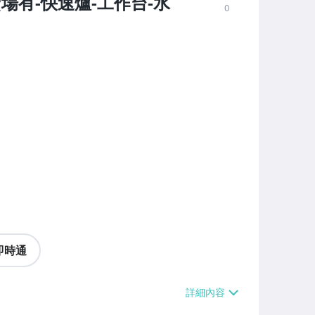
場有-快速爐-工作台-水
0
即時通