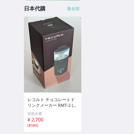
日本代購
看全部
レコルト チョコレートド
リンクメーカー RMT-2 (G
Y) Chocolate Drink Maker
目前出價
recolte 未開封
¥ 2,700
(
$580
)