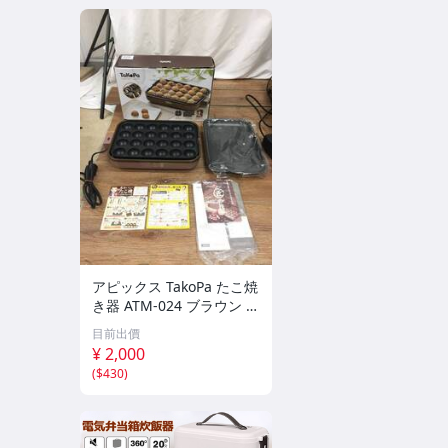
アピックス TakoPa たこ焼
き器 ATM-024 ブラウン 着
脱式プレート2枚組（たこ
目前出價
焼き/平面）元箱/取扱説明
¥ 2,000
書/ EH0715-26
(
$430
)