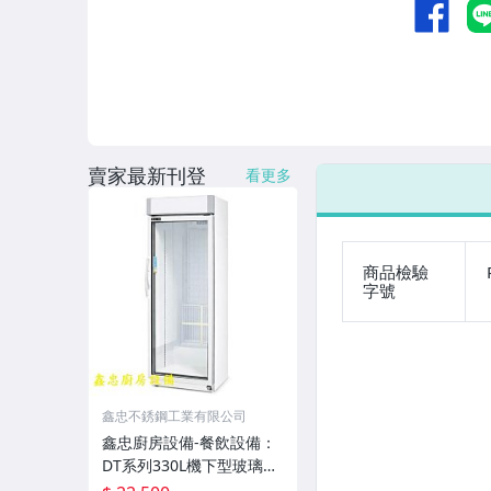
賣家最新刊登
看更多
商品檢驗
字號
鑫忠不銹鋼工業有限公司
鑫忠廚房設備-餐飲設備：
DT系列330L機下型玻璃冷
藏展示冰箱-賣場有水槽-烤