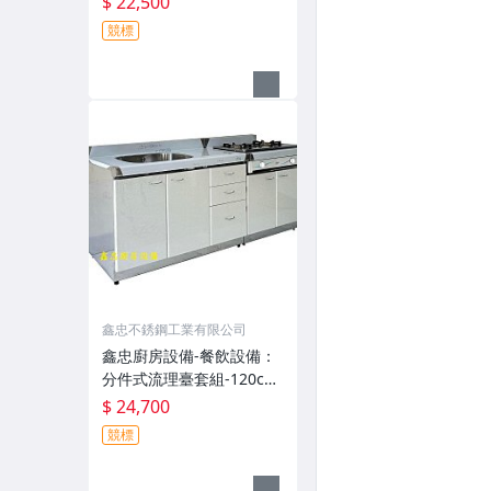
$ 22,500
箱-快速爐-果汁機-油炸機-
競標
咖啡機-工作台-飲料機-電
磁爐-吧台-西餐爐-煮麵機
鑫忠不銹鋼工業有限公司
鑫忠廚房設備-餐飲設備：
分件式流理臺套組-120cm
水槽平台抽屜櫥櫃+72cm
$ 24,700
嵌入爐台櫥櫃+雙口嵌入爐
競標
全套-賣場有吊櫃、抽油煙
機、電陶爐、微晶調理