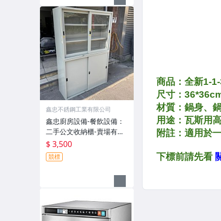
爐、水龍頭
鑫忠不銹鋼工業有限公司
鑫忠廚房設備-餐飲設備：
二手公文收納櫃-賣場有水
槽-油炸機-冰箱-快速爐-吧
$ 3,500
台-微波爐-烤箱-煮麵機-發
競標
酵箱-咖啡機-電磁爐