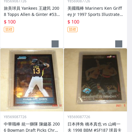
Y8569087726
Y8569087726
旅美球員 Yankees 王建民 200
美國職棒 Mariners Ken Griff
8 Topps Allen & Ginter #53
ey Jr 1997 Sports Illustrated
球員卡
#172球員卡
$ 100
$ 100
競標
競標
Y8569087726
Y8569087726
中華職棒 統一獅隊 陳鏞基 200
日本摔角 橋本真也 vs 山崎一
6 Bowman Draft Picks Chro
夫 1998 BBM #SF187 球員卡