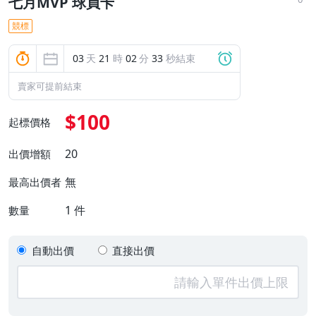
七月MVP 球員卡
競標
03
天
21
時
02
分
32
秒結束
賣家可提前結束
$100
起標價格
20
出價增額
無
最高出價者
1
件
數量
自動出價
直接出價