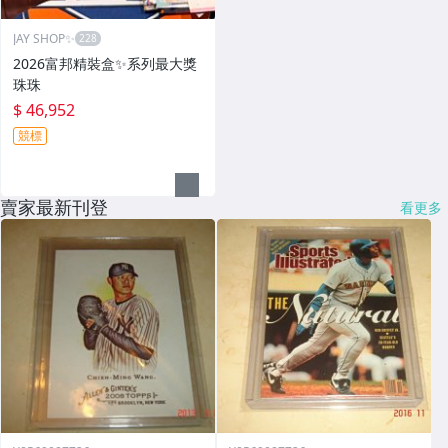
JAY SHOP✨
2026富邦精裝盒✨系列最大獎
珠珠
$ 46,952
競標
賣家最新刊登
看更多