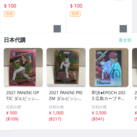
me #FG30 球員卡
$ 100
$ 100
競標
競標
日本代購
看全部
2021 PANINI OP
2021 PANINI PRI
即決●EPOCH 202
2
TIC ダルビッシュ
ZM ダルビッシュ
3 広島カープ PRE
有 249枚限定
有 40枚限定
MIER EDITION
目前出價
目前出價
目前出價
シリアルカード
シリアルカード
堂林翔太 /5枚限
¥ 500
¥ 1,000
¥ 2,500
¥
パドレス
パドレス
定 デコモリ緑箔
(
$109
)
(
$217
)
(
$541
)
(
サインカード #D
S-C05 エポック