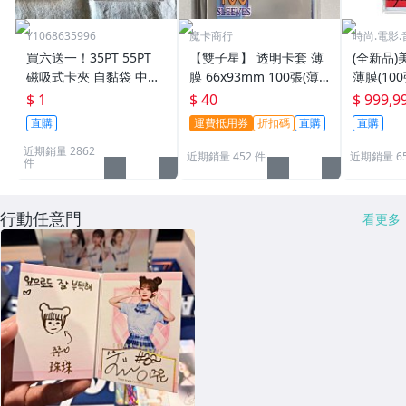
Y1068635996
魔卡商行
時尚.電影.
買六送一！35PT 55PT
【雙子星】 透明卡套 薄
(全新品)美
磁吸式卡夾 自黏袋 中華
膜 66x93mm 100張(薄)
薄膜(10
職棒球員卡 遊戲王 寶可
適用 BBM MLB Topps C
次到貨日期:
$ 1
$ 40
$ 999,9
夢PTCG 漫威 ultra pro
PBL 球員卡
直購
運費抵用券
折扣碼
直購
直購
可用
近期銷量 2862
近期銷量 452 件
近期銷量 6
件
行動任意門
看更多