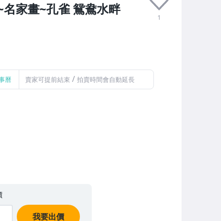
畫~名家畫~孔雀 鴛鴦水畔
1
/
事曆
賣家可提前結束
拍賣時間會自動延長
價
我要出價