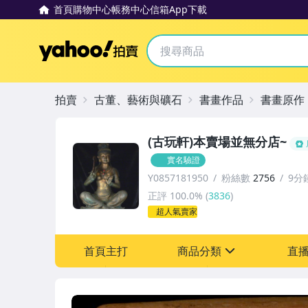
首頁
購物中心
帳務中心
信箱
App下載
Yahoo拍賣
拍賣
古董、藝術與礦石
書畫作品
書畫原作
(古玩軒)本賣場並無分店~
實名驗證
Y0857181950
粉絲數
2756
9分
正評
100.0%
(
3836
)
超人氣賣家
首頁主打
商品分類
直
sign
其它