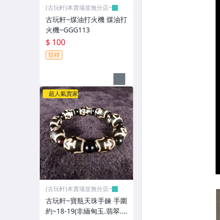
(古玩軒)本賣場並無分店~
古玩軒~煤油打火機 煤油打
火機~GGG113
$ 100
競標
超人氣賣家
(古玩軒)本賣場並無分店~
古玩軒~寶瓶天珠手鍊 手圍
約~18-19(非緬甸玉.翡翠.