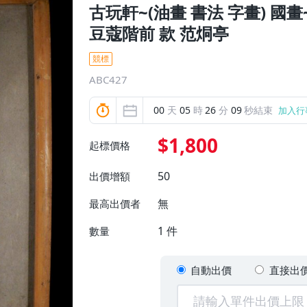
古玩軒~(油畫 書法 字畫) 國
豆蔻階前 款 范烔亭
競標
ABC427
00
天
05
時
26
分
07
秒結束
加入行
$1,800
起標價格
50
出價增額
無
最高出價者
1
件
數量
自動出價
直接出