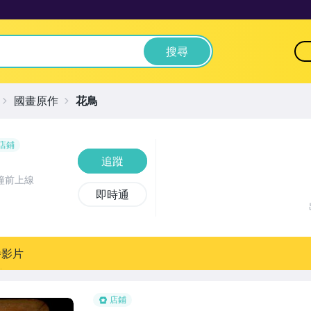
搜尋
國畫原作
花鳥
店鋪
追蹤
鐘前上線
即時通
播影片
店鋪