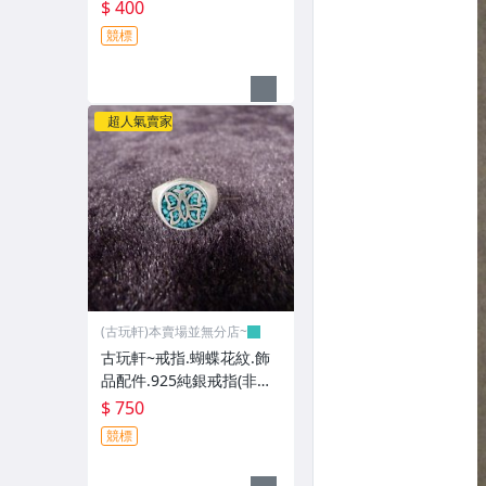
藍寶)GGG112
$ 400
競標
超人氣賣家
(古玩軒)本賣場並無分店~
古玩軒~戒指.蝴蝶花紋.飾
品配件.925純銀戒指(非緬
甸玉.翡翠.藍寶)GGG111
$ 750
競標