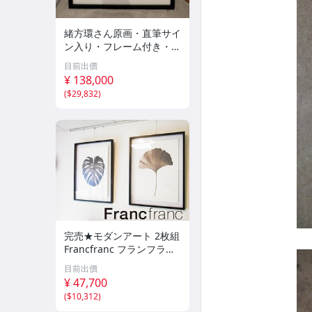
緒方環さん原画・直筆サイ
ン入り・フレーム付き・真
作。墨画。
目前出價
¥ 138,000
(
$29,832
)
完売★モダンアート 2枚組
Francfranc フランフラン
モノクロームサマー アー
目前出價
トプリント サイズ 63×84
¥ 47,700
モンステラ イチョウ プリ
(
$10,312
)
ント