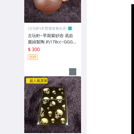
(古玩軒)本賣場並無分店~
古玩軒~早期紫砂壺 底款
麗娟製陶 約178cc~GGG11
4
$ 300
競標
超人氣賣家