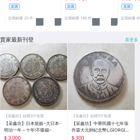
元~硬幣收藏盒
貨幣價值 開運金幣 招財
鼠牛虎兔
直購
直購
直購
錢母 小禮物
行流通貨
近期銷量 20 件
近期銷量 186 件
近期銷量 6
賣家最新刊登
看更多
【采鑫坊】結標3仟免運
【采鑫坊】結標3仟免運
【采鑫坊】日本龍銀~大日本-
【采鑫坊】中華民國十七年張
明治一年～十年!不吸磁~
作霖大元帥紀念幣L.GIORGI簽
字版ONE DOLLAR~
$ 3,000
$ 300