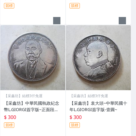
競標
競標
【采鑫坊】結標3仟免運
【采鑫坊】結標3仟免運
【采鑫坊】中華民國執政紀念
【采鑫坊】袁大頭~中華民國十
幣L.GIORGI簽字版~正面段祺
年L.GIORGI簽字版-壹圓~
瑞背面刻和平
$ 300
$ 300
競標
競標