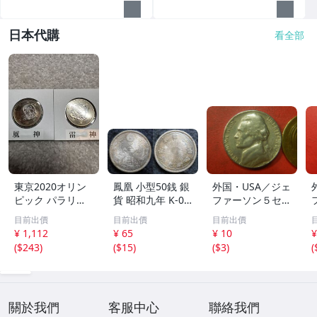
日本代購
看全部
東京2020オリン
鳳凰 小型50銭 銀
外国・USA／ジェ
ピック パラリン
貨 昭和九年 K-02
ファーソン５セン
ピック記念貨幣 5
37
ト白銅貨（1970
目前出價
目前出價
目前出價
00円 風神 雷神 2
年D） 251218
¥ 1,112
¥ 65
¥ 10
¥
枚セット クラッ
(
$243
)
(
$15
)
(
$3
)
(
ド貨幣 記念硬貨
關於我們
客服中心
聯絡我們