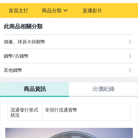
首頁主打
商品分類
直播影片
sign
2
圖書/影音/文具
成人專區
偶像、球員卡與郵幣
古董、藝術與礦石
錢幣/古錢幣
偶像、球員卡與郵幣
其他錢幣
男性精品與服飾
商品資訊
出價紀錄
手錶與飾品配件
美容保養與彩妝
流通發行形式
非現行流通貨幣
狀況
美食與地方特產