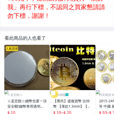
看此商品的人也看了
人氣賣家
☆孟宏館☆
喬尚網購
阿呆雜貨-蝦
☆孟宏館☆錢幣也要一頂
【喬尚】虛擬貨幣 比特
2015-
安全帽!錢幣專用透明壓
幣 【薄款1.5mm】【厚
等 中國 
克力盒收納保護盒.1枚10
款3mm】純趣味收藏無
銀行 11
$ 10
$ 10
~
$ 20
$ 93
~
$ 