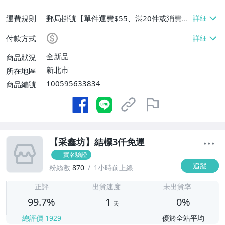
運費規則
郵局掛號【單件運費$55、滿20件或消費滿
$3000免運費】
付款方式
全新品
商品狀況
新北市
所在地區
100595633834
商品編號
【采鑫坊】結標3仟免運
實名驗證
追蹤
粉絲數
870
1小時前上線
1
正評
出貨速度
未出貨率
99.7%
1
0%
天
總評價
1929
優於全站平均