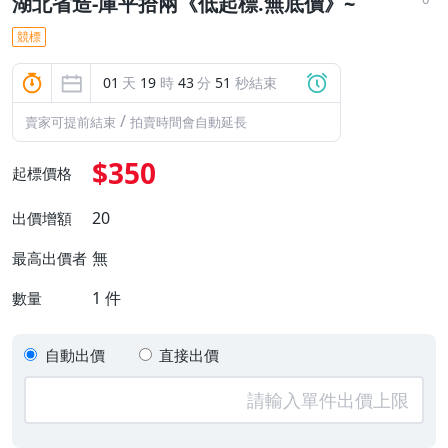
湖北省造-庫平拾兩《低起標.無底價》~
競標
01
天
19
時
43
分
51
秒結束
/
賣家可提前結束
拍賣時間會自動延長
$350
起標價格
20
出價增額
無
最高出價者
1
件
數量
自動出價
直接出價