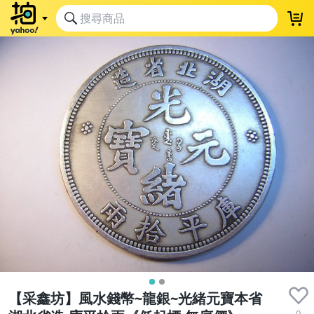
【采鑫坊】風水錢幣~龍銀~光緒元寶本省
0