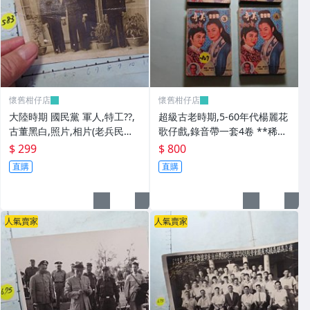
懷舊柑仔店
懷舊柑仔店
大陸時期 國民黨 軍人,特工??,
超級古老時期,5-60年代楊麗花
古董黑白,照片,相片(老兵民國3
歌仔戲,錄音帶一套4卷 **稀少
8年從大陸帶來台灣的) **稀少
品
$ 299
$ 800
品6
直購
直購
人氣賣家
人氣賣家