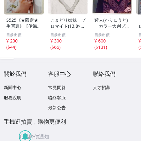
S525《★限定★
こまどり姉妹 プ
狩人(かりゅうど)
生写真》【伊織も
ロマイド(13.8×8.
カラー大判プロ
え】ビッグコミッ
5cm) 1枚●bn.4
マイド(18×13cm)
目前出價
目前出價
目前出價
クスピリッツ 202
6
1枚●bn.48
¥ 200
¥ 300
¥ 600
¥
6年8月3日号 ★セ
(
$44
)
(
$66
)
(
$131
)
(
ブンネット限定特
典★ ☆送料一律
☆
關於我們
客服中心
聯絡我們
新聞中心
常見問答
人才招募
服務說明
聯絡客服
最新公告
手機逛拍賣，購物更便利
商品降價通知