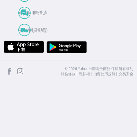
買賣即時溝通
商品到貨動態
APP Store
Google Play
facebook
Instagram
©
2026
Yahoo台灣電子商務 保留所有權利
服務條款
隱私權
拍賣使用規範
交易安全