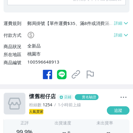
運費規則
郵局掛號【單件運費$35、滿8件或消費滿
$3500免運費】
付款方式
全新品
商品狀況
桃園市
所在地區
100596648913
商品編號
懷舊柑仔店
店鋪
實名驗證
粉絲數
1254
1小時前上線
追蹤
人氣賣家
-
-
正評
出貨速度
未出貨率
99.9%
--
--
天