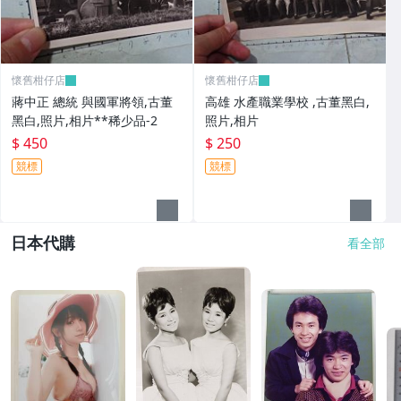
懷舊柑仔店
懷舊柑仔店
蔣中正 總統 與國軍將領,古董
高雄 水產職業學校 ,古董黑白,
黑白,照片,相片**稀少品-2
照片,相片
$ 450
$ 250
競標
競標
日本代購
看全部