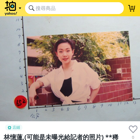
店鋪
林憶蓮,(可能是未曝光給記者的照片) **稀
0