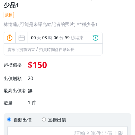
少品1
競標
林憶蓮,(可能是未曝光給記者的照片) **稀少品1
00
天
03
時
06
分
59
秒結束
/
賣家可提前結束
拍賣時間會自動延長
$150
起標價格
20
出價增額
無
最高出價者
1
件
數量
自動出價
直接出價