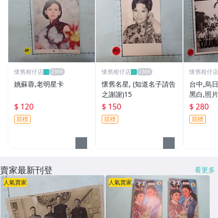
懷舊柑仔店
懷舊柑仔店
懷舊柑仔
姚蘇蓉,老明星卡
懷舊名星, (知道名子請告
台中,烏日
之謝謝)15
黑白,照片
$ 120
$ 150
$ 280
競標
競標
競標
賣家最新刊登
看更多
人氣賣家
人氣賣家