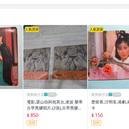
人氣賣家
人氣賣家
懷舊柑仔店
懷舊柑仔店
電影,梁山伯與祝英台,凌波 樂蒂
楚留香,汪明筌,港劇,
古早黑膠唱片,(2張),古早黑膠唱
卡
片,(片狀保存還不錯 品相如圖) *
$ 850
$ 150
*稀少品
競標
競標