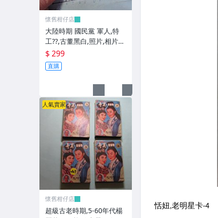
懷舊柑仔店
大陸時期 國民黨 軍人,特
工??,古董黑白,照片,相片
(老兵民國38年從大陸帶來
$ 299
台灣的) **稀少品6
直購
人氣賣家
懷舊柑仔店
超級古老時期,5-60年代楊