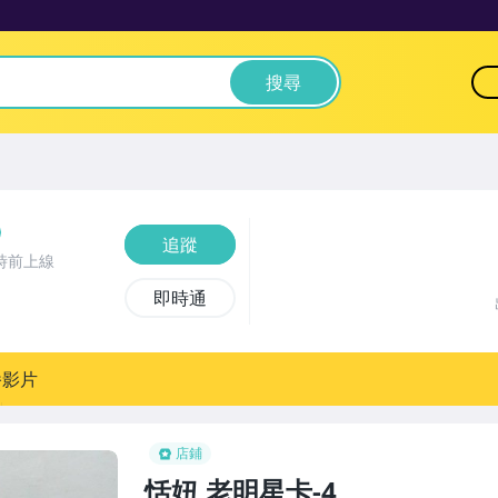
搜尋
追蹤
時前上線
即時通
播影片
店鋪
恬妞,老明星卡-4