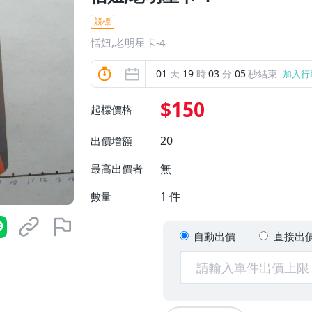
競標
恬妞,老明星卡-4
01
天
19
時
03
分
04
秒結束
加入行
$150
起標價格
20
出價增額
無
最高出價者
1
件
數量
自動出價
直接出