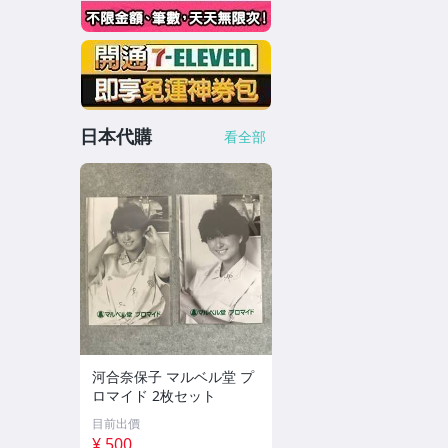
日本代購
看全部
河合奈保子 マルベル堂 プ
ロマイド 2枚セット
目前出價
¥ 500