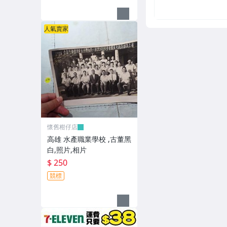
人氣賣家
懷舊柑仔店
高雄 水產職業學校 ,古董黑
白,照片,相片
$ 250
競標