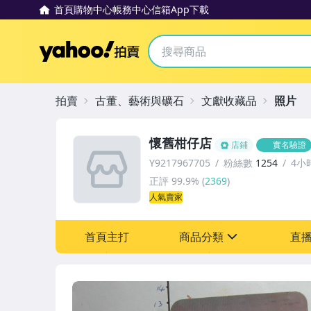
首頁
購物中心
帳務中心
信箱
App下載
Yahoo拍賣
拍賣
古董、藝術與礦石
文獻收藏品
照片
懷舊柑仔店
店鋪
實名驗證
Y9217967705
粉絲數
1254
4小
正評
99.9%
(
2369
)
人氣賣家
首頁主打
商品分類
直
sign
其它