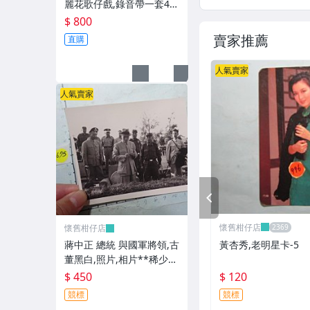
麗花歌仔戲,錄音帶一套4卷
**稀少品
$ 800
賣家推薦
直購
人氣賣家
人氣賣家
PREV
懷舊柑仔店
懷舊柑仔店
黃杏秀,老明星卡-5
蔣中正 總統 與國軍將領,古
董黑白,照片,相片**稀少
品-2
$ 120
$ 450
競標
競標