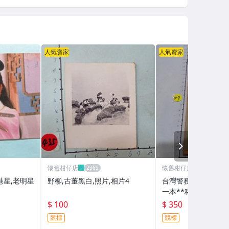
人氣賣家
人氣賣家
NEXT
懷舊柑仔店
懷舊柑仔店
港星,老明星
野柳,古董黑白,照片,相片4
台灣警務處 指紋採取
一本**稀少品
$ 100
$ 350
競標
競標