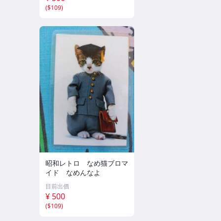
(
$109
)
昭和レトロ なめ猫ブロマ
イド なめんなよ
目前出價
¥ 500
(
$109
)