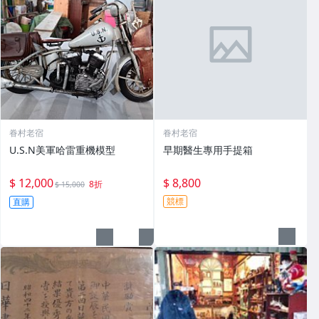
眷村老宿
眷村老宿
U.S.N美軍哈雷重機模型
早期醫生專用手提箱
$ 12,000
$ 8,800
8折
$ 15,000
競標
直購