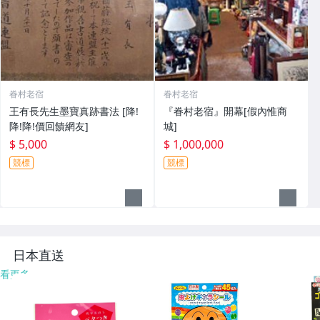
眷村老宿
眷村老宿
王有長先生墨寶真跡書法 [降!
『眷村老宿』開幕[假內惟商
降!降!價回饋網友]
城]
$ 5,000
$ 1,000,000
競標
競標
日本直送
看更多