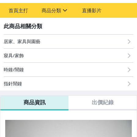
-
首頁主打
商品分類
直播影片
-
sign
2
居家、家具與園藝
圖書/影音/文具
古董、藝術與礦石
寢具/家飾
手機、配件與通訊
時鐘/鬧鐘
相機、攝影與周邊
指針鬧鐘
運動、戶外與休閒
商品資訊
出價紀錄
居家、家具與園藝
玩具、模型與公仔
男性精品與服飾