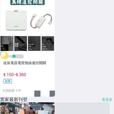
雁渟屋
改裝電器電燈無線遙控開關
$ 150
~
$ 360
直購
近期銷量 4 件
賣家最新刊登
看更多