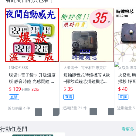
I SHOP 888
大發電子 - 電子材料專賣店
火焱魚 專
貨
現貨✨電子鐘✨ 升級溫度
短軸靜音式時鐘機芯 A款
火焱魚 時
版 靜音時鐘 光感鬧鐘 貪
~掃秒式鐘芯掛鐘機芯錶
掃秒 靜音
睡 大字幕 聰明鐘 創意LE
芯靜音鐘芯滑動機心DIY
mm 螺紋
$ 109
$ 35
$ 40
32折
$ 350
D鬧鐘 禮品
機芯
零件 機心
直購
直購
直購
自製時鐘
近期銷量 21 件
近期銷量 6
近期銷量 4 件
行動任意門
看更多