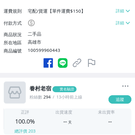
運費規則
宅配/貨運【單件運費$150】
付款方式
二手品
商品狀況
高雄市
所在地區
100599960443
商品編號
眷村老宿
實名驗證
粉絲數
294
13小時前上線
追蹤
-
-
正評
出貨速度
未出貨率
100.0%
--
--
天
總評價
203