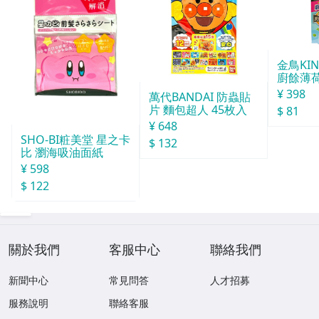
金鳥KI
廚餘薄
30天分
¥ 398
萬代BANDAI 防蟲貼
片 麵包超人 45枚入
$ 81
¥ 648
SHO-BI粧美堂 星之卡
$ 132
比 瀏海吸油面紙
¥ 598
$ 122
關於我們
客服中心
聯絡我們
新聞中心
常見問答
人才招募
服務說明
聯絡客服