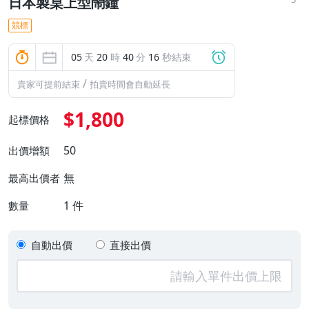
日本製桌上型鬧鐘
競標
05
天
20
時
40
分
15
秒結束
/
賣家可提前結束
拍賣時間會自動延長
$1,800
起標價格
50
出價增額
無
最高出價者
1
件
數量
自動出價
直接出價