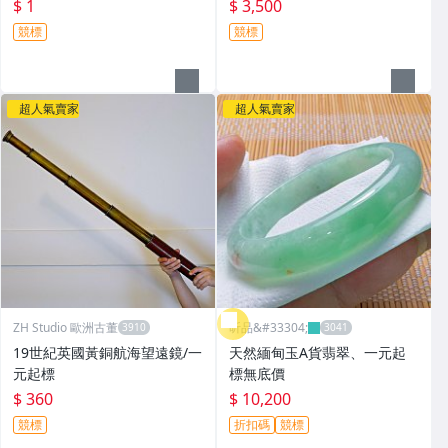
$ 1
$ 3,500
競標
競標
超人氣賣家
超人氣賣家
ZH Studio 歐洲古董
昕品&#33304;
19世紀英國黃銅航海望遠鏡/一
天然緬甸玉A貨翡翠、一元起
元起標
標無底價
$ 360
$ 10,200
競標
折扣碼
競標