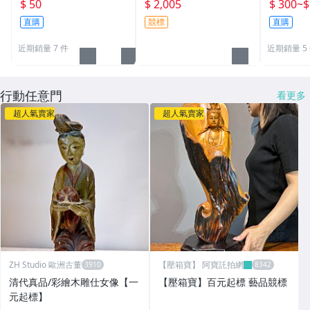
國國旗) 
$ 50
$ 2,005
$ 300
~
$
直購
競標
直購
近期銷量 7 件
近期銷量 5
行動任意門
看更多
超人氣賣家
超人氣賣家
ZH Studio 歐洲古董
【壓箱寶】 阿寶託拍網
清代真品/彩繪木雕仕女像【一
【壓箱寶】百元起標 藝品競標
元起標】