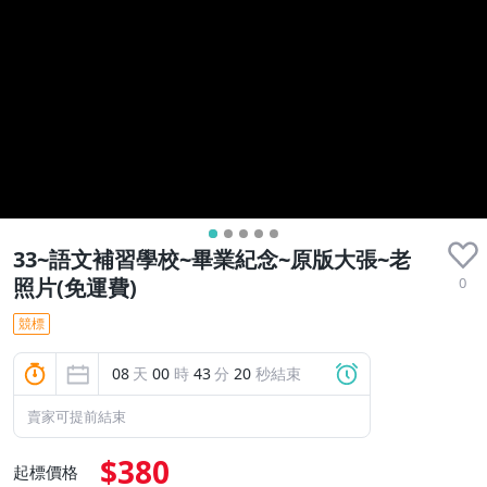
33~語文補習學校~畢業紀念~原版大張~老
0
照片(免運費)
競標
08
天
00
時
43
分
19
秒結束
賣家可提前結束
$380
起標價格