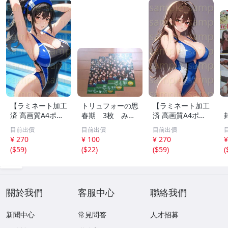
【ラミネート加工
トリュフォーの思
【ラミネート加工
済 高画質A4ポス
春期 3枚 みゆ
済 高画質A4ポス
ター】1583 AI美
き座 ジュリー
ター】1582 AI美
目前出價
目前出價
目前出價
女 イラスト ポス
デムソー ｋ
女 イラスト ポス
¥ 270
¥ 100
¥ 270
¥
ター セクシー か
ター セクシー か
(
$59
)
(
$22
)
(
$59
)
(
わいい 水着 下着
わいい 水着 下着
關於我們
客服中心
聯絡我們
新聞中心
常見問答
人才招募