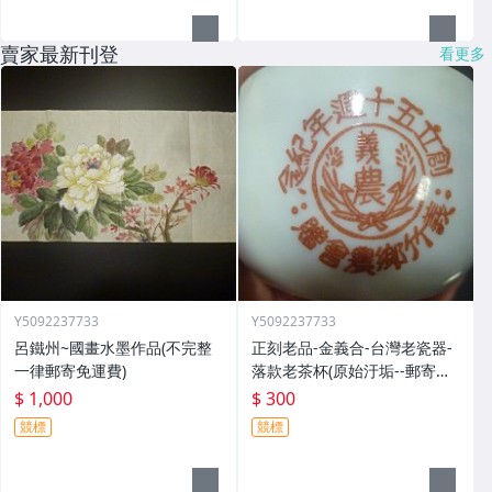
賣家最新刊登
看更多
Y5092237733
Y5092237733
呂鐵州~國畫水墨作品(不完整
正刻老品-金義合-台灣老瓷器-
一律郵寄免運費)
落款老茶杯(原始汙垢--郵寄免
運費)
$ 1,000
$ 300
競標
競標