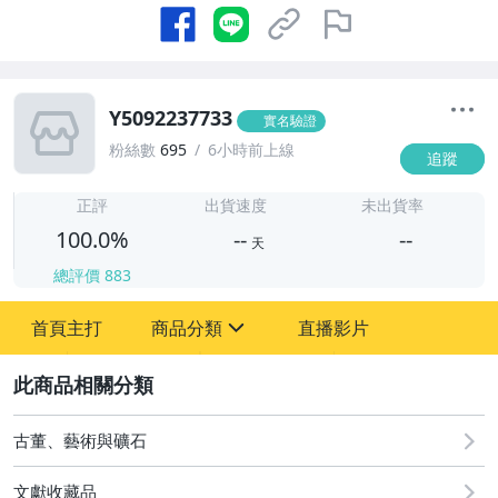
Y5092237733
實名驗證
粉絲數
695
6小時前上線
追蹤
-
-
正評
出貨速度
未出貨率
100.0%
--
--
天
總評價
883
-
首頁主打
商品分類
直播影片
-
sign
古董、藝術與礦石
2
玩具、模型與公仔
古董、藝術與礦石
文獻收藏品