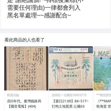
看此商品的人也看了
歡迎光臨
沒得比一元網拍18453715
**便宜貨
四O年代。臺灣鐵路局
【週日21:00】84~S17~
《**MA
【國音電報】(404)
打狗土地股票 公藏63
秋海棠 