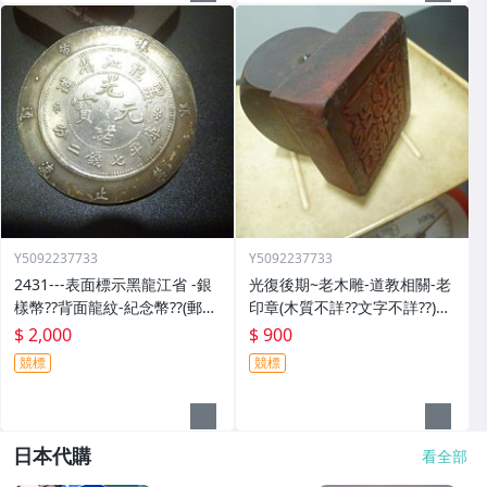
Y5092237733
Y5092237733
2431---表面標示黑龍江省 -銀
光復後期~老木雕-道教相關-老
樣幣??背面龍紋-紀念幣??(郵寄
印章(木質不詳??文字不詳??)歷
免運費)
史民俗文物??(郵寄免運費)
$ 2,000
$ 900
競標
競標
日本代購
看全部