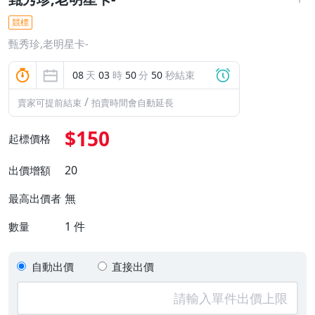
競標
甄秀珍,老明星卡-
08
天
03
時
50
分
49
秒結束
/
賣家可提前結束
拍賣時間會自動延長
$150
起標價格
20
出價增額
無
最高出價者
1
件
數量
自動出價
直接出價