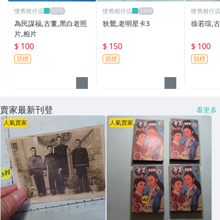
懷舊柑仔店
懷舊柑仔店
懷舊柑仔
為民謀福,古董,黑白老照
狄鶯,老明星卡3
徐若瑄,
片,相片
$ 100
$ 150
$ 100
競標
競標
競標
賣家最新刊登
看更多
人氣賣家
人氣賣家