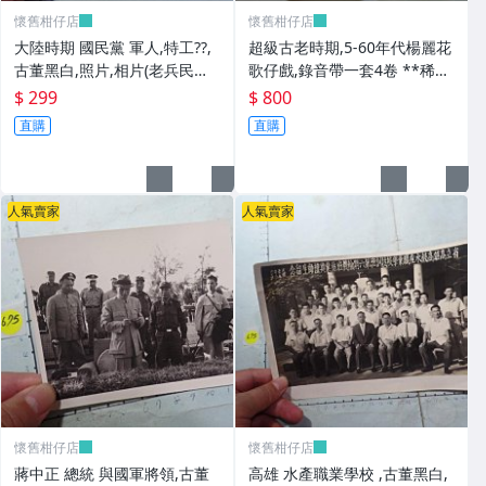
懷舊柑仔店
懷舊柑仔店
大陸時期 國民黨 軍人,特工??,
超級古老時期,5-60年代楊麗花
古董黑白,照片,相片(老兵民國3
歌仔戲,錄音帶一套4卷 **稀少
8年從大陸帶來台灣的) **稀少
品
$ 299
$ 800
品6
直購
直購
人氣賣家
人氣賣家
懷舊柑仔店
懷舊柑仔店
蔣中正 總統 與國軍將領,古董
高雄 水產職業學校 ,古董黑白,