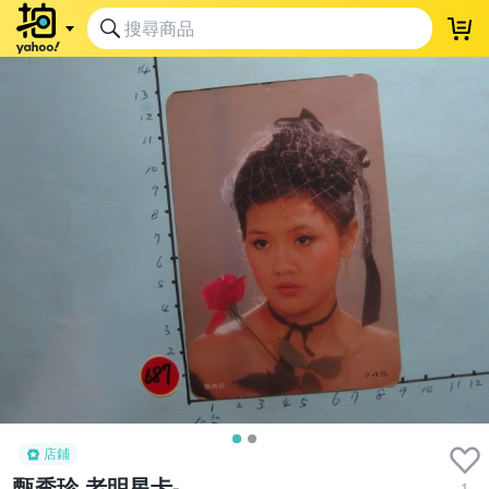
店鋪
甄秀珍,老明星卡-
1