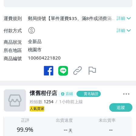
運費規則
郵局掛號【單件運費$35、滿8件或消費滿
$3500免運費】
付款方式
全新品
商品狀況
桃園市
所在地區
100604221820
商品編號
懷舊柑仔店
店鋪
實名驗證
粉絲數
1254
1小時前上線
追蹤
人氣賣家
-
-
正評
出貨速度
未出貨率
99.9%
--
--
天