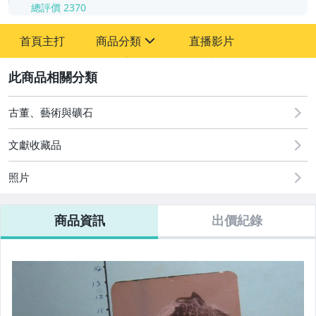
總評價
2370
-
首頁主打
商品分類
直播影片
-
sign
其它
2
古董、藝術與礦石
文獻收藏品
照片
商品資訊
出價紀錄