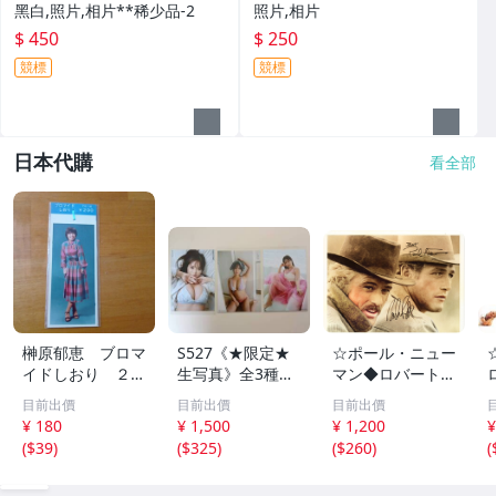
黑白,照片,相片**稀少品-2
照片,相片
$ 450
$ 250
競標
競標
日本代購
看全部
榊原郁恵 ブロマ
S527《★限定★
☆ポール・ニュー
イドしおり ２枚
生写真》全3種セ
マン◆ロバート・
組 レトロ 送料
ット【井口裕香】
レッドフォード◆
目前出價
目前出價
目前出價
１１０円 未開封
FLASH（フラッシ
サイン入り写真◆
¥ 180
¥ 1,500
¥ 1,200
¥
ュ）2026年8月18
30x20㎝☆
(
$39
)
(
$325
)
(
$260
)
(
日・25日合併号
★セブンネット限