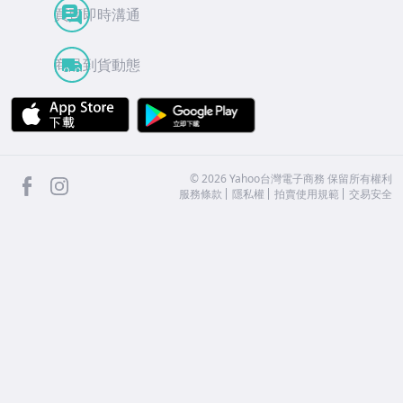
買賣即時溝通
商品到貨動態
APP Store
Google Play
facebook
Instagram
©
2026
Yahoo台灣電子商務 保留所有權利
服務條款
隱私權
拍賣使用規範
交易安全