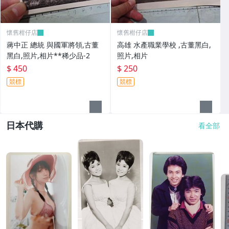
懷舊柑仔店
懷舊柑仔店
蔣中正 總統 與國軍將領,古董
高雄 水產職業學校 ,古董黑白,
黑白,照片,相片**稀少品-2
照片,相片
$ 450
$ 250
競標
競標
日本代購
看全部