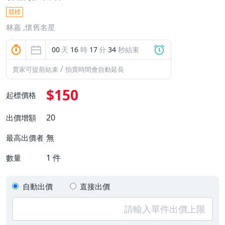
競標
林嘉 ,懷舊名星
00
天
16
時
17
分
33
秒結束
/
賣家可提前結束
拍賣時間會自動延長
$150
起標價格
20
出價增額
無
最高出價者
1
件
數量
自動出價
直接出價