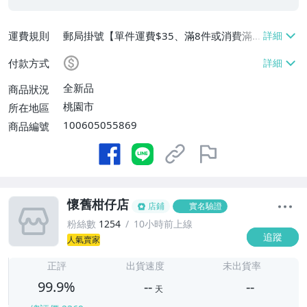
運費規則
郵局掛號【單件運費$35、滿8件或消費滿
$3500免運費】
付款方式
全新品
商品狀況
桃園市
所在地區
100605055869
商品編號
懷舊柑仔店
店鋪
實名驗證
粉絲數
1254
10小時前上線
追蹤
人氣賣家
-
-
正評
出貨速度
未出貨率
99.9%
--
--
天