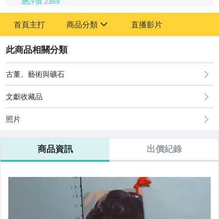
總評價
2369
-
首頁主打
商品分類
直播影片
-
sign
其它
2
古董、藝術與礦石
文獻收藏品
照片
商品資訊
出價紀錄