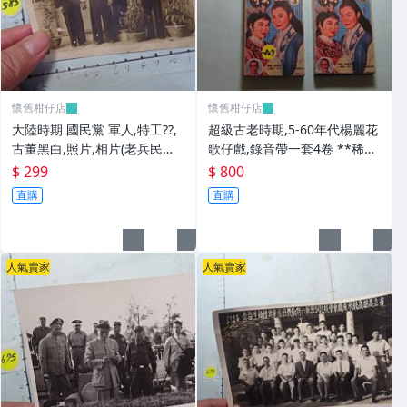
懷舊柑仔店
懷舊柑仔店
大陸時期 國民黨 軍人,特工??,
超級古老時期,5-60年代楊麗花
古董黑白,照片,相片(老兵民國3
歌仔戲,錄音帶一套4卷 **稀少
8年從大陸帶來台灣的) **稀少
品
$ 299
$ 800
品6
直購
直購
人氣賣家
人氣賣家