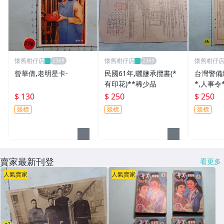
懷舊柑仔店
懷舊柑仔店
懷舊柑仔
曾華倩,老明星卡-
民國61年,曬鹽承攬書(*
台灣警備總
有印花)**稀少品
*,人事令
$ 130
$ 250
$ 250
競標
競標
競標
賣家最新刊登
看更多
人氣賣家
人氣賣家