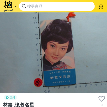
店鋪
林嘉 ,懷舊名星
0