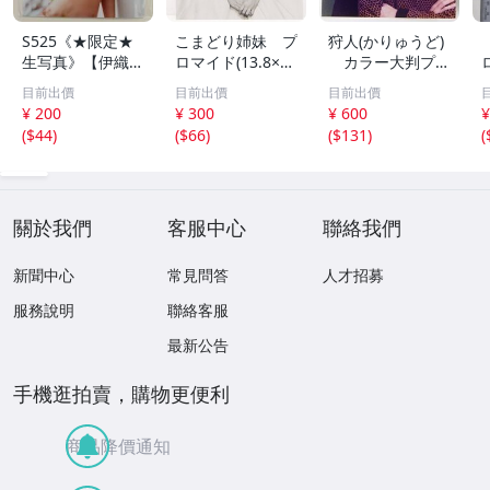
S525《★限定★
こまどり姉妹 プ
狩人(かりゅうど)
生写真》【伊織も
ロマイド(13.8×8.
カラー大判プロ
え】ビッグコミッ
5cm) 1枚●bn.4
マイド(18×13cm)
目前出價
目前出價
目前出價
クスピリッツ 202
6
1枚●bn.48
¥ 200
¥ 300
¥ 600
¥
6年8月3日号 ★セ
(
$44
)
(
$66
)
(
$131
)
(
ブンネット限定特
典★ ☆送料一律
☆
關於我們
客服中心
聯絡我們
新聞中心
常見問答
人才招募
服務說明
聯絡客服
最新公告
手機逛拍賣，購物更便利
商品降價通知