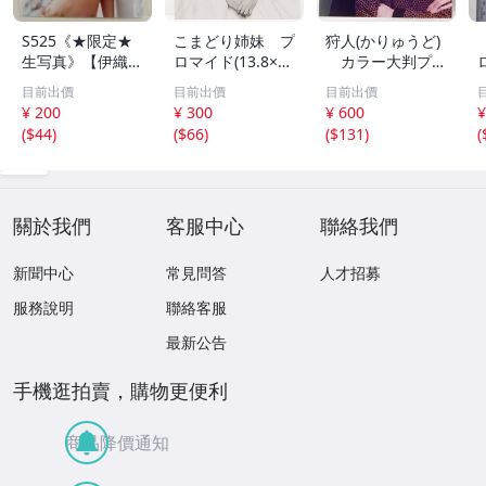
S525《★限定★
こまどり姉妹 プ
狩人(かりゅうど)
生写真》【伊織も
ロマイド(13.8×8.
カラー大判プロ
え】ビッグコミッ
5cm) 1枚●bn.4
マイド(18×13cm)
目前出價
目前出價
目前出價
クスピリッツ 202
6
1枚●bn.48
¥ 200
¥ 300
¥ 600
¥
6年8月3日号 ★セ
(
$44
)
(
$66
)
(
$131
)
(
ブンネット限定特
典★ ☆送料一律
☆
關於我們
客服中心
聯絡我們
新聞中心
常見問答
人才招募
服務說明
聯絡客服
最新公告
手機逛拍賣，購物更便利
商品降價通知