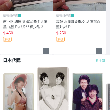
懷舊柑仔店
懷舊柑仔店
蔣中正 總統 與國軍將領,古董
高雄 水產職業學校 ,古董黑白,
黑白,照片,相片**稀少品-2
照片,相片
$ 450
$ 250
競標
競標
日本代購
看全部