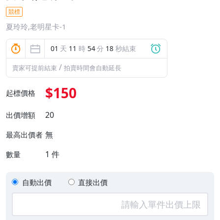
競標
夏玲玲,老明星卡-1
01
天
11
時
54
分
18
秒結束
/
賣家可提前結束
拍賣時間會自動延長
$150
起標價格
20
出價增額
無
最高出價者
1
件
數量
自動出價
直接出價