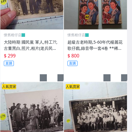
懷舊柑仔店
懷舊柑仔店
大陸時期 國民黨 軍人,特工??,
超級古老時期,5-60年代楊麗花
古董黑白,照片,相片(老兵民國3
歌仔戲,錄音帶一套4卷 **稀少
8年從大陸帶來台灣的) **稀少
品
$ 299
$ 800
品6
直購
直購
人氣賣家
人氣賣家