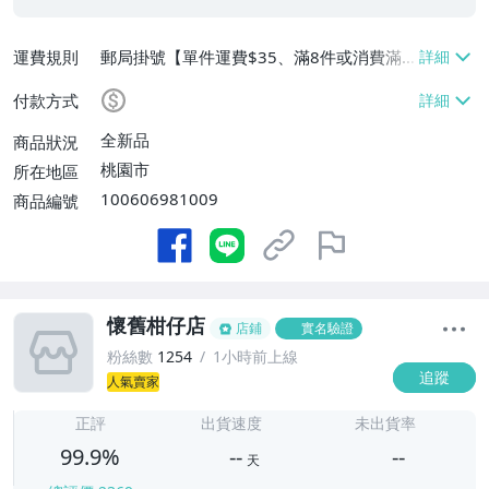
運費規則
郵局掛號【單件運費$35、滿8件或消費滿
$3500免運費】
付款方式
全新品
商品狀況
桃園市
所在地區
100606981009
商品編號
懷舊柑仔店
店鋪
實名驗證
粉絲數
1254
1小時前上線
追蹤
人氣賣家
-
-
正評
出貨速度
未出貨率
99.9%
--
--
天