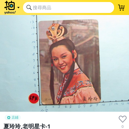
店鋪
夏玲玲,老明星卡-1
0