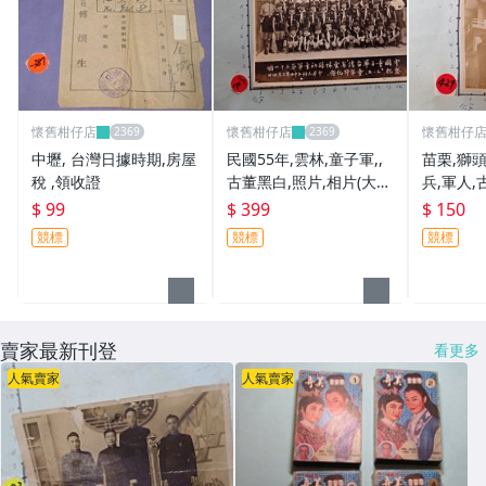
懷舊柑仔店
懷舊柑仔店
懷舊柑仔
中壢, 台灣日據時期,房屋
民國55年,雲林,童子軍,,
苗栗,獅頭
稅 ,領收證
古董黑白,照片,相片(大
兵,軍人,
張)**稀少品8
相片
$ 99
$ 399
$ 150
競標
競標
競標
賣家最新刊登
看更多
人氣賣家
人氣賣家