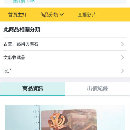
總評價
2369
-
首頁主打
商品分類
直播影片
-
sign
其它
2
古董、藝術與礦石
文獻收藏品
照片
商品資訊
出價紀錄