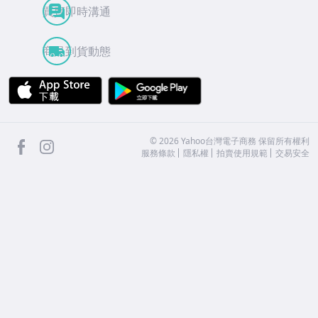
買賣即時溝通
商品到貨動態
APP Store
Google Play
facebook
Instagram
©
2026
Yahoo台灣電子商務 保留所有權利
服務條款
隱私權
拍賣使用規範
交易安全