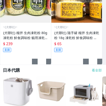
~{犬聯社}~
~{犬聯社}~
{犬聯社} 糧拌 生肉凍乾粉 80g
{犬聯社} 隨手罐 糧拌 生肉凍乾
凍乾粉 鮮食調味粉 貓用凍乾
粉 18g 凍乾粉 鮮食調味粉 貓
貓草 蔓越莓 枸杞 雞肉底 營養
用凍乾 貓草 蔓越莓 鮮雞肉 征
$ 239
$ 65
征服挑嘴貓
服挑嘴貓
直購
直購
日本代購
看全部