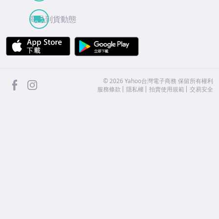
商品到貨動態
APP Store
Google Play
facebook
Instagram
©
2026
Yahoo台灣電子商務 保留所有權利
服務條款
隱私權
拍賣使用規範
交易安全