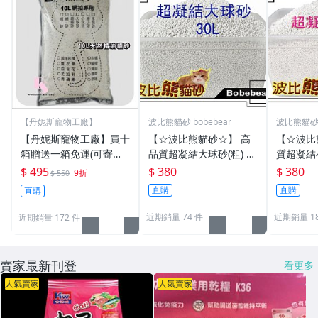
【丹妮斯寵物工廠】
波比熊貓砂 bobebear
波比熊貓砂 b
【丹妮斯寵物工廠】買十
【☆波比熊貓砂☆】 高
【☆波比
箱贈送一箱免運(可寄倉)
品質超凝結大球砂(粗) 30
質超凝結小
一箱５包 (一包４.７公
L經濟包【現貨 】
包3
$ 495
$ 380
$ 380
9折
$ 550
斤)１０L一包天然精油貓
直購
直購
直購
砂 人氣銷售款！
近期銷量 74 件
近期銷量 18
近期銷量 172 件
賣家最新刊登
看更多
人氣賣家
人氣賣家