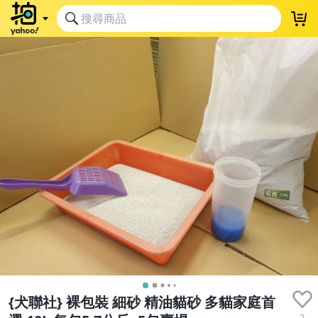
{犬聯社} 裸包裝 細砂 精油貓砂 多貓家庭首
2