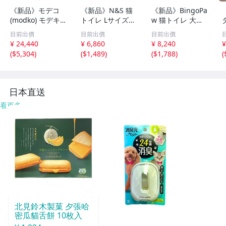
《新品》モデコ
《新品》N&S 猫
《新品》BingoPa
(modko) モデキ
トイレ Lサイズ
w 猫トイレ 大型
ャットリターボッ
幅50×奥35×高さ2
上から入る 蓋付
目前出價
目前出價
目前出價
クス ホワイト 約
2cm 入口12cm
き ドーム | 砂飛
¥ 24,440
¥ 6,860
¥ 8,240
¥
幅41cm x 奥行41
中型猫 やや大き
び散り防止 フー
(
$5,304
)
(
$1,489
)
(
$1,788
)
(
cm x 高さ38cm
め猫対応 多頭飼
ド付き
い 猫砂飛び散り
防
日本直送
看更多
北見鈴木製菓 夕張哈
密瓜貓舌餅 10枚入