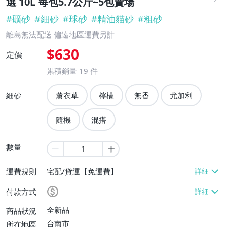
選 10L 每包5.7公斤~5包賣場
#
礦砂
#
細砂
#
球砂
#
精油貓砂
#
粗砂
離島無法配送 偏遠地區運費另計
$630
定價
累積銷量
19
件
細砂
薰衣草
檸檬
無香
尤加利
隨機
混搭
數量
運費規則
宅配/貨運【免運費】
付款方式
全新品
商品狀況
台南市
所在地區