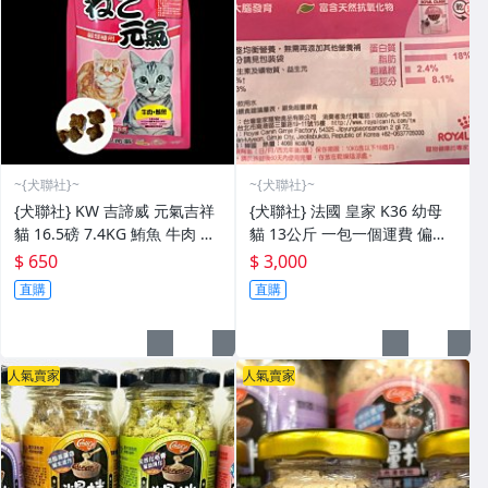
~{犬聯社}~
~{犬聯社}~
{犬聯社} KW 吉諦威 元氣吉祥
{犬聯社} 法國 皇家 K36 幼母
貓 16.5磅 7.4KG 鮪魚 牛肉 海
貓 13公斤 一包一個運費 偏遠+
陸大餐 海鮮總匯 5口味 7-11一
20 產地韓國
$ 650
$ 3,000
單限寄一包
直購
直購
人氣賣家
人氣賣家