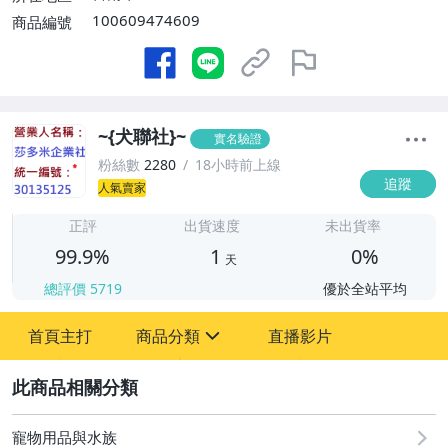
100609474609
商品編號
~{犬聯社}~
實名驗證
粉絲數
2280
18小時前上線
追蹤
人氣賣家
1
正評
出貨速度
未出貨率
99.9%
1
0%
天
總評價
5719
優於全站平均
首頁主打
商品分類
直播影片
sign
2
寵物用品與水族
居家、家具與園藝
寵物用品與水族