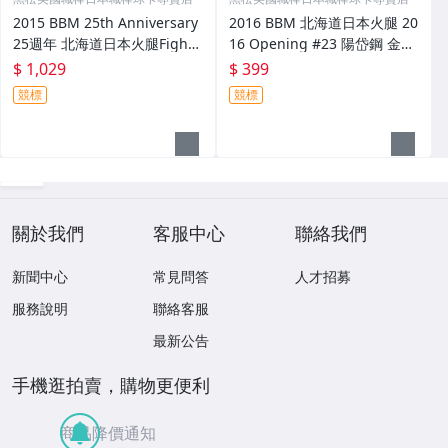
2015 BBM 25th Anniversary
2016 BBM 北海道日本火腿 20
25週年 北海道日本火腿Fighte
16 Opening #23 陽岱鋼 金箔
rs #187 大谷翔平 Great & Hi
印刷簽名卡 限量 1800 張
$ 1,029
$ 399
ghlight 1張 球卡
競標
競標
關於我們
客服中心
聯絡我們
新聞中心
常見問答
人才招募
服務說明
聯絡客服
最新公告
手機逛拍賣，購物更便利
商品降價通知