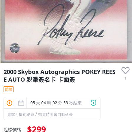
2000 Skybox Autographics POKEY REES
1
E AUTO 親筆簽名卡 卡面簽
競標
05
天
04
時
02
分
52
秒結束
/
賣家可提前結束
拍賣時間會自動延長
$299
起標價格