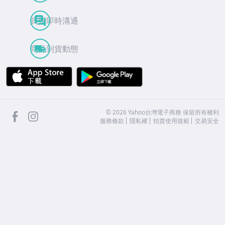
買賣即時溝通
商品到貨動態
APP Store
Google Play
facebook
Instagram
©
2026
Yahoo台灣電子商務 保留所有權利
服務條款
隱私權
拍賣使用規範
交易安全