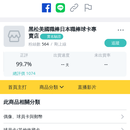
黑松美國職棒日本職棒球卡專
賣店
實名驗證
追蹤
粉絲數
564
剛上線
-
-
正評
出貨速度
未出貨率
99.7%
--
--
天
總評價
1074
-
首頁主打
商品分類
直播影片
-
sign
成人專區
2
玩具、模型與公仔
偶像、球員卡與郵幣
偶像、球員卡與郵幣
球員卡/其他收藏卡