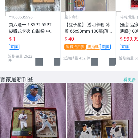
Y1068635996
魔卡商行
時尚.電影.
買六送一！35PT 55PT
【雙子星】 透明卡套 薄
(全新品)美
磁吸式卡夾 自黏袋 中華
膜 66x93mm 100張(薄)
薄膜(10
職棒球員卡 遊戲王 寶可
適用 BBM MLB Topps C
次到貨日期:
$ 1
$ 40
$ 999,9
夢PTCG 漫威 ultra pro
PBL 球員卡
直購
運費抵用券
折扣碼
直購
直購
可用
近期銷量 2622
近期銷量 452 件
近期銷量 6
件
賣家最新刊登
看更多