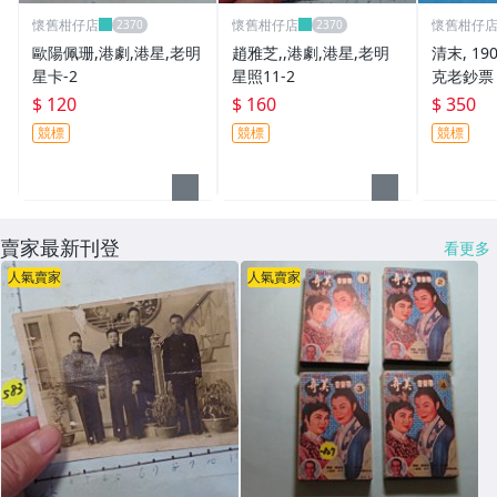
懷舊柑仔店
懷舊柑仔店
懷舊柑仔
歐陽佩珊,港劇,港星,老明
趙雅芝,,港劇,港星,老明
清末, 1
星卡-2
星照11-2
克老鈔票
$ 120
$ 160
$ 350
競標
競標
競標
賣家最新刊登
看更多
人氣賣家
人氣賣家