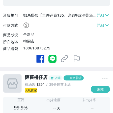
運費規則
郵局掛號【單件運費$35、滿8件或消費滿
$3500免運費】
付款方式
全新品
商品狀況
桃園市
所在地區
100610875279
商品編號
懷舊柑仔店
店鋪
實名驗證
粉絲數
1254
39分鐘前上線
追蹤
人氣賣家
-
-
正評
出貨速度
未出貨率
99.9%
--
--
天