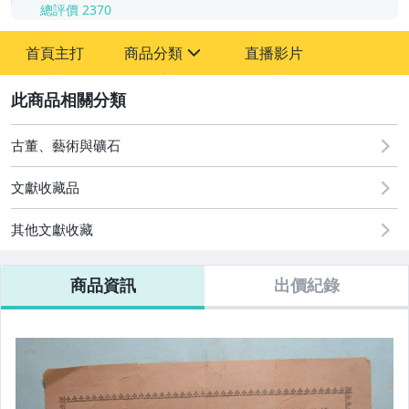
總評價
2370
-
首頁主打
商品分類
直播影片
-
sign
其它
2
古董、藝術與礦石
文獻收藏品
其他文獻收藏
商品資訊
出價紀錄