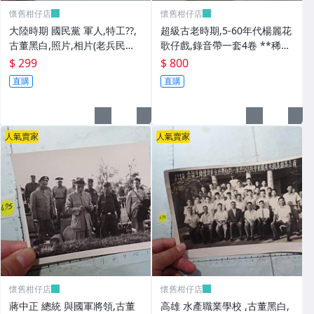
懷舊柑仔店
懷舊柑仔店
大陸時期 國民黨 軍人,特工??,
超級古老時期,5-60年代楊麗花
古董黑白,照片,相片(老兵民國3
歌仔戲,錄音帶一套4卷 **稀少
8年從大陸帶來台灣的) **稀少
品
$ 299
$ 800
品6
直購
直購
人氣賣家
人氣賣家
懷舊柑仔店
懷舊柑仔店
蔣中正 總統 與國軍將領,古董
高雄 水產職業學校 ,古董黑白,