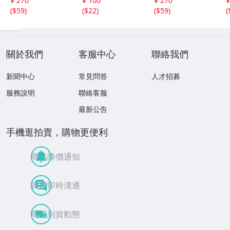
¥ 270
¥ 100
¥ 270
¥
ター セクシー か
ター セクシー か
(
$59
)
(
$22
)
(
$59
)
(
わいい 水着 下着
わいい 水着 下着
關於我們
客服中心
聯絡我們
新聞中心
常見問答
人才招募
服務說明
聯絡客服
最新公告
手機逛拍賣，購物更便利
商品降價通知
買賣即時溝通
商品到貨動態