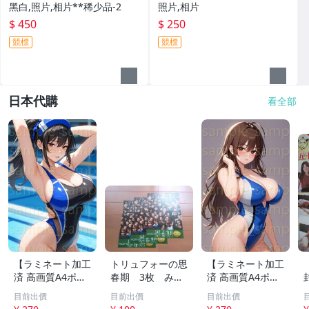
黑白,照片,相片**稀少品-2
照片,相片
$ 450
$ 250
競標
競標
日本代購
看全部
【ラミネート加工
トリュフォーの思
【ラミネート加工
済 高画質A4ポス
春期 3枚 みゆ
済 高画質A4ポス
ター】1583 AI美
き座 ジュリー
ター】1582 AI美
目前出價
目前出價
目前出價
女 イラスト ポス
デムソー ｋ
女 イラスト ポス