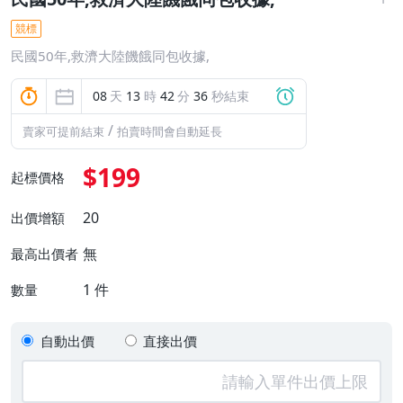
競標
民國50年,救濟大陸饑餓同包收據,
08
天
13
時
42
分
35
秒結束
/
賣家可提前結束
拍賣時間會自動延長
$199
起標價格
20
出價增額
無
最高出價者
1
件
數量
自動出價
直接出價