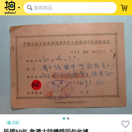
店鋪
民國50年,救濟大陸饑餓同包收據,
1