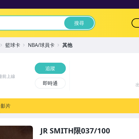
搜尋
籃球卡
NBA/球員卡
其他
追蹤
鐘前上線
即時通
播影片
JR SMITH限037/100