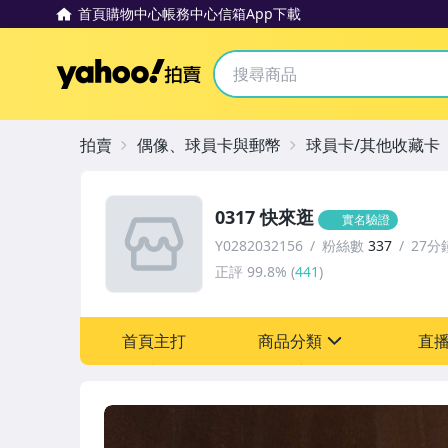
首頁
購物中心
帳務中心
信箱
App下載
Yahoo拍賣
拍賣
偶像、球員卡與郵幣
球員卡/其他收藏卡
0317 快來逛
實名驗證
Y0282032156
粉絲數
337
27分
正評
99.8%
(
441
)
首頁主打
商品分類
直
sign
偶像、球員卡與郵幣