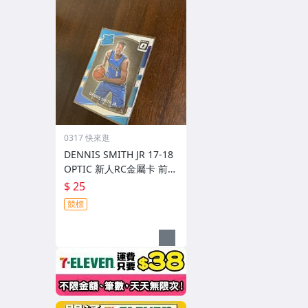
0317 快來逛
DENNIS SMITH JR 17-18
OPTIC 新人RC金屬卡 前後
圖
$ 25
競標