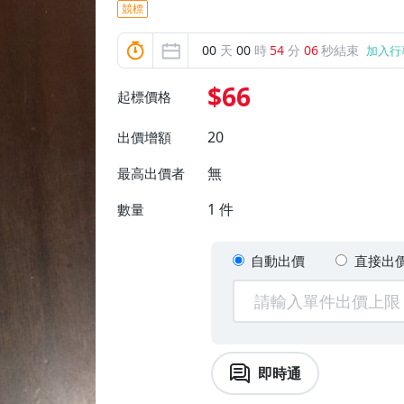
競標
00
天
00
時
54
分
04
秒結束
加入行
$66
起標價格
20
出價增額
無
最高出價者
1
件
數量
自動出價
直接出
即時通