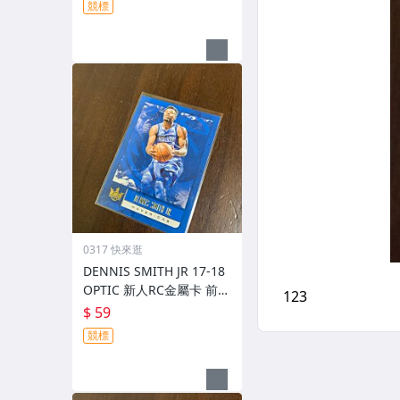
競標
0317 快來逛
DENNIS SMITH JR 17-18
OPTIC 新人RC金屬卡 前後
圖
$ 59
競標