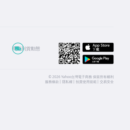
APP St
商品到貨動態
Google
©
2026
Yahoo台灣電子商務 保留所有權利
服務條款
隱私權
拍賣使用規範
交易安全