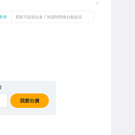
1
/
事曆
賣家可提前結束
拍賣時間會自動延長
價
我要出價