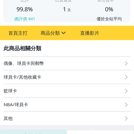
99.8%
1
0%
天
總評價
441
優於全站平均
首頁主打
商品分類
直播影片
sign
2
偶像、球員卡與郵幣
偶像、球員卡與郵幣
球員卡/其他收藏卡
籃球卡
NBA/球員卡
其他