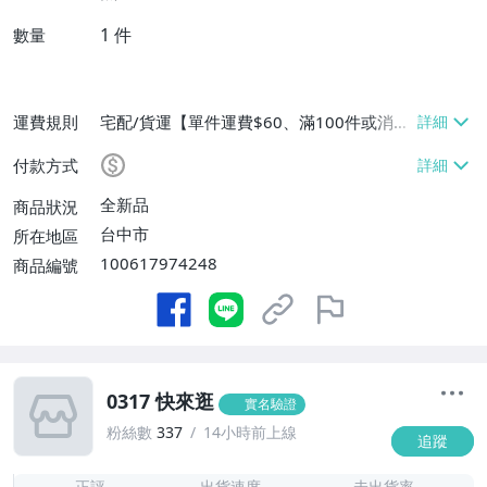
1
件
數量
運費規則
宅配/貨運【單件運費$60、滿100件或消費
滿$9999免運費】
付款方式
全新品
商品狀況
台中市
所在地區
100617974248
商品編號
0317 快來逛
實名驗證
粉絲數
337
14小時前上線
追蹤
1
正評
出貨速度
未出貨率