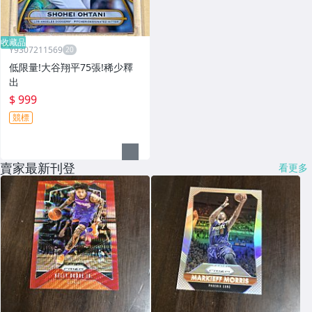
收藏品
Y9307211569
低限量!大谷翔平75張!稀少釋
出
$ 999
競標
賣家最新刊登
看更多