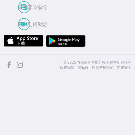
買賣即時溝通
商品到貨動態
APP Store
Google Play
facebook
Instagram
©
2026
Yahoo台灣電子商務 保留所有權利
服務條款
隱私權
拍賣使用規範
交易安全