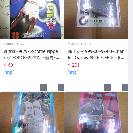
Y3889616972
Y3889616972
新賣家~96/97~Scottie Pippe
新上架~1999-00~99/00~Char
n~Z FORCE~20年以上歷史~無
les Oakley /300~FLEER~~限
限量~
量/300~1060114-1
$ 60
$ 201
直購
直購