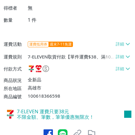
無
得標者
1
件
數量
運費活動
運費抵用券
週末7-11免運
運費規則
7-ELEVEN取貨付款【單件運費$38、滿100
件或消費滿$1000000免運費】、7-ELEVEN
付款方式
取貨不付款【單件運費$38】、萊爾富取貨
付款【單件運費$60、滿50件或消費滿$30
全新品
商品狀況
0000免運費】、郵局掛號【單件運費$50、
高雄市
所在地區
滿30件或消費滿$30000免運費】
100618366598
商品編號
7-ELEVEN 運費只要
38
元
不限金額、筆數，筆筆優惠無限次！