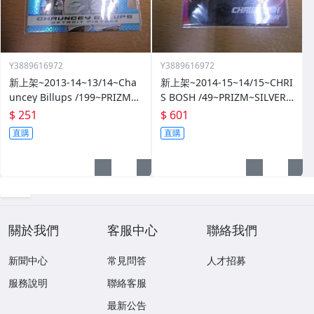
Y3889616972
Y3889616972
新上架~2013-14~13/14~Cha
新上架~2014-15~14/15~CHRI
uncey Billups /199~PRIZM~S
S BOSH /49~PRIZM~SILVER~
ILVER~藍亮~限量/199~10601
紅亮~低限量/49~1060114-1
$ 251
$ 601
14-1
直購
直購
關於我們
客服中心
聯絡我們
新聞中心
常見問答
人才招募
服務說明
聯絡客服
最新公告