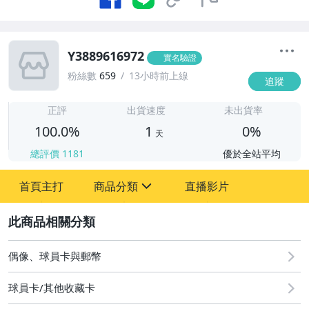
Y3889616972
實名驗證
粉絲數
659
13小時前上線
追蹤
1
正評
出貨速度
未出貨率
100.0%
1
0%
天
總評價
1181
優於全站平均
首頁主打
商品分類
直播影片
sign
2
偶像、球員卡與郵幣
偶像、球員卡與郵幣
球員卡/其他收藏卡