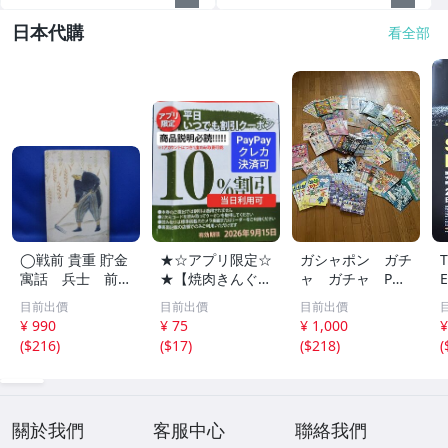
日本代購
看全部
◯戦前 貴重 貯金
★☆アプリ限定☆
ガシャポン ガチ
寓話 兵士 前
★【焼肉きんぐ】
ャ ガチャ POP
線 昭和１４年
平日いつでもクー
ポップ 台紙
目前出價
目前出價
目前出價
非売品 貯金局 古
ポン 10%割引券
非売品 まとめ
¥ 990
¥ 75
¥ 1,000
¥
い 昭和 レトロ ア
9月15日まで Pay
て アンパンマ
(
$216
)
(
$17
)
(
$218
)
(
ンティーク ヴィ
Pay・クレカ決済
ン ポケモン ガ
ンテージ ディス
可 当日利用可能
ンダム サンリ
プレイ /42614
オ 他 大量
關於我們
客服中心
聯絡我們