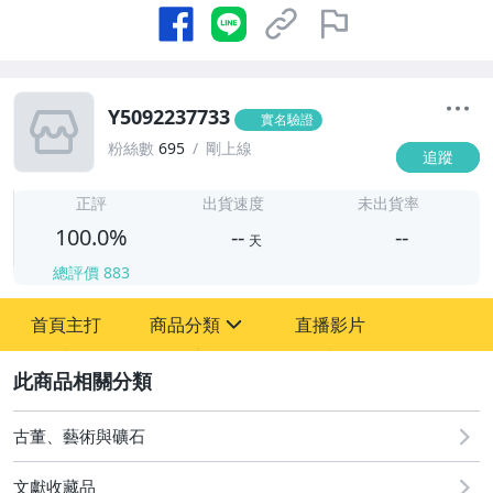
Y5092237733
實名驗證
粉絲數
695
剛上線
追蹤
-
-
正評
出貨速度
未出貨率
100.0%
--
--
天
總評價
883
-
首頁主打
商品分類
直播影片
-
sign
古董、藝術與礦石
2
玩具、模型與公仔
古董、藝術與礦石
文獻收藏品