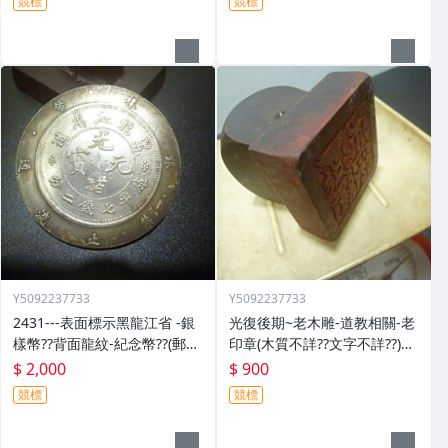
競標
競標
Y5092237733
Y5092237733
2431---表面標示黑龍江省 -銀
光復後期~老木雕-道教相關-老
樣幣??背面龍紋-紀念幣??(郵寄
印章(木質不詳??文字不詳??)歷
免運費)
史民俗文物??(郵寄免運費)
$ 2,000
$ 900
競標
競標