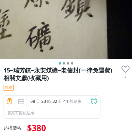
15~瑞芳鎮~永安煤礦~老信封(一律免運費)
4
相關文獻(收藏用)
競標
08
天
23
時
32
分
42
秒結束
賣家可提前結束
$380
起標價格