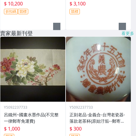
$ 10,200
$ 3,100
折扣碼
競標
競標
賣家最新刊登
看更多
Y5092237733
Y5092237733
呂鐵州~國畫水墨作品(不完整
正刻老品-金義合-台灣老瓷器-
一律郵寄免運費)
落款老茶杯(原始汙垢--郵寄免
運費)
$ 1,000
$ 300