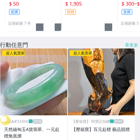
國國旗) 
$ 50
$ 1,905
$ 300
~
$
直購
競標
直購
近期銷量 7 件
近期銷量 5
行動任意門
看更多
超人氣賣家
超人氣賣家
昕品&#33304;
【壓箱寶】 阿寶託拍網
天然緬甸玉A貨翡翠、一元起
【壓箱寶】百元起標 藝品競標
標無底價