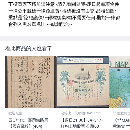
看此商品的人也看了
歡迎光臨
沒得比一元網拍18453715
**便宜貨
四O年代。臺灣鐵路局
【週日21:00】84~S17~
《**MA
【國音電報】(404)
打狗土地股票 公藏63
秋海棠 