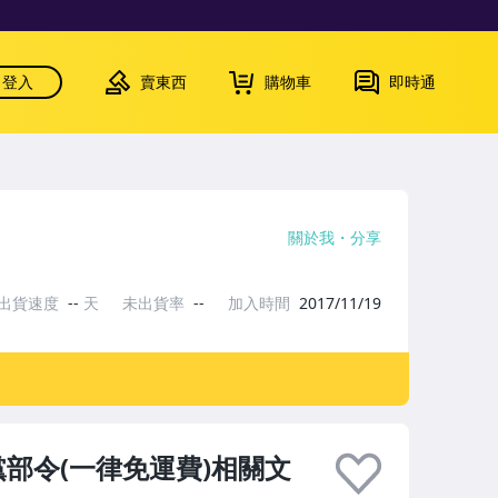
登入
賣東西
購物車
即時通
關於我
分享
出貨速度
--
天
未出貨率
--
加入時間
2017/11/19
黨部令(一律免運費)相關文