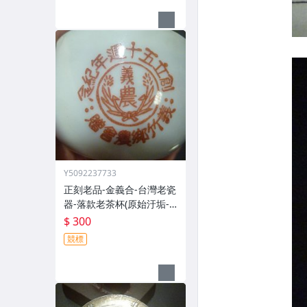
Y5092237733
正刻老品-金義合-台灣老瓷
器-落款老茶杯(原始汙垢--
郵寄免運費)
$ 300
競標