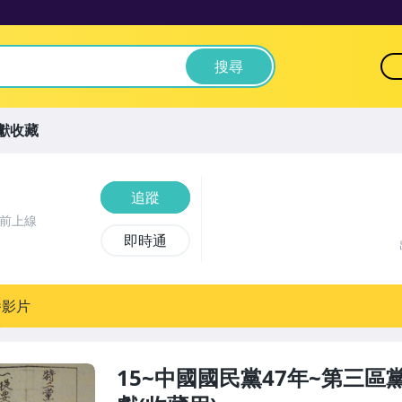
搜尋
獻收藏
追蹤
時前上線
即時通
播影片
15~中國國民黨47年~第三區