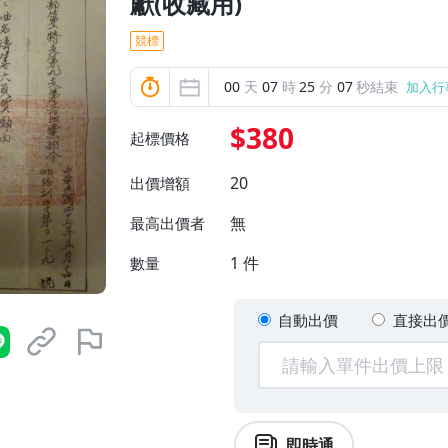
獻(收藏用)
競標
00
天
07
時
25
分
05
秒結束
加入行
$380
起標價格
20
出價增額
無
最高出價者
1
件
數量
自動出價
直接出
即時通