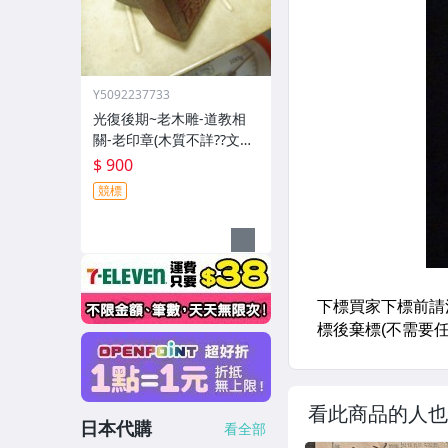
Y5092237733
光復後期~老木雕-道教相
關-老印章(木質不詳??文字
不詳??)歷史民俗文物??(郵
$ 900
寄免運費)
競標
看此商品的人也
日本代購
看全部