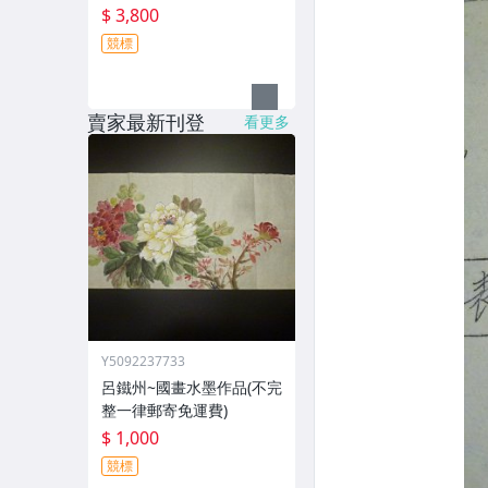
$ 3,800
競標
賣家最新刊登
看更多
Y5092237733
呂鐵州~國畫水墨作品(不完
整一律郵寄免運費)
$ 1,000
競標