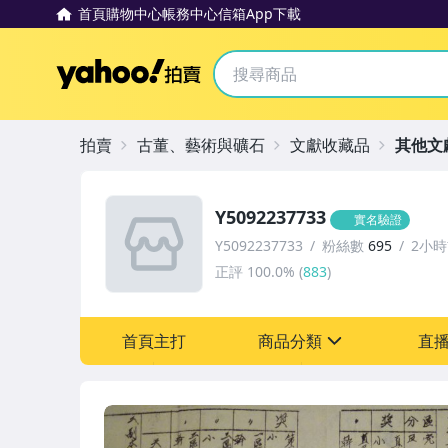
首頁
購物中心
帳務中心
信箱
App下載
Yahoo拍賣
拍賣
古董、藝術與礦石
文獻收藏品
其他文
Y5092237733
實名驗證
Y5092237733
粉絲數
695
2小
正評
100.0%
(
883
)
首頁主打
商品分類
直
sign
古董、藝術與礦石
玩具、模型與公仔