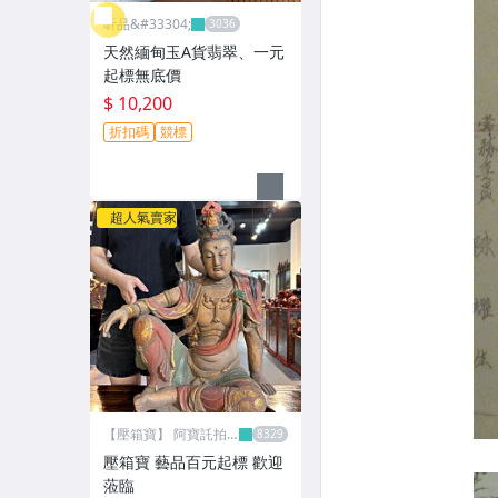
昕品&#33304;
天然緬甸玉A貨翡翠、一元
起標無底價
$ 10,200
折扣碼
競標
超人氣賣家
【壓箱寶】 阿寶託拍
網
壓箱寶 藝品百元起標 歡迎
蒞臨