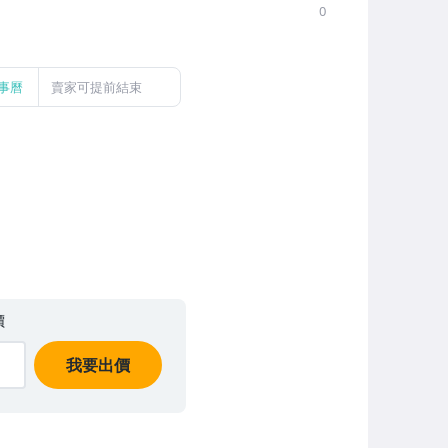
0
事曆
賣家可提前結束
價
我要出價