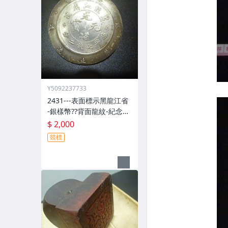
Y5092237733
2431---表面標示黑龍江省
-銀樣幣??背面龍紋-紀念
幣??(郵寄免運費)
$ 2,000
競標