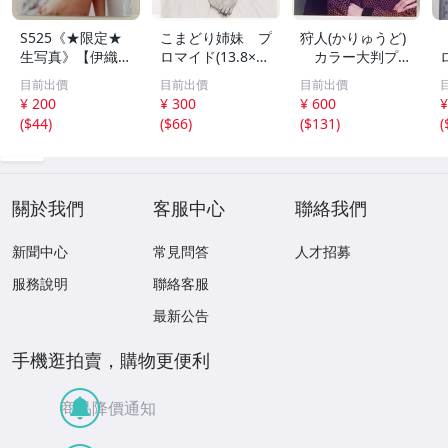
S525《★限定★
こまどり姉妹 プ
狩人(かりゅうど)
生写真》【伊織も
ロマイド(13.8×8.
カラー大判プロ
え】ビッグコミッ
5cm) 1枚●bn.4
マイド(18×13cm)
目前出價
目前出價
目前出價
クスピリッツ 202
6
1枚●bn.48
¥ 200
¥ 300
¥ 600
¥
6年8月3日号 ★セ
(
$44
)
(
$66
)
(
$131
)
(
ブンネット限定特
典★ ☆送料一律
☆
關於我們
客服中心
聯絡我們
新聞中心
常見問答
人才招募
服務說明
聯絡客服
最新公告
手機逛拍賣，購物更便利
商品降價通知