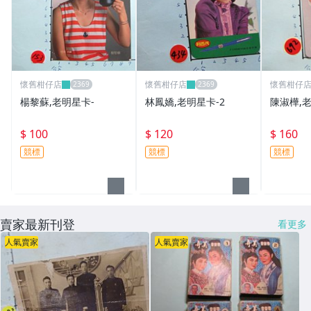
懷舊柑仔店
懷舊柑仔店
懷舊柑仔
楊黎蘇,老明星卡-
林鳳嬌,老明星卡-2
陳淑樺,
$ 100
$ 120
$ 160
競標
競標
競標
賣家最新刊登
看更多
人氣賣家
人氣賣家