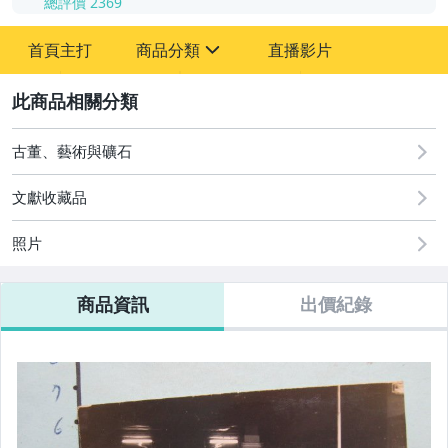
總評價
2369
-
首頁主打
商品分類
直播影片
-
sign
其它
2
古董、藝術與礦石
文獻收藏品
照片
商品資訊
出價紀錄