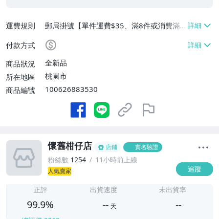
運費規則
郵局掛號【單件運費$35、滿8件或消費滿
$3500免運費】
付款方式
全新品
商品狀況
桃園市
所在地區
100626883530
商品編號
懷舊柑仔店
店鋪
實名驗證
粉絲數
1254
11小時前上線
追蹤
人氣賣家
-
-
正評
出貨速度
未出貨率
99.9%
--
--
天