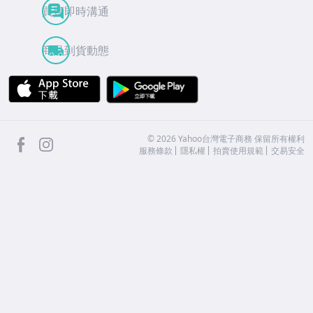
買賣即時溝通
商品到貨動態
APP Store
Google Play
facebook
Instagram
©
2026
Yahoo台灣電子商務 保留所有權利
服務條款
隱私權
拍賣使用規範
交易安全