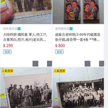
懷舊柑仔店
懷舊柑仔店
大陸時期 國民黨 軍人,特工??,
超級古老時期,5-60年代楊麗花
古董黑白,照片,相片(老兵民國3
歌仔戲,錄音帶一套4卷 **稀少
8年從大陸帶來台灣的) **稀少
品
$ 299
$ 800
品6
直購
直購
人氣賣家
人氣賣家