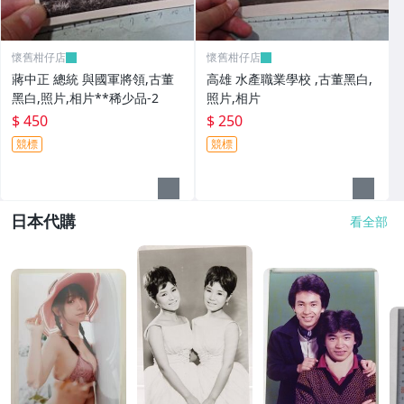
懷舊柑仔店
懷舊柑仔店
蔣中正 總統 與國軍將領,古董
高雄 水產職業學校 ,古董黑白,
黑白,照片,相片**稀少品-2
照片,相片
$ 450
$ 250
競標
競標
日本代購
看全部