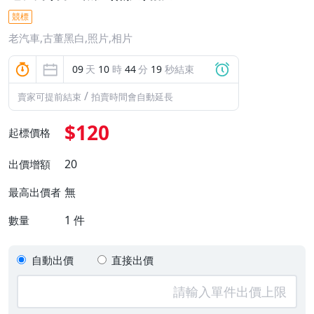
競標
老汽車,古董黑白,照片,相片
09
天
10
時
44
分
19
秒結束
/
賣家可提前結束
拍賣時間會自動延長
$120
起標價格
20
出價增額
無
最高出價者
1
件
數量
自動出價
直接出價