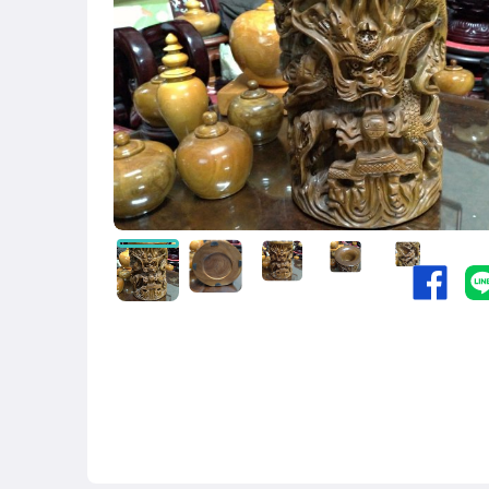
古董、藝術與礦石
居家、家具與園藝
玩具、模型與公仔
手錶與飾品配件
美食與地方特產
收藏品