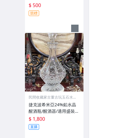
於釋放香氣/高11公分寬1
$ 500
2.5公分深9.5公分容量100
競標
cc重量175公克
民間收藏家古董古玩玉石水晶
字畫
捷克波希米亞24%鉛水晶
醒酒瓶/醒酒器/適用盛裝威
士忌、白蘭地或其他烈酒/
$ 1,800
高32公分直徑14公分重量2
直購
065公克/可擺飾或收藏