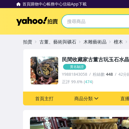
首頁
購物中心
帳務中心
信箱
App下載
Yahoo拍賣
拍賣
古董、藝術與礦石
木雕藝術品
檀木
民間收藏家古董古玩玉石水
實名驗證
Y9881843058
粉絲數
448
42分
正評
99.6%
(
474
)
首頁主打
商品分類
直
sign
圖書/影音/文具
原創設計良品