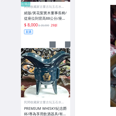
出清品
民間收藏家古董古玩玉石水晶
字畫
絕版/黃花梨實木董事長椅/
從座位到背高88公分/座高
含墊最低52公分~最高65公
$ 8,000
29折
$ 28,000
分可調高度/座深內部53公
直購
分外部總深58公分/座寬內
部50公分外部總寬64公分
民間收藏家古董古玩玉石水晶
字畫
PREMIUM WHISKY紀念爵
杯/專為享用飲酒器具/有助