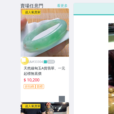
賣場任意門
看更多
超人氣賣家
昕品&#33304;
天然緬甸玉A貨翡翠、一元
起標無底價
$ 10,200
折扣碼
競標
超人氣賣家