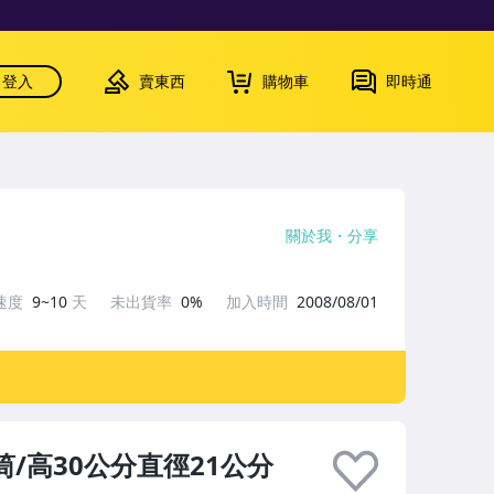
登入
賣東西
購物車
即時通
關於我
分享
速度
9~10
天
未出貨率
0%
加入時間
2008/08/01
/高30公分直徑21公分