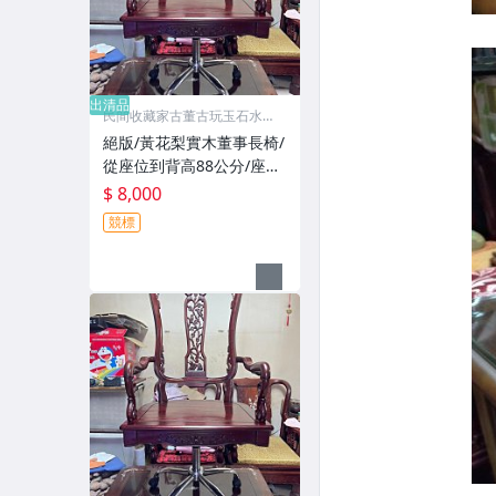
出清品
民間收藏家古董古玩玉石水晶
字畫
絕版/黃花梨實木董事長椅/
從座位到背高88公分/座高
含墊最低52公分~最高65公
$ 8,000
分可調高度/座深內部53公
競標
分外部總深58公分/座寬內
部50公分外部總寬64公分