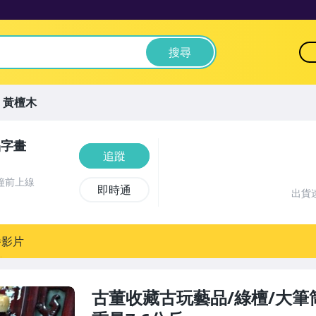
搜尋
黃檀木
晶字畫
追蹤
鐘前上線
即時通
出貨
播影片
古董收藏古玩藝品/綠檀/大筆筒