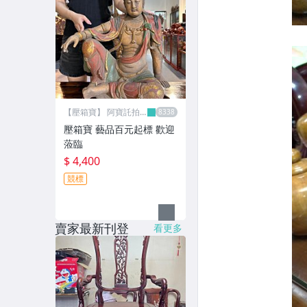
【壓箱寶】 阿寶託拍
網
壓箱寶 藝品百元起標 歡迎
蒞臨
$ 4,400
競標
賣家最新刊登
看更多