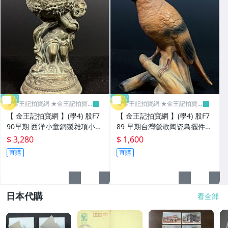
收藏品
收藏品
★金王記拍寶網 ★金王記拍寶
★金王記拍寶網 ★金王記拍寶
趣
趣
【 金王記拍寶網 】(學4) 股F7
【 金王記拍寶網 】(學4) 股F7
90早期 西洋小童銅製雜項小品
89 早期台灣鶯歌陶瓷鳥擺件
擺件 老件罕見稀少 高11.3cm
老件罕見稀少 高13.2cm 重15
$ 3,280
$ 1,600
重366g
8g
直購
直購
日本代購
看全部