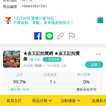
所在地區
100633931561
商品編號
7-ELEVEN 運費只要
38
元
不限金額、筆數，筆筆優惠無限次！
★金王記拍寶網 ★金王記拍寶
趣
店鋪
實名驗證
追蹤
粉絲數
1020
18分鐘前上線
1
正評
出貨速度
未出貨率
99.7%
1
0%
天
總評價
1639
優於全站平均
首頁主打
商品分類
活動優惠
直播影
sign
sign