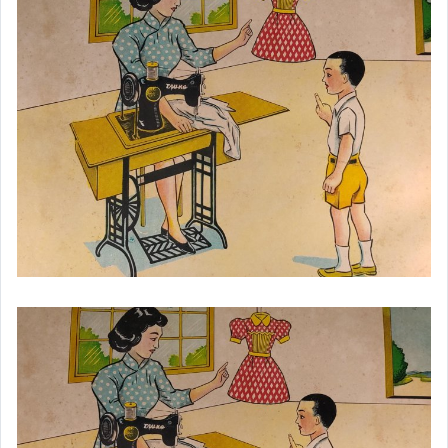
★文革時期老鋁.鐵.琺瑯牌
★世界各國國家及地區紙幣
★中國歷代夏商宋元明清貨幣
★中國近代銀幣.金幣.系列
★近代綜合名家手繪油畫
★金王記線上畫廊近代油畫
★陳澄波.廖繼春.李梅樹
★中國著名油畫家李自健
★中國著名油畫家陳逸飛油畫
★當代亞洲藝術家岳敏君油畫
★近代名家朱德群抽象系列