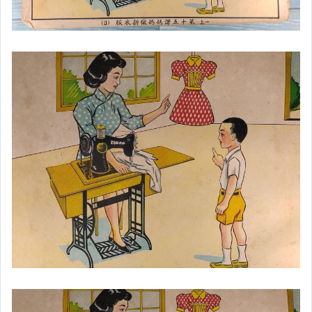
★天然翡翠A貨手鐲.玉雕.化石
★手縫招牌手工皮夾樣式多
★卡通兒童果凍觸控錶
★早期懷舊古董級玩具收藏
★早期古董懷舊袖珍老玩具
★鐵皮.懷舊童玩.企業玩偶
★孫小毛嘎嘎嗚啦啦公仔
★超級瑪利歐公仔系列大集合
★品系列小玩具趣味收藏
★正版快打旋風公仔收藏
★美少女系列公仔擺件收藏