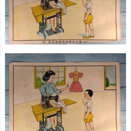
★中國近代鼻煙壺小品
★民俗其它古早收藏區
★明清老木雕神像.磚燒.雜件
★台灣近代民間老物收藏/書藉
★台灣早期懷舊日常老玻璃瓷類
★台灣早期懷舊其它老文獻書籍
★沉木木雕工藝擺件雕品
★中國壽山石玉石精雕擺件
★夜光帶皮石球夜明珠
★青銅兵器.銅雕雜件類
★近代銅器.銅雕.銅爐擺件