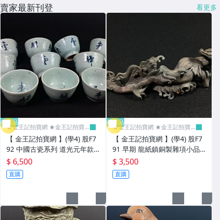
賣家最新刊登
看更多
收藏品
收藏品
★金王記拍寶網 ★金王記拍寶
★金王記拍寶網 ★金王記拍寶
趣
趣
【 金王記拍寶網 】(學4) 股F7
【 金王記拍寶網 】(學4) 股F7
92 中國古瓷系列 道光元年款
91 早期 龍紙鎮銅製雜項小品
青花禪祖老堂杯10只合售 老件
擺件 老件罕見稀少 長20.5cm
$ 6,500
$ 3,500
罕見稀少 高約5.4cm
重399g
直購
直購