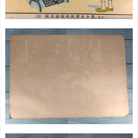
★中國近代書法四條屏對聯
★中華民國第4任行政院長閻錫山
★中國近代書法家潘於皋書法對聯
★中國清代書法家黃自元書法對聯
★中國近代名家書畫居家複製畫
★現代原創畫作水墨系列小品
★中國近代名家紫砂壺
★中國名省老鐵盒雲南普洱茶
★華人古董藝術品拍賣收藏書
★佛牌精選(銅雕.金佛) 掛件
★中國近代西藏佛像刺繡唐卡