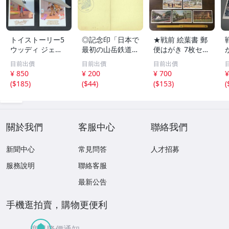
トイストーリー5
◎記念印「日本で
★戦前 絵葉書 郵
ウッディ ジェシ
最初の山岳鉄道
便はがき 7枚セッ
ー ２枚セット キ
別子1号 新居
ト 平和記念東京
目前出價
目前出價
目前出價
ャラクターカード
浜
博覧會 博覧会 建
¥ 850
¥ 200
¥ 700
¥
入場特典 特典
物 人々 他 絵ハガ
(
$185
)
(
$44
)
(
$153
)
(
キ スタンプ ビン
テージ アンティ
ーク ポストカー
ド★
關於我們
客服中心
聯絡我們
新聞中心
常見問答
人才招募
服務說明
聯絡客服
最新公告
手機逛拍賣，購物更便利