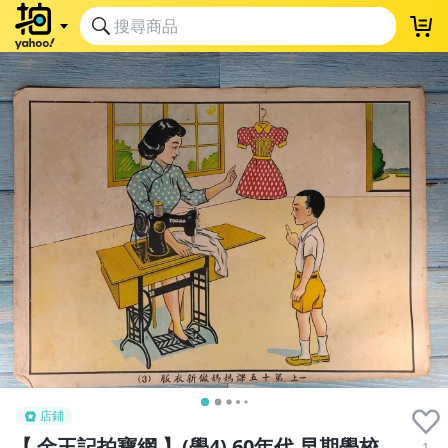
店鋪
【 金王記拍寶網 】(學4) 60年代 早期學校
1