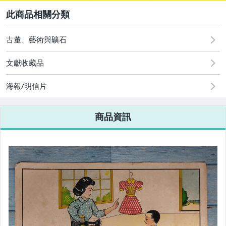
2
「金王記～滿額折扣優惠」
古董、藝術與礦石
文獻收藏品
海報/明信片
商品資訊
★中國近代書畫未拆封書畫文檔
★中國近代書畫名家書信系列
★金王記粉彩美瓷嚴選特蒐
★中國歷代瓷器高古藏瓷精選