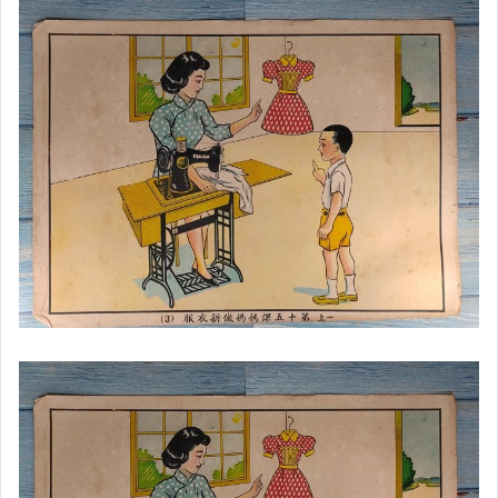
★居家開運畫作.開運風水財寶圖
★風水有關係!開運化煞吉祥物.
★文昌系列開運開智慧擺設品
★開運系列招財納財偏財開運擺件
★SUP最新掌上型遊戲機
★哆啦A夢/公仔/早期老漫畫
★手作小物手工製文創小品
★金王記歡樂挖寶二手市集
★股F綜合藏品寄賣專區
七龍珠手繪漫畫小品系列