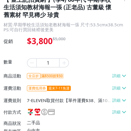
生活須知教材海報一張 (正老品) 古董級 懷
舊素材 罕見稀少 珍貴
材質:早期學校生活須知老教材海報一張 尺寸:53.5cmx38.5cm
PS:可自行買回裱褙後更美
$3,800
$5,000
促銷
數量
商品活動
全店折
滿$500折$50
運費活動
運費抵用券
週末7-11免運
運費規則
7-ELEVEN取貨付款【單件運費$38、滿10
件或消費滿$20000免運費】、萊爾富取貨
付款方式
付款【單件運費$60、滿10件或消費滿$20
000免運費】、宅配/貨運【免運費】、郵局
二手品
商品狀況
掛號【免運費】
台中市