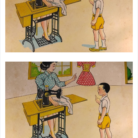
★中國近代抽象藝術家趙無極
★中國現代油畫畫家吳冠中
★中國近代書畫名家徐悲鴻
★中國近代國畫家張大千
★中國近代書畫家齊白石
★中國漫畫藝術先驅豐子愷
★中國藝術教育家李叔同弘一法師
★中華民國開國元勛于右任書法
★中國近代書畫名家范曾
★中國當代造型藝術家韓美林
★中國明清.近代名家書法書畫