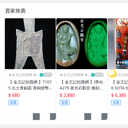
賣家推薦
★金王記拍寶網 ★
★金王記拍寶網 ★
★金王記拍
金王記拍寶趣
金王記拍寶趣
金王記拍
【 金王記拍寶網 】T107
【 金王記拍寶網 】(學4)
【 金王記
5 出土青銅器 青銅貨幣
A279 夜光石觀音 雕刻石
6 SOTA 快打旋風 街頭霸
青銅布錢 一片 罕見稀少
夜光石 夜光材質趣味罕
王 BIRDID 罕見
$ 680
$ 2,880
$ 6,380
見稀有物 一顆 罕見稀少
直購
直購
直購
~