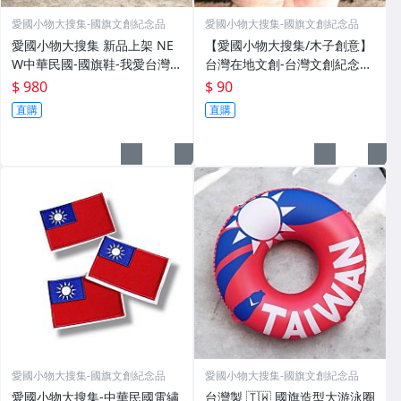
愛國小物大搜集-國旗文創紀念品
愛國小物大搜集-國旗文創紀念品
愛國小物大搜集 新品上架 NE
【愛國小物大搜集/木子創意】
W中華民國-國旗鞋-我愛台灣
台灣在地文創-台灣文創紀念
國旗潮流鞋｜台灣精神限定款
品-方形磁鐵杯墊-天生好命-出
$ 980
$ 90
店裡有現貨國旗鞋！國旗鞋！
門走走-無心戒酒-趴趴走方杯
直購
直購
國旗鞋！
墊
愛國小物大搜集-國旗文創紀念品
愛國小物大搜集-國旗文創紀念品
愛國小物大搜集-中華民國電繡
台灣製 🇹🇼 國旗造型大游泳圈