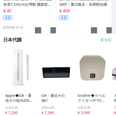
布章7.5x5cm台灣製-國旗熨燙
36吋｜夏日戲水・加厚附拉繩
布章-賣場低消99元商品費不含
$ 45
$ 409
運
直購
直購
近期銷量 20 件
日本代購
看全部
Apple◆OA・通
OA・通信その
brother◆ラベル
信その他/A2051/
他//
ライター/P-TOUC
アップル/ペンシ
H CUBE/PT-P300
目前出價
目前出價
目前出價
ル/第二世代//
BT//
¥ 7,260
¥ 7,260
¥ 5,060
¥