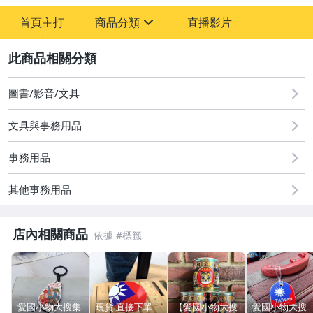
首頁主打
商品分類
直播影片
sign
2
嬰幼兒與孕婦
圖書/影音/文具
圖書/影音/文具
文具與事務用品
原創設計良品
事務用品
居家、家具與園藝
其他事務用品
玩具、模型與公仔
男性精品與服飾
店內相關商品
女裝與服飾配件
偶像、球員卡與郵幣
愛國小物大搜集
現貨 直接下單
【愛國小物大搜
愛國小物大搜