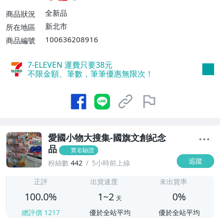
【單件運費$80、消費滿$1200免運費】、
全新品
商品狀況
面交/自取/不寄送【免運費】
新北市
所在地區
100636208916
商品編號
7-ELEVEN 運費只要
38
元
不限金額、筆數，筆筆優惠無限次！
愛國小物大搜集-國旗文創紀念
品
實名驗證
追蹤
粉絲數
442
5小時前上線
1
正評
出貨速度
未出貨率
100.0%
1~2
0%
天
總評價
1217
優於全站平均
優於全站平均