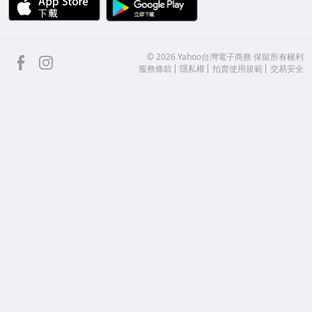
facebook
Instagram
©
2026
Yahoo台灣電子商務 保留所有權利
服務條款
隱私權
拍賣使用規範
交易安全