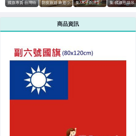
手錶與飾品配件
國旗專賣 台灣特
防疫旅遊 旅遊小
集/木子創意】
集-國旗包袋吊
色精品 寶島遊台
物 中華民國國旗
台灣在地文創-
牌／書包吊牌
灣 台灣寶島木質
胸章 中華民國國
撲滿-鐵罐 易開
姓名吊牌/包包
女包精品與女鞋
鑰匙圈鑰匙扣
旗別針 圓形徽章
罐存錢筒 交換禮
掛件/旅遊吊牌
商品資訊
現貨直接下單?
物聖誕禮物存錢
名牌掛飾/國旗
美食與地方特產
桶-復古存錢筒-
行李吊牌行李
萬金有
吊牌
運動、戶外與休閒