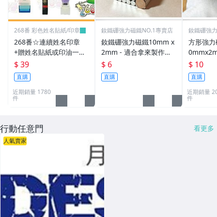
268番 彩色姓名貼紙/印章
釹鐵硼強力磁鐵NO.1專賣店
釹鐵硼強力
268番☆連續姓名印章
釹鐵硼強力磁鐵10mm x
方形強力磁
+贈姓名貼紙或印油一組
2mm - 適合拿來製作創
0mmx2
39元(連續章.職章.免蓋
意手鍊或項鍊!
物超實用
$ 39
$ 6
$ 10
章.卡通章.會計章.印章
直購
直購
直購
筆.姓名章.)
近期銷量 1780
近期銷量 20
件
件
行動任意門
看更多
人氣賣家