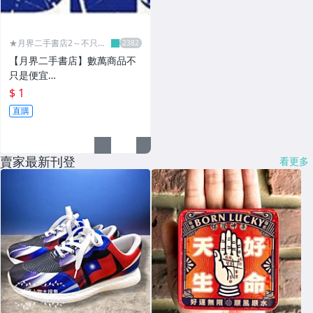
★月界二手書店2～不只是
便宜...★
【月界二手書店】數萬商品不
只是便宜…
$ 1
直購
賣家最新刊登
看更多