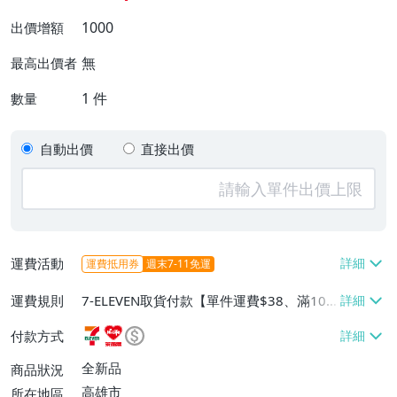
1000
出價增額
無
最高出價者
1
件
數量
自動出價
直接出價
運費活動
運費抵用券
週末7-11免運
運費規則
7-ELEVEN取貨付款【單件運費$38、滿100
件或消費滿$1000000免運費】、7-ELEVEN
付款方式
取貨不付款【單件運費$38】、萊爾富取貨
付款【單件運費$60、滿50件或消費滿$30
全新品
商品狀況
0000免運費】、郵局掛號【單件運費$50、
高雄市
所在地區