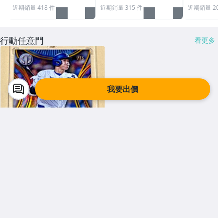
近期銷量 418 件
近期銷量 315 件
近期銷量 20
行動任意門
看更多
我要出價
收藏品
Y9307211569
低限量!大谷翔平75張!稀少釋
出
$ 1,500
競標