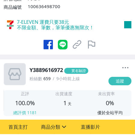
滿30件或消費滿$30000免運費】
100636498700
商品編號
7-ELEVEN 運費只要
38
元
不限金額、筆數，筆筆優惠無限次！
Y3889616972
實名驗證
粉絲數
659
9小時前上線
追蹤
1
正評
出貨速度
未出貨率
100.0%
1
0%
天
總評價
1181
優於全站平均
首頁主打
商品分類
直播影片
sign