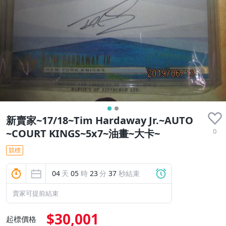
新賣家~17/18~Tim Hardaway Jr.~AUTO
0
~COURT KINGS~5x7~油畫~大卡~
競標
04
天
05
時
23
分
37
秒結束
賣家可提前結束
$30,001
起標價格