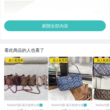
展開全部內容
看此商品的人也看了
超人氣賣家
超人氣賣家
超人氣賣
NaNa代購-隔天檢查出貨
NaNa代購-隔天檢查出貨
NaNa代