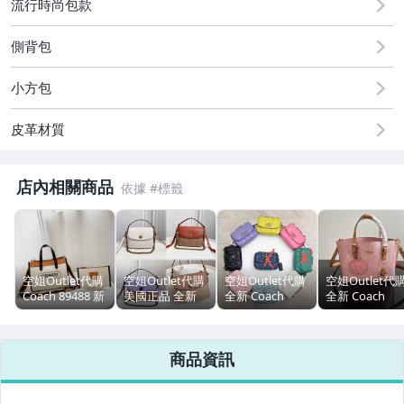
流行時尚包款
側背包
小方包
皮革材質
店內相關商品
空姐Outlet代購
空姐Outlet代購
空姐Outlet代購
空姐Outlet代
Coach 89488 新
美國正品 全新
全新 Coach
全新 Coach
款Field30拼色帆
Coach 89089 熱
8560 蔻馳新款
CER24 蔻馳熱
布托特包 子母包
賣經典印花拼牛
PILLOW絎縫菱
新款Mollie
斜背包 手提包
皮女士郵差包 斜
格女包 翻蓋鏈條
Tote25女士托
商品資訊
容量大 附購證
背包 3條肩帶 可
包 風琴包 斜背
包 斜背包 單肩
調節長短 單肩斜
包
斜挎手提包 附
跨手提女包 附購
證
證