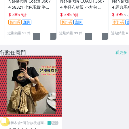
NaNa代購 Coach 3667
NaNa代購 COACH 3667
NaNa代購
4 58321 七色現貨 半月
4 牛仔布材質 小方包 單
4 經典
包 麻將包 斜背包 單肩側
肩斜挎包 雙肩帶 可拆卸
女士半月包 腋下包
$ 385
$ 395
$ 395
9折
9折
$ 2
背包 小巧輕便 可放手機
小巧便攜 附購證 買即送
包 手提包
折扣碼
直購
折扣碼
直購
折扣碼
出行必備品 附購證
禮
禮
近期銷量 91 件
近期銷量 99 件
近期銷量 4
行動任意門
看更多
好棒棒衣舍~可付款後超商取
貨