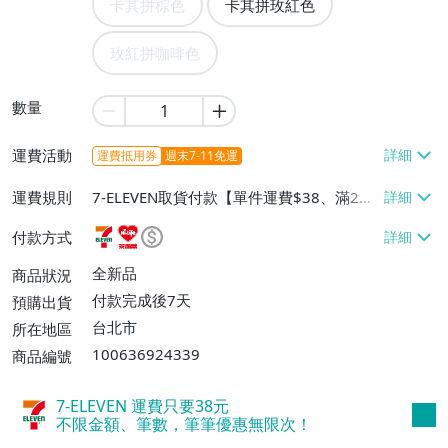
卡其拼棕色
卡其拼玫紅色
玫紅拼咖啡色
數量
運費活動
運費抵用券
週末7-11免運
運費規則
7-ELEVEN取貨付款【單件運費$38、滿2件
或消費滿$1000免運費】、7-ELEVEN取貨
付款方式
不付款【單件運費$38、滿2件或消費滿$10
00免運費】、萊爾富取貨付款【單件運費
全新品
商品狀況
$60、滿2件或消費滿$1000免運費】、宅
付款完成後7天
預購出貨
配/貨運【單件運費$60、滿2件或消費滿$1
台北市
所在地區
000免運費】
100636924339
商品編號
7-ELEVEN 運費只要
38
元
不限金額、筆數，筆筆優惠無限次！