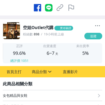
空姐Outlet代購
實名驗證
粉絲數
898
19小時前上線
追蹤
6
正評
出貨速度
未出貨率
99.6%
6~7
5%
天
總評價
1051
首頁主打
商品分類
直播影片
sign
2
原創設計良品
男性精品與服飾
女包精品與女鞋
女包精品與女鞋