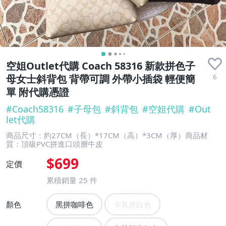
空姐Outlet代購 Coach 58316 新款拼色子
6
母女士斜背包 背帶可調 外帶小插袋 輕便簡
單 附代購憑證
#
Coach58316
#
子母包
#
斜背包
#
空姐代購
#
Out
let代購
商品尺寸：約27CM（長）*17CM（高）*3CM（厚）商品材
質：頂級PVC拼進口頭層牛皮
$699
定價
累積銷量
25
件
顏色
黑拼咖啡色
卡其拼白色