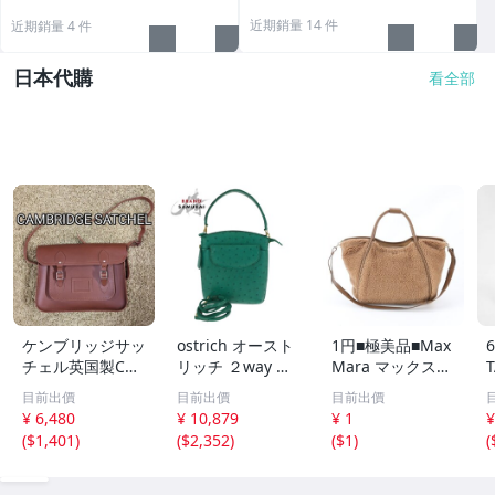
近期銷量 14 件
近期銷量 4 件
日本代購
看全部
ケンブリッジサッ
ostrich オースト
1円■極美品■Max
チェル英国製CA
リッチ ２way グ
Mara マックスマ
MBRIDGE SATCH
リーン ゴールド
ーラ■テディベア
目前出價
目前出價
目前出價
ELショルダーバ
金具 レザー ショ
2WAY ショルダー
¥ 6,480
¥ 10,879
¥ 1
¥
ック ブラウン
ルダーバッグ ハ
バッグ 斜め掛け
(
$1,401
)
(
$2,352
)
(
$1
)
(
ンドバッグ レデ
トート レザー 本
ィース 603848
革 A4 レディース
RBM ED39-10