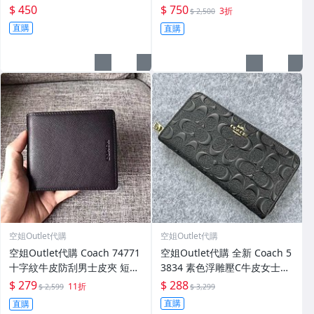
錢包 內置相片位 三色可選 附
拉鏈長夾 女生皮夾 零錢卡包
$ 450
$ 750
3折
$ 2,500
購證
附購證
直購
直購
空姐Outlet代購
空姐Outlet代購
空姐Outlet代購 Coach 74771
空姐Outlet代購 全新 Coach 5
十字紋牛皮防刮男士皮夾 短夾
3834 素色浮雕壓C牛皮女士長
內置零錢袋 多卡位 附購證
夾 錢夾 手拿包 皮夾 附購證
$ 279
$ 288
11折
$ 2,599
$ 3,299
直購
直購