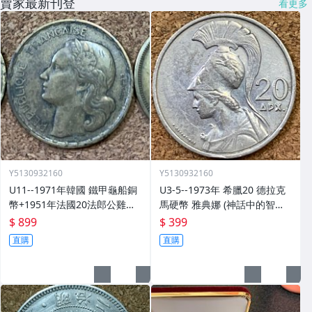
賣家最新刊登
看更多
Y5130932160
Y5130932160
U11--1971年韓國 鐵甲龜船銅
U3-5--1973年 希臘20 德拉克
幣+1951年法國20法郎公雞鋁
馬硬幣 雅典娜 (神話中的智慧
青銅+1958年埃及 10 米利姆獅
女神)與不死鳥
$ 899
$ 399
身人面像鋁青銅共3枚
直購
直購