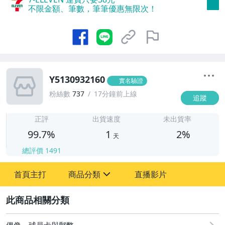
不限金額、筆數，筆筆優惠無限次！
Y5130932160
實名驗證
粉絲數
737
17分鐘前上線
追蹤
1
正評
出貨速度
未出貨率
99.7%
1
2%
天
總評價
1491
首頁主打
商品分類
直播影片
sign
2
古董、藝術與礦石
偶像、球員卡與郵幣