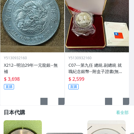
Y5130932160
Y5130932160
X212--明治29年一元龍銀--無
C07---第九任 總統.副總統 就
補
職紀念銀幣--附盒子證書(無外
紙盒)
$ 3,698
$ 2,599
直購
直購
日本代購
看全部