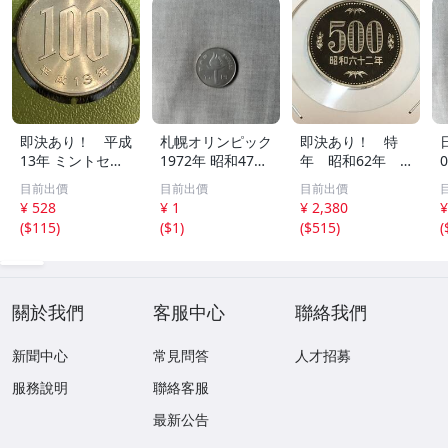
即決あり！ 平成
札幌オリンピック
即決あり！ 特
13年 ミントセッ
1972年 昭和47年
年 昭和62年 5
ト出し 「100円」
100円記念硬貨 聖
00円 硬貨 プ
目前出價
目前出價
目前出價
硬貨 完全未使用
火 コレクション
ルーフ貨幣セッ
¥ 528
¥ 1
¥ 2,380
¥
品 １枚 送料全国
ト 出し 完全未
(
$115
)
(
$1
)
(
$515
)
(
110円 ペーパーコ
使用品 １枚
インホルダー発送
送料全国110円
關於我們
客服中心
聯絡我們
新聞中心
常見問答
人才招募
服務說明
聯絡客服
最新公告