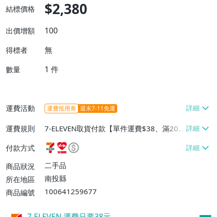
$2,380
結標價格
100
出價增額
無
得標者
1
件
數量
運費活動
運費抵用券
週末7-11免運
運費規則
7-ELEVEN取貨付款【單件運費$38、滿20
件或消費滿$20000免運費】、萊爾富取貨
付款方式
付款【單件運費$60、滿20件或消費滿$20
000免運費】、郵局掛號【單件運費$40、
二手品
商品狀況
滿20件或消費滿$20000免運費】
南投縣
所在地區
100641259677
商品編號
7-ELEVEN 運費只要
38
元