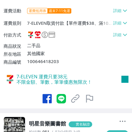
運費活動
運費抵用券
週末7-11免運
運費規則
7-ELEVEN取貨付款【單件運費$38、滿10
件或消費滿$999免運費】、萊爾富取貨付
付款方式
款【單件運費$60、滿10件或消費滿$999
免運費】、郵局掛號【單件運費$60、滿10
二手品
商品狀況
件或消費滿$999免運費】
其他國家
所在地區
100646418203
商品編號
7-ELEVEN 運費只要
38
元
不限金額、筆數，筆筆優惠無限次！
明星音樂圖書館
實名驗證
粉絲數
951
53分鐘前上線