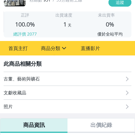
追蹤
1
正評
出貨速度
未出貨率
100.0%
1
0%
天
總評價
2077
優於全站平均
首頁主打
商品分類
直播影片
sign
2
圖書/影音/文具
成人專區
古董、藝術與礦石
古董、藝術與礦石
文獻收藏品
玩具、模型與公仔
照片
居家、家具與園藝
商品資訊
出價紀錄
偶像、球員卡與郵幣