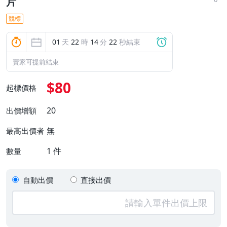
片
競標
01
天
22
時
14
分
22
秒結束
賣家可提前結束
$80
起標價格
20
出價增額
無
最高出價者
1
件
數量
自動出價
直接出價