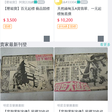
【壓箱寶】 阿寶託拍網
昕品&#33304;
【壓箱寶】百元起標 藝品競標
天然緬甸玉A貨翡翠、一元起
標無底價
$ 3,500
$ 10,200
競標
折扣碼
競標
賣家最新刊登
看更多
明星音樂圖書館
明星音樂圖書館
【早期電影宣傳】民國70年代
【早期電影宣傳】民國70年代