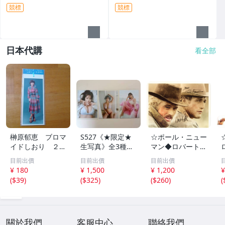
競標
競標
日本代購
看全部
榊原郁恵 ブロマ
S527《★限定★
☆ポール・ニュー
イドしおり ２枚
生写真》全3種セ
マン◆ロバート・
組 レトロ 送料
ット【井口裕香】
レッドフォード◆
目前出價
目前出價
目前出價
１１０円 未開封
FLASH（フラッシ
サイン入り写真◆
¥ 180
¥ 1,500
¥ 1,200
¥
ュ）2026年8月18
30x20㎝☆
(
$39
)
(
$325
)
(
$260
)
(
日・25日合併号
★セブンネット限
定特典★ ☆送料
一律☆
關於我們
客服中心
聯絡我們