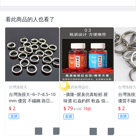
看此商品的人也看了
台灣漁很大
廣隆武術用品社
台灣漁很
台灣漁很大~6~7~8.5~10
~廣隆~腥臭仿真蚯蚓 腥
台灣漁很
mm 優質 不鏽鋼 路亞環
味濃 紅蟲釣餌 軟蟲 假蚯
優質不鏽
S型開口 扁平 打扁 打平
蚓 海魚餌 紅蟲 路亞餌
平 打扁 打平 路
$ 2
$ 79
$ 2
79折
$ 100
路亞 雙環 雙圈 強力
假餌 誘餌 仿生餌 擬餌
雙環 路亞環
直購
直購
直購
路亞軟餌
路亞環