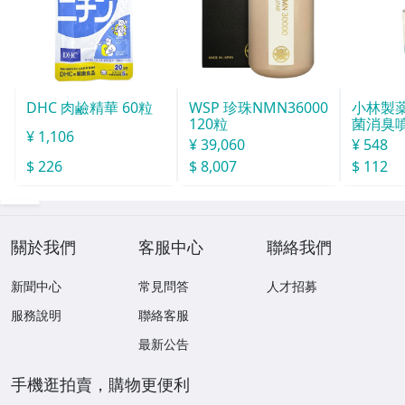
DHC 肉鹼精華 60粒
WSP 珍珠NMN36000
小林製薬
120粒
菌消臭噴
¥ 1,106
¥ 39,060
¥ 548
$ 226
$ 8,007
$ 112
關於我們
客服中心
聯絡我們
新聞中心
常見問答
人才招募
服務說明
聯絡客服
最新公告
手機逛拍賣，購物更便利