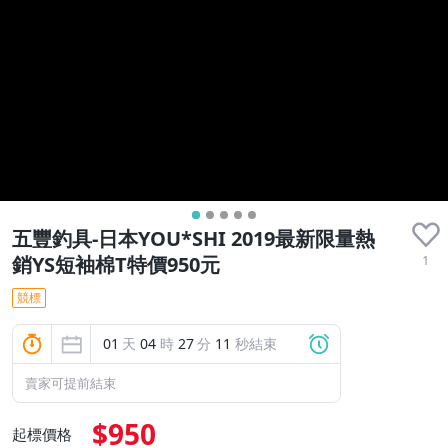
五豐釣具-日本YOU*SHI 2019最新限量熱
1
銷YS短袖棉T特價950元
競標
01
天
04
時
27
分
10
秒結束
賣家可提前結束
$950
起標價格