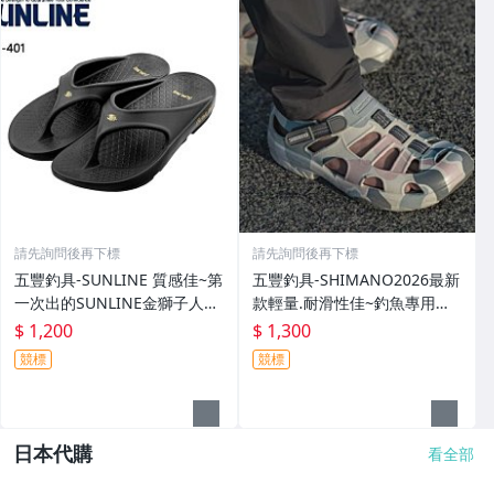
請先詢問後再下標
請先詢問後再下標
五豐釣具-SUNLINE 質感佳~第
五豐釣具-SHIMANO2026最新
一次出的SUNLINE金獅子人字
款輕量.耐滑性佳~釣魚專用布
夾腳拖鞋SUS-401特價1200元
希涼鞋 FS-091I特價1300元
$ 1,200
$ 1,300
競標
競標
日本代購
看全部