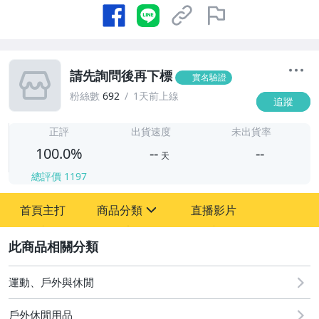
請先詢問後再下標
實名驗證
粉絲數
692
1天前上線
追蹤
-
-
正評
出貨速度
未出貨率
100.0%
--
--
天
總評價
1197
-
首頁主打
商品分類
直播影片
-
sign
運動、戶外與休閒
2
運動、戶外與休閒
戶外休閒用品