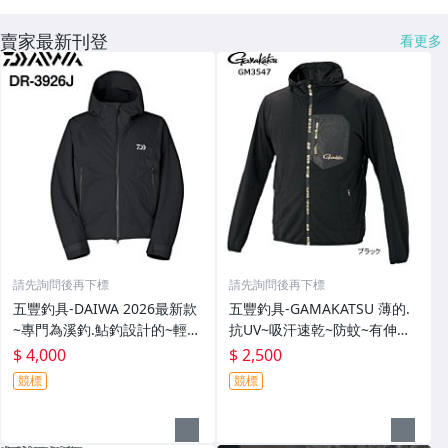
賣家最新刊登
看更多
請先詢問後再下標
請先詢問後再下標
五豐釣具-DAIWA 2026最新款
五豐釣具-GAMAKATSU 薄的.
~專門為溪釣.鮎釣設計的~輕
抗UV~吸汗速乾~防蚊~有伸縮
便.薄的短版防水雨衣DR-3926J
彈性付帽防曬外套 GM-3547
$ 4,000
$ 2,500
外套特價4000元
特價2000元
競標
競標