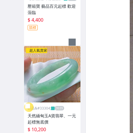
網
壓箱寶 藝品百元起標 歡迎
蒞臨
$ 4,400
競標
超人氣賣家
昕品&#33304;
天然緬甸玉A貨翡翠、一元
起標無底價
$ 10,200