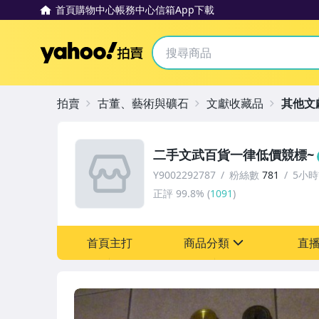
首頁
購物中心
帳務中心
信箱
App下載
Yahoo拍賣
拍賣
古董、藝術與礦石
文獻收藏品
其他文
二手文武百貨一律低價競標~
Y9002292787
粉絲數
781
5小
正評
99.8%
(
1091
)
首頁主打
商品分類
直
sign
古董、藝術與礦石
玩具、模型與公仔