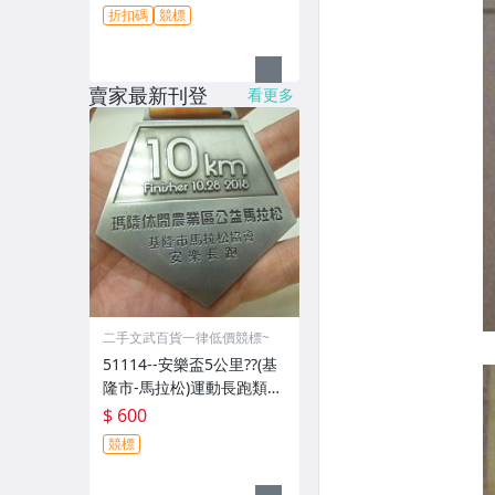
折扣碼
競標
賣家最新刊登
看更多
二手文武百貨一律低價競標~
51114--安樂盃5公里??(基
隆市-馬拉松)運動長跑類20
18年-精緻獎牌??紀念章??
$ 600
(金屬材質-郵寄免運費)
競標