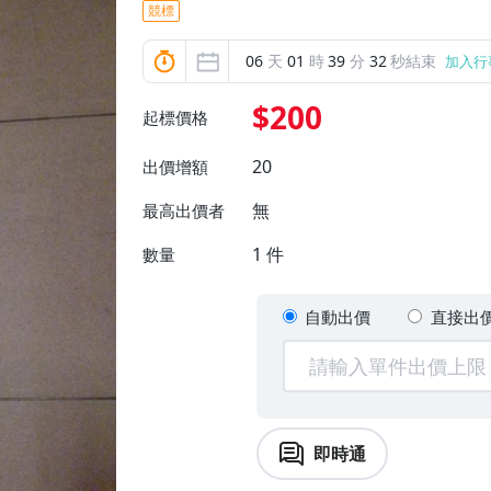
競標
06
天
01
時
39
分
30
秒結束
加入行
$200
起標價格
20
出價增額
無
最高出價者
1
件
數量
自動出價
直接出
即時通