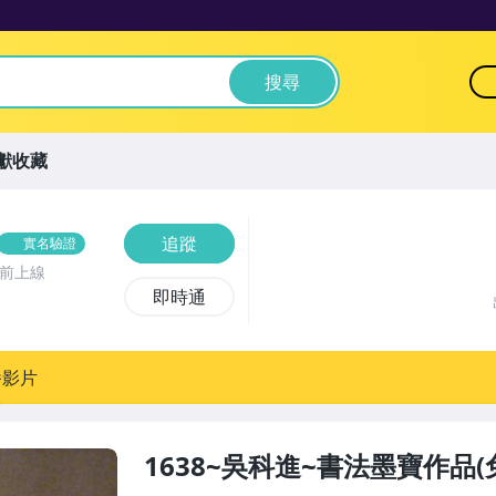
搜尋
獻收藏
追蹤
實名驗證
時前上線
即時通
播影片
1638~吳科進~書法墨寶作品(