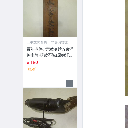
二手文武百貨一律低價競標~
百年老件??宗教令牌??東洋
神主牌-落款不識(原始汙
垢-郵寄免運費)罕見收藏
$ 180
品-60729
競標