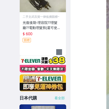
二手文武百貨一律低價競標~
光復後期-理容院??理髮
廳??電動理髮剪(還可使用-
郵寄免運費)收藏品~收藏用
$ 600
競標
日本代購
看全部