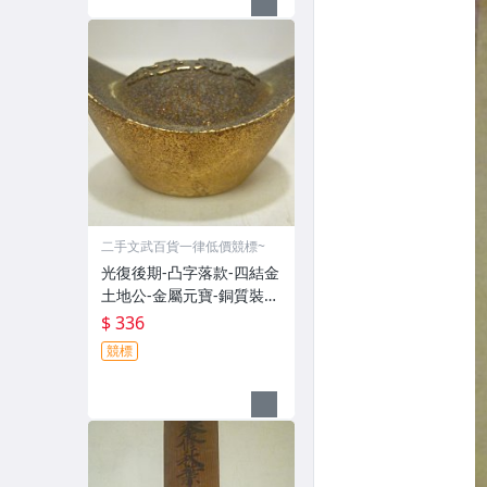
二手文武百貨一律低價競標~
光復後期-凸字落款-四結金
土地公-金屬元寶-銅質裝飾
品-宗教發財金??(郵寄免運
$ 336
費)罕見收藏品
競標