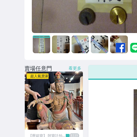
賣場任意門
看更多
超人氣賣家
【壓箱寶】 阿寶託拍