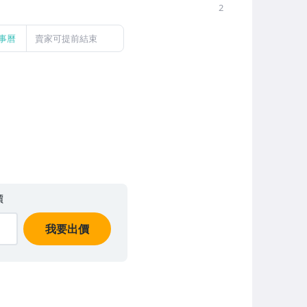
2
事曆
賣家可提前結束
價
我要出價