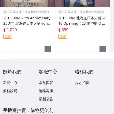
黑松美國職棒日本職棒球卡專賣店
黑松美國職棒日本職棒球卡專賣店
2015 BBM 25th Anniversary
2016 BBM 北海道日本火腿 20
25週年 北海道日本火腿Fighte
16 Opening #23 陽岱鋼 金箔
rs #187 大谷翔平 Great & Hi
印刷簽名卡 限量 1800 張
$ 1,029
$ 399
ghlight 1張 球卡
競標
競標
關於我們
客服中心
聯絡我們
新聞中心
常見問答
人才招募
服務說明
聯絡客服
最新公告
手機逛拍賣，購物更便利