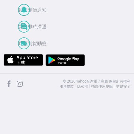
商品降價通知
買賣即時溝通
商品到貨動態
APP Store
Google Play
facebook
Instagram
©
2026
Yahoo台灣電子商務 保留所有權利
服務條款
隱私權
拍賣使用規範
交易安全