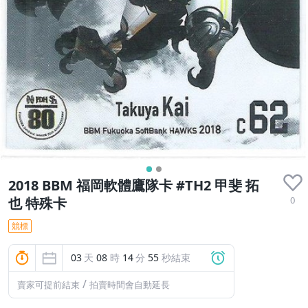
2018 BBM 福岡軟體鷹隊卡 #TH2 甲斐 拓
0
也 特殊卡
競標
03
天
08
時
14
分
54
秒結束
/
賣家可提前結束
拍賣時間會自動延長