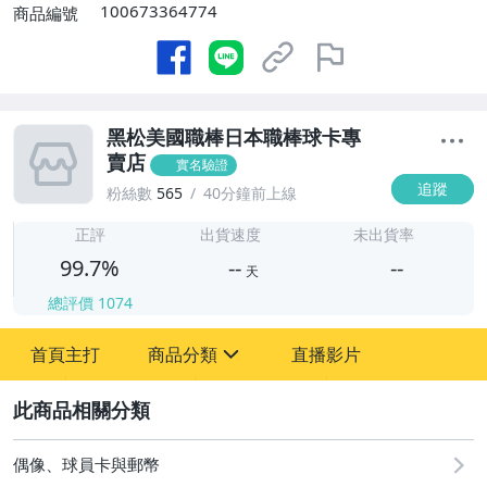
100673364774
商品編號
黑松美國職棒日本職棒球卡專
賣店
實名驗證
追蹤
粉絲數
565
40分鐘前上線
-
-
正評
出貨速度
未出貨率
99.7%
--
--
天
總評價
1074
-
首頁主打
商品分類
直播影片
-
sign
成人專區
2
玩具、模型與公仔
偶像、球員卡與郵幣