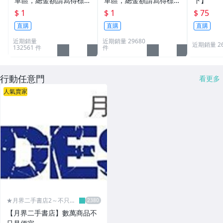
單區，總金額請寫得標商
單區，總金額請寫得標商
下】
品金額，運費請寫棄標商
品金額，運費請寫棄標商
$ 1
$ 1
$ 75
品原設定之運費
品原設定之運費
直購
直購
直購
近期銷量
近期銷量 29680
近期銷量 2
132561 件
件
行動任意門
看更多
人氣賣家
★月界二手書店2～不只是
便宜...★
【月界二手書店】數萬商品不