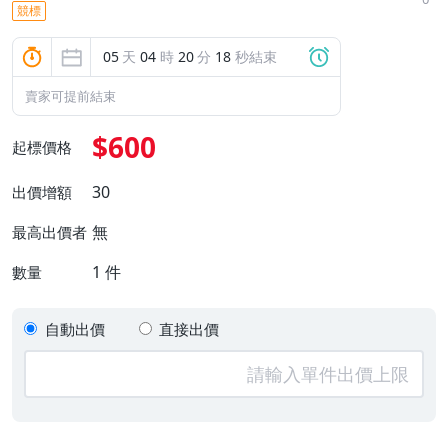
競標
05
天
04
時
20
分
17
秒結束
賣家可提前結束
$600
起標價格
30
出價增額
無
最高出價者
1
件
數量
自動出價
直接出價