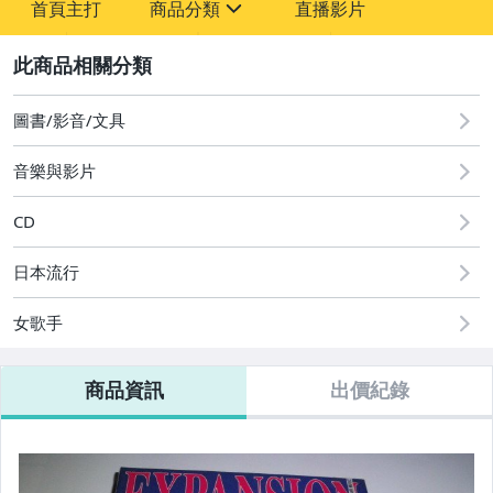
首頁主打
商品分類
直播影片
-
sign
圖書/影音/文具
2
圖書/影音/文具
音樂與影片
CD
日本流行
女歌手
商品資訊
出價紀錄