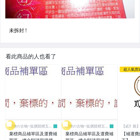
看此商品的人也看了
超人氣賣
阿輝の古物~低價競標五六
阿輝の古物~低價競標五六
【貳扌殿】
日結標
日結標
我
棄標商品補單區及運費補
棄標商品補單區及運費補
【補運費