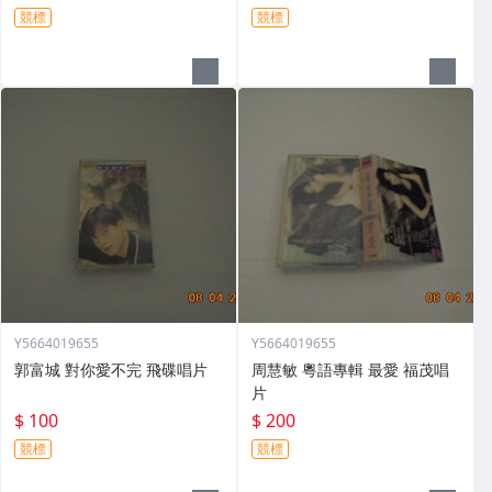
競標
競標
Y5664019655
Y5664019655
郭富城 對你愛不完 飛碟唱片
周慧敏 粵語專輯 最愛 福茂唱
片
$ 100
$ 200
競標
競標