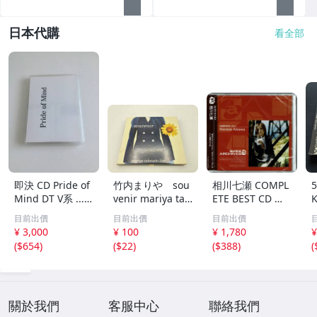
日本代購
看全部
即決 CD Pride of
竹内まりや sou
相川七瀬 COMPL
Mind DT V系 ......
venir mariya tak
ETE BEST CD コ
プライド・オブ・
euchi live
ンプリートベスト
目前出價
目前出價
目前出價
マインド プライ
¥ 3,000
¥ 100
¥ 1,780
¥
ドオブマインド
(
$654
)
(
$22
)
(
$388
)
(
...VV...
關於我們
客服中心
聯絡我們