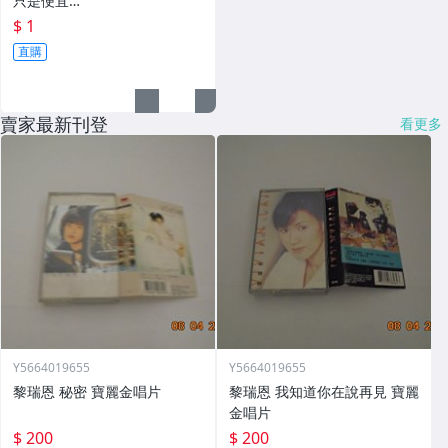
只是便宜…
$ 1
直購
賣家最新刊登
看更多
Y5664019655
Y5664019655
黎瑞恩 秘密 寶麗金唱片
黎瑞恩 我知道你在說再見 寶麗
金唱片
$ 200
$ 200