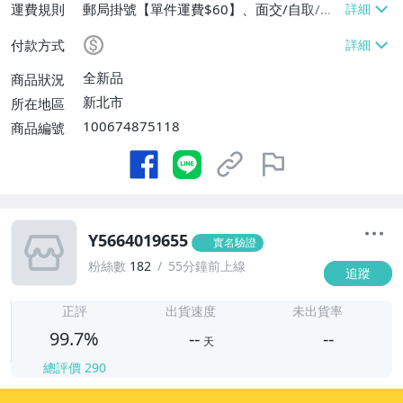
運費規則
郵局掛號【單件運費$60】、面交/自取/不
寄送【免運費】
付款方式
全新品
商品狀況
新北市
所在地區
100674875118
商品編號
Y5664019655
實名驗證
粉絲數
182
55分鐘前上線
追蹤
-
-
正評
出貨速度
未出貨率
99.7%
--
--
天
總評價
290
-