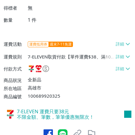
無
得標者
1
件
數量
運費活動
運費抵用券
週末7-11免運
運費規則
7-ELEVEN取貨付款【單件運費$38、滿100
件或消費滿$1000000免運費】、7-ELEVEN
付款方式
取貨不付款【單件運費$38】、萊爾富取貨
付款【單件運費$60、滿50件或消費滿$30
全新品
商品狀況
0000免運費】、郵局掛號【單件運費$50、
高雄市
所在地區
滿30件或消費滿$30000免運費】
100689920325
商品編號
7-ELEVEN 運費只要
38
元
不限金額、筆數，筆筆優惠無限次！