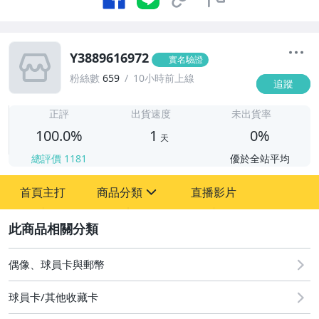
Y3889616972
實名驗證
粉絲數
659
10小時前上線
追蹤
1
正評
出貨速度
未出貨率
100.0%
1
0%
天
總評價
1181
優於全站平均
首頁主打
商品分類
直播影片
sign
2
偶像、球員卡與郵幣
偶像、球員卡與郵幣
球員卡/其他收藏卡