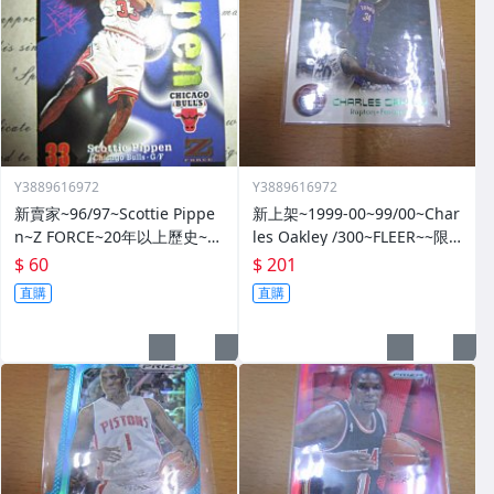
Y3889616972
Y3889616972
新賣家~96/97~Scottie Pippe
新上架~1999-00~99/00~Char
n~Z FORCE~20年以上歷史~無
les Oakley /300~FLEER~~限
限量~
量/300~1060114-1
$ 60
$ 201
直購
直購