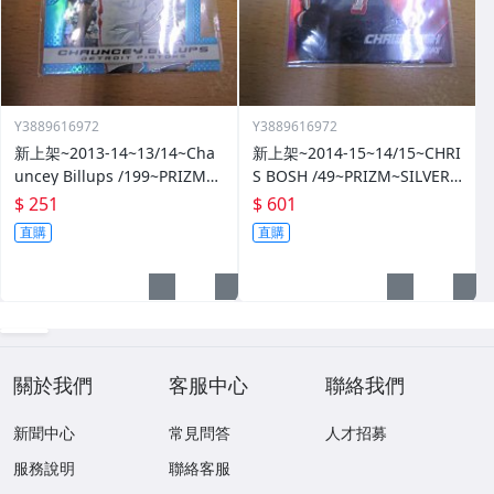
Y3889616972
Y3889616972
新上架~2013-14~13/14~Cha
新上架~2014-15~14/15~CHRI
uncey Billups /199~PRIZM~S
S BOSH /49~PRIZM~SILVER~
ILVER~藍亮~限量/199~10601
紅亮~低限量/49~1060114-1
$ 251
$ 601
14-1
直購
直購
關於我們
客服中心
聯絡我們
新聞中心
常見問答
人才招募
服務說明
聯絡客服