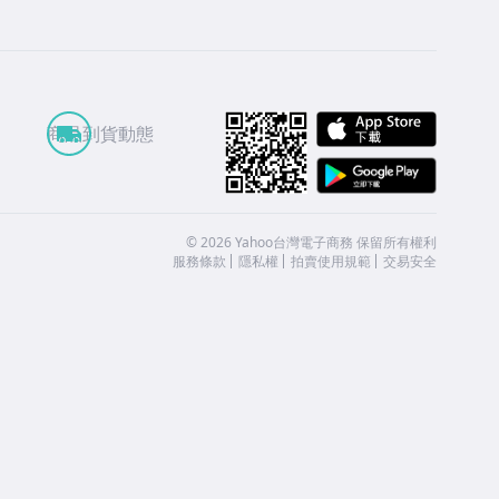
APP St
商品到貨動態
Google
©
2026
Yahoo台灣電子商務 保留所有權利
服務條款
隱私權
拍賣使用規範
交易安全