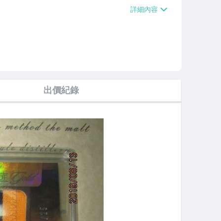
【單件運費$38】、萊爾富取貨付款【單件
0000免運費】、郵局掛號【單件運費$5
運費】
出價紀錄