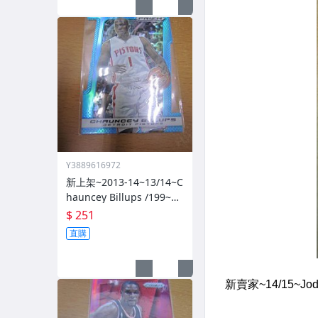
Y3889616972
新上架~2013-14~13/14~C
hauncey Billups /199~PR
IZM~SILVER~藍亮~限量/1
$ 251
99~1060114-1
直購