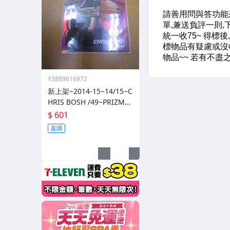
Y3889616972
新上架~2014-15~14/15~C
HRIS BOSH /49~PRIZM~S
ILVER~紅亮~低限量/49~1
$ 601
060114-1
直購