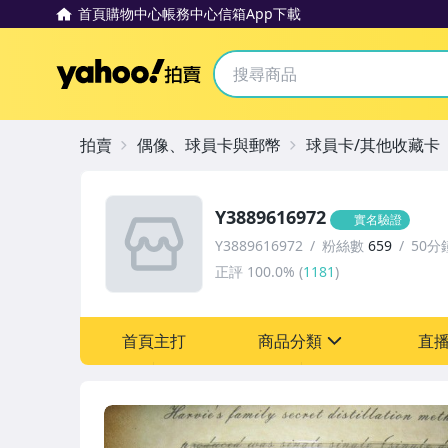
首頁
購物中心
帳務中心
信箱
App下載
Yahoo拍賣
拍賣
偶像、球員卡與郵幣
球員卡/其他收藏卡
Y3889616972
實名驗證
Y3889616972
粉絲數
659
50分
正評
100.0%
(
1181
)
首頁主打
商品分類
直
sign
偶像、球員卡與郵幣