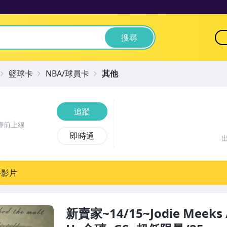
搜尋
籃球卡
NBA/球員卡
其他
追蹤
鐘前上線
即時通
播影片
新賣家~14/15~Jodie Meeks