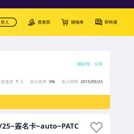
登入
賣東西
購物車
即時通
關於我
分享
出貨速度
1
天
未出貨率
0%
加入時間
2015/05/23
 /25~簽名卡~auto~PATC