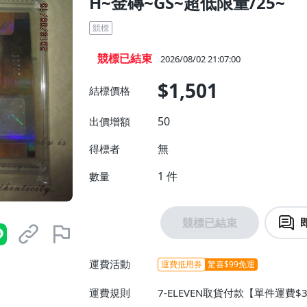
H~金磚~GS~超低限量/25~
競標
競標已結束
2026/08/02 21:07:00
$1,501
結標價格
50
出價增額
無
得標者
1
件
數量
競標已結束
運費活動
運費抵用券
驚喜$99免運
運費規則
7-ELEVEN取貨付款【單件運費$