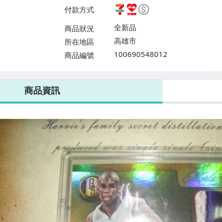
費】、7-ELEVEN取貨不付款
付款方式
運費$60、滿50件或消費滿$30
0、滿30件或消費滿$30000免
全新品
商品狀況
高雄市
所在地區
100690548012
商品編號
7-ELEVEN 運費只要
38
元
不限金額、筆數，筆筆優惠無限次！
商品資訊