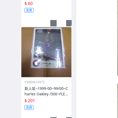
歷史~無限量~
$ 60
直購
Y3889616972
新上架~1999-00~99/00~C
harles Oakley /300~FLEE
R~~限量/300~1060114-1
$ 201
直購