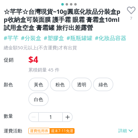
☆芊芊☆台灣現貨~10g圓底化妝品分裝盒p
7
p收納盒可裝面膜 護手霜 眼霜 膏霜盒10ml
試用盒空盒 膏霜罐 旅行出差露營
#
芊芊
#
分裝盒
#
塑膠盒
#
瓶瓶罐罐
#
化妝品容器
總金額50元以上(不含運費)才有出貨
$4
促銷
累積銷量
45
件
顏色
黃色
粉色
透明
綠色
白色
數量
運費活動
運費抵用券
週末7-11免運