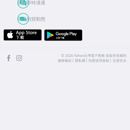
買賣即時溝通
商品到貨動態
APP Store
Google Play
facebook
Instagram
©
2026
Yahoo台灣電子商務 保留所有權利
服務條款
隱私權
拍賣使用規範
交易安全