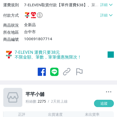
運費規則
7-ELEVEN取貨付款【單件運費$38】、萊爾
富取貨付款【單件運費$60】、面交/自取/
付款方式
不寄送【免運費】、郵局掛號【單件運費$8
4】
全新品
商品狀況
台中市
所在地區
100691807714
商品編號
7-ELEVEN 運費只要
38
元
不限金額、筆數，筆筆優惠無限次！
芊芊小舖
粉絲數
2275
2天前上線
追蹤
1
正評
出貨速度
未出貨率