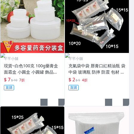
芊芊小舖
芊芊小舖
現貨~白色100克 100g藥膏盒
充氣袋中袋 唇膏口紅精油瓶 袋
面霜盒 小圓盒 小圓罐 飾品盒
中袋 玻璃瓶 防摔 防震 包材 包
保養品分裝盒 保養品分裝罐 旅
裝 氣泡袋 包裝袋 防撞袋 香水
$ 7
$ 2
7折
4折
$ 10
$ 5
行收納瓶 乳霜盒面膜瓶
緩衝袋 充氣袋
直購
直購