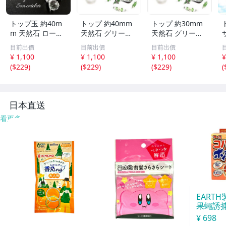
トップ玉 約40m
トップ 約40mm
トップ 約30mm
m 天然石 ローズ
天然石 グリーン
天然石 グリーン
ジュエリー Tears
アベンチュリン T
アベンチュリン T
目前出價
目前出價
目前出價
サンキャッチャー
inker Bell 妖精の
inker Bell 妖精の
¥ 1,100
¥ 1,100
¥ 1,100
¥
パワーストーン
サンキャッチャー
サンキャッチャー
(
$229
)
(
$229
)
(
$229
)
(
アクセサリー イ
パワーストーン
パワーストーン
ンテリア SN1-19
アクセサリー イ
アクセサリー イ
-6
ンテリア SN1-13
ンテリア SN1-13
S
-3
-2
日本直送
看更多
EART
果蠅誘捕
¥ 698