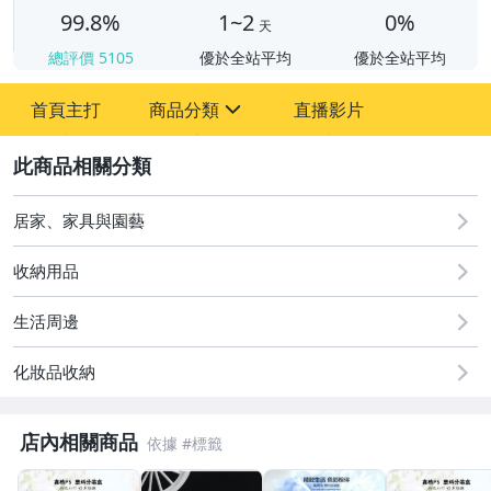
99.8%
1~2
0%
天
總評價
5105
優於全站平均
優於全站平均
首頁主打
商品分類
直播影片
sign
2
圖書/影音/文具
居家、家具與園藝
古董、藝術與礦石
收納用品
美容保養與彩妝
生活周邊
相機、攝影與周邊
化妝品收納
運動、戶外與休閒
店內相關商品
嬰幼兒與孕婦
寵物用品與水族