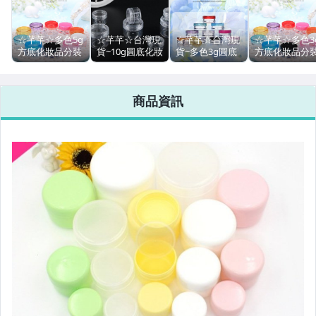
汽機車精品百貨
☆芊芊☆多色5g
☆芊芊☆台灣現
☆芊芊☆台灣現
☆芊芊☆多色3
方底化妝品分裝
貨~10g圓底化妝
貨~多色3g圓底
方底化妝品分
居家、家具與園藝
盒100組$285收
品分裝盒 收納盒
化妝品分裝盒
盒100個$190 
納盒 可裝面膜
可裝面膜 護手霜
PS材質 可裝面
納盒可裝面膜 
玩具、模型與公仔
護手霜 眼霜 粉
眼霜 膏霜盒
膜 護手霜 眼霜
手霜 眼霜 粉末
商品資訊
末 膏霜盒5ml方
10ml試用盒空盒
粉末 膏霜盒3ml
膏霜盒3ml方盒
盒 (B002-5)
膏霜罐
圓盒 膏霜罐
(B002-3)
女裝與服飾配件
手錶與飾品配件
女包精品與女鞋