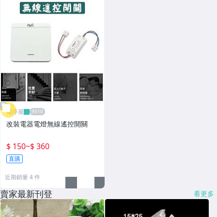
雁渟屋
改裝電器電燈無線遙控開關
$ 150
~
$ 360
直購
近期銷量 4 件
賣家最新刊登
看更多