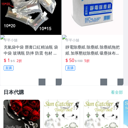
芊芊小舖
芊芊小舖
充氣袋中袋 唇膏口紅精油瓶 袋
靜電除塵紙 除塵紙 除塵紙拖把
中袋 玻璃瓶 防摔 防震 包材 包
紙 加厚壓紋除塵紙 吸塵抹布
裝 氣泡袋 包裝袋 防撞袋 玻璃
一次性粘塵紙 地板粘塵紙 吸塵
$ 1
$ 50
2折
5折
$ 5
$ 100
罐 香水 緩衝袋 充氣袋
紙 除塵紙
直購
直購
日本代購
看全部