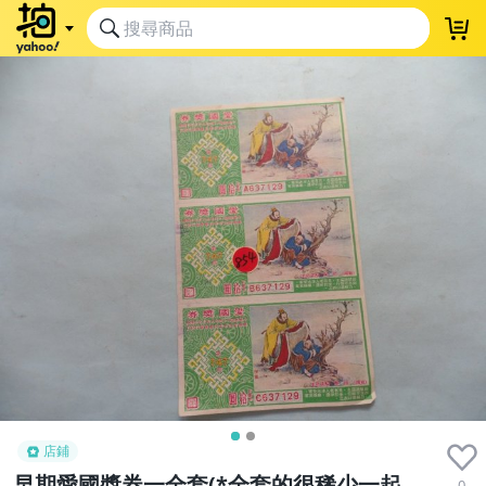
店鋪
早期愛國獎券一全套(*全套的很稀少一起
0