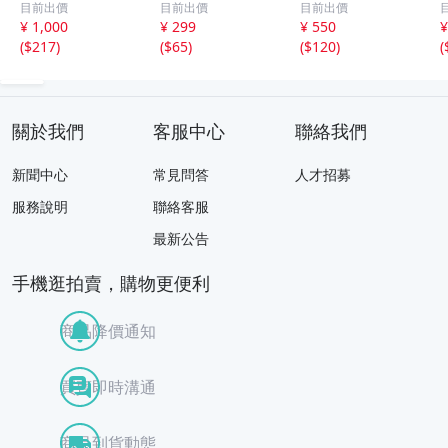
目前出價
目前出價
目前出價
風 犬 フラワー イ
集 SSS グラビア
真 / 文化 / 観光 /
¥ 1,000
¥ 299
¥ 550
¥
ンテリア
切り抜き まとめ
旅行 / はがき / 現
(
$217
)
(
$65
)
(
$120
)
(
て発送承ります。
状品
關於我們
客服中心
聯絡我們
新聞中心
常見問答
人才招募
服務說明
聯絡客服
最新公告
手機逛拍賣，購物更便利
商品降價通知
買賣即時溝通
商品到貨動態