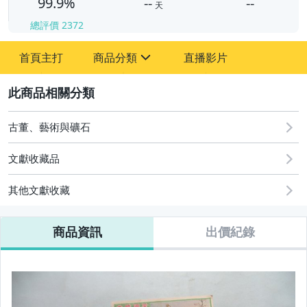
99.9%
--
--
天
總評價
2372
-
首頁主打
商品分類
直播影片
-
sign
其它
2
古董、藝術與礦石
文獻收藏品
其他文獻收藏
商品資訊
出價紀錄