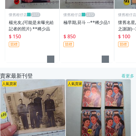
懷舊柑仔店
懷舊柑仔店
懷舊柑仔
楊光友,(可能是未曝光給
極早期,菸斗 --**稀少品1
懷舊名星,
記者的照片) **稀少品
之謝謝)--
$ 150
$ 850
$ 100
競標
競標
競標
賣家最新刊登
看更多
人氣賣家
人氣賣家