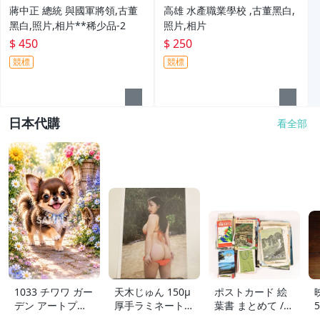
蔣中正 總統 與國軍將領,古董
高雄 水產職業學校 ,古董黑白,
黑白,照片,相片**稀少品-2
照片,相片
$ 450
$ 250
競標
競標
日本代購
看全部
1033 チワワ ガー
天木じゅん 150μ
ポストカード 絵
デン アートプリ
厚手ラミネート加
葉書 まとめて /
ント 2L判 水彩画
工 6ページ 写真
大量 / アジア / 写