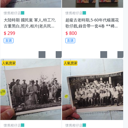
懷舊柑仔店
懷舊柑仔店
大陸時期 國民黨 軍人,特工??,
超級古老時期,5-60年代楊麗花
古董黑白,照片,相片(老兵民國3
歌仔戲,錄音帶一套4卷 **稀少
8年從大陸帶來台灣的) **稀少
品
$ 299
$ 800
品6
直購
直購
人氣賣家
人氣賣家
懷舊柑仔店
懷舊柑仔店