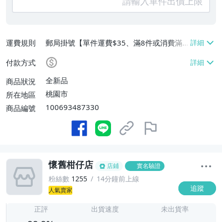
運費規則
郵局掛號【單件運費$35、滿8件或消費滿
$3500免運費】
付款方式
全新品
商品狀況
桃園市
所在地區
100693487330
商品編號
懷舊柑仔店
店鋪
實名驗證
粉絲數
1255
14分鐘前上線
追蹤
人氣賣家
-
-
正評
出貨速度
未出貨率