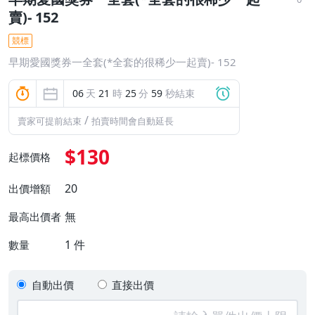
賣)- 152
競標
早期愛國獎券一全套(*全套的很稀少一起賣)- 152
06
天
21
時
25
分
58
秒結束
/
賣家可提前結束
拍賣時間會自動延長
$130
起標價格
20
出價增額
無
最高出價者
1
件
數量
自動出價
直接出價