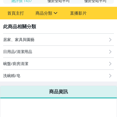
總評價
1437
優於全站平均
優於全站平均
首頁主打
商品分類
直播影片
sign
2
嬰幼兒與孕婦
圖書/影音/文具
居家、家具與園藝
汽機車精品百貨
日用品/清潔用品
居家、家具與園藝
碗盤/廚房清潔
玩具、模型與公仔
洗碗精/皂
男性精品與服飾
商品資訊
美容保養與彩妝
女包精品與女鞋
電腦、平板與周邊