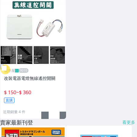
雁渟屋
改裝電器電燈無線遙控開關
$ 150
~
$ 360
直購
近期銷量 4 件
賣家最新刊登
看更多