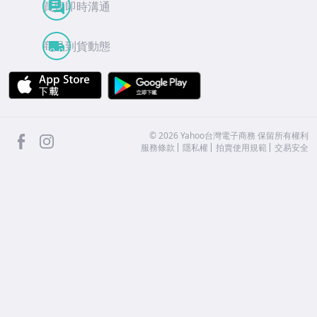
買賣即時溝通
商品到貨動態
APP Store
Google Play
facebook
Instagram
©
2026
Yahoo台灣電子商務 保留所有權利
服務條款
隱私權
拍賣使用規範
交易安全