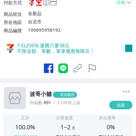
付款方式
取貨付款【單件運費$60、消費滿$2888免
運費】、宅配/貨運【單件運費$100】
全新品
商品狀況
台北市
所在地區
100695958192
商品編號
7-ELEVEN 運費只要
38
元
不限金額、筆數，筆筆優惠無限次！
波哥小舖
實名驗證
粉絲數
891
3小時前上線
追蹤
1
正評
出貨速度
未出貨率
100.0%
1~2
0%
天