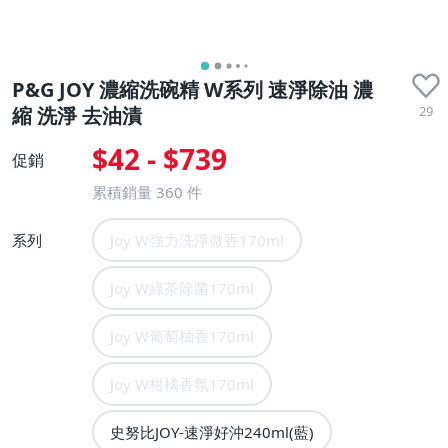
P&G JOY 濃縮洗碗精 W系列 速淨除油 濃
29
縮 洗淨 去油漬
$42 - $739
促銷
累積銷量
360
件
系列
Joy W強力洗淨微香170ml
Joy W綠茶除菌170ml
Joy W葡萄柚香170ml
Joy W柑橘香氛170ml
史努比JOY-速淨好沖240ml(藍)