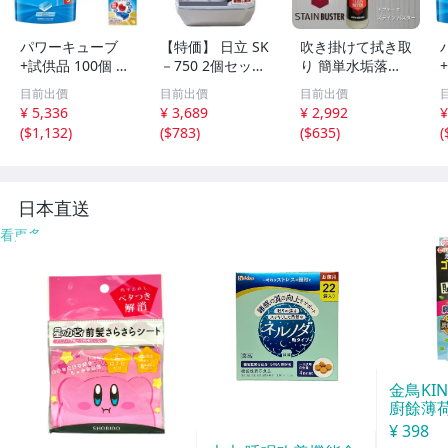
パワーキューブ
【特価】 日立 SK
吹き掛けて拭き取
+試供品 100個 ×3
－750 2個セット
り 簡単水垢落し
袋 食洗機洗剤 フ
750ｍｌ 洗濯槽ク
オプティモ ステ
目前出價
目前出價
目前出價
ィニッシュ タブ
リーナー
インバスター 500
¥ 5,336
¥ 3,689
¥ 2,992
¥
レット パワーキ
ml Optimo Stain
(
$1,132
)
(
$783
)
(
$635
)
(
ューブ 100個 ×3
Buster
(300回分)
日本直送
看更多
金鳥KI
廚餘薄
30天分
¥ 398