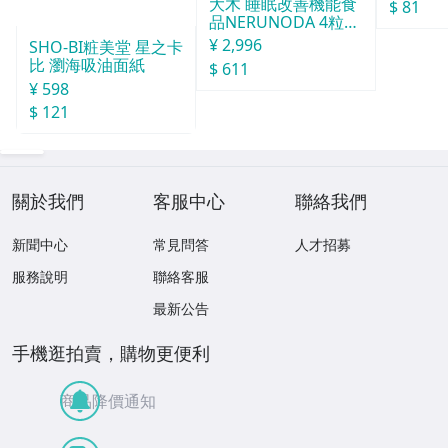
大木 睡眠改善機能食
$ 81
品NERUNODA 4粒22
袋
¥ 2,996
SHO-BI粧美堂 星之卡
比 瀏海吸油面紙
$ 611
¥ 598
$ 121
關於我們
客服中心
聯絡我們
新聞中心
常見問答
人才招募
服務說明
聯絡客服
最新公告
手機逛拍賣，購物更便利
商品降價通知