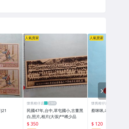
人氣賣家
人氣賣家
NEXT
懷舊柑仔店
懷舊柑仔店
)21
民國47年,台中,草屯國小,古董黑
蔡咪咪,老明星卡-
白,照片,相片(大張)**稀少品
$ 350
$ 120