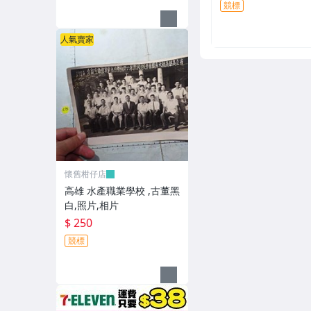
競標
人氣賣家
懷舊柑仔店
高雄 水產職業學校 ,古董黑
白,照片,相片
$ 250
競標