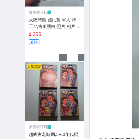
懷舊柑仔店
大陸時期 國民黨 軍人,特
工??,古董黑白,照片,相片
(老兵民國38年從大陸帶來
$ 299
台灣的) **稀少品6
直購
人氣賣家
懷舊柑仔店
超級古老時期,5-60年代楊