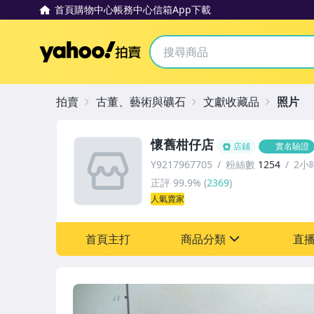
首頁
購物中心
帳務中心
信箱
App下載
Yahoo拍賣
拍賣
古董、藝術與礦石
文獻收藏品
照片
懷舊柑仔店
店鋪
實名驗證
Y9217967705
粉絲數
1254
2小
正評
99.9%
(
2369
)
人氣賣家
首頁主打
商品分類
直
sign
其它