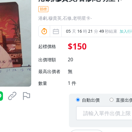
競標
港劇,穆貴英,石修,老明星卡-
05
天
16
時
21
分
48
秒結束
加入行
$150
起標價格
20
出價增額
無
最高出價者
1
件
數量
自動出價
直接出