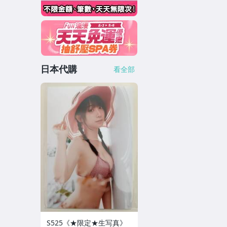
日本代購
看全部
S525《★限定★生写真》