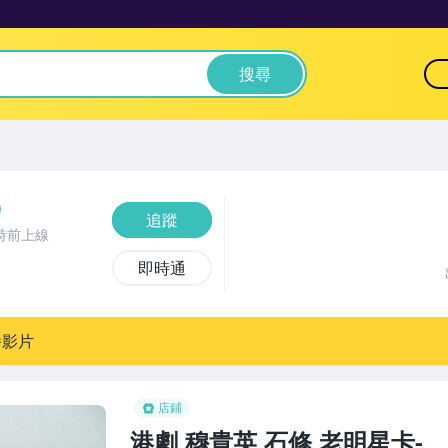
搜尋
追蹤
時前上線
即時通
播影片
店鋪
港劇,穆貴英,石修,老明星卡-