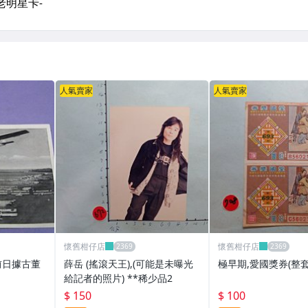
人氣賣家
人氣賣家
懷舊柑仔店
懷舊柑仔店
前日據古董
薛岳 (搖滾天王),(可能是未曝光
極早期,愛國獎券(整套
給記者的照片) **稀少品2
$ 150
$ 100