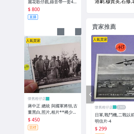
麗花歌仔戲,錄音帶一套4卷
**稀少品
$ 800
直購
賣家推薦
人氣賣家
人氣賣家
PREV
懷舊柑仔店
蔣中正 總統 與國軍將領,古
懷舊柑仔店
董黑白,照片,相片**稀少
日軍,戰鬥機,二戰以
品-2
$ 450
明信片-4
競標
$ 299