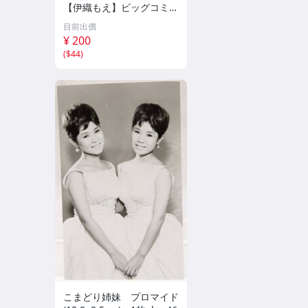
【伊織もえ】ビッグコミッ
クスピリッツ 2026年8月3
目前出價
日号 ★セブンネット限定
¥ 200
特典★ ☆送料一律☆
(
$44
)
こまどり姉妹 プロマイド