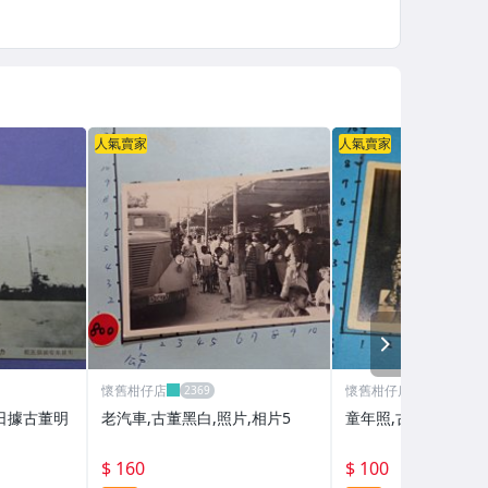
人氣賣家
人氣賣家
NEXT
懷舊柑仔店
懷舊柑仔店
 日據古董明
老汽車,古董黑白,照片,相片5
童年照,古董,黑白老
$ 160
$ 100