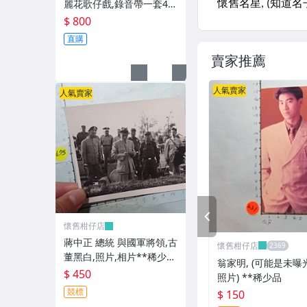
麗花歌仔戲,錄音帶一套4卷
**稀少品
$ 800
直購
賣家推薦
人氣賣家
人氣賣家
PREV
懷舊柑仔店
蔣中正 總統 與國軍將領,古
懷舊柑仔店
董黑白,照片,相片**稀少
翁家明, (可能是未
品-2
$ 450
照片) **稀少品
競標
$ 150