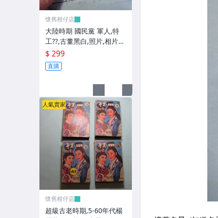
懷舊柑仔店
大陸時期 國民黨 軍人,特
工??,古董黑白,照片,相片
(老兵民國38年從大陸帶來
$ 299
台灣的) **稀少品6
直購
人氣賣家
懷舊柑仔店
超級古老時期,5-60年代楊