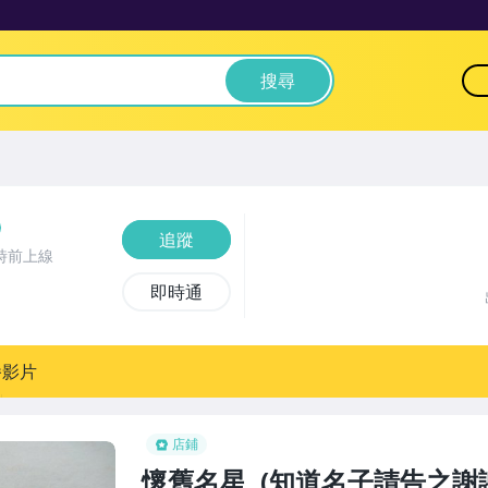
搜尋
追蹤
時前上線
即時通
播影片
店鋪
懷舊名星, (知道名子請告之謝謝