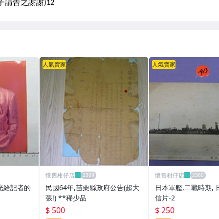
人氣賣家
人氣賣家
懷舊柑仔店
懷舊柑仔店
曝光給記者的
民國64年,苗栗縣政府公告(超大
日本軍艦,二戰時期,
張!) **稀少品
信片-2
$ 500
$ 250