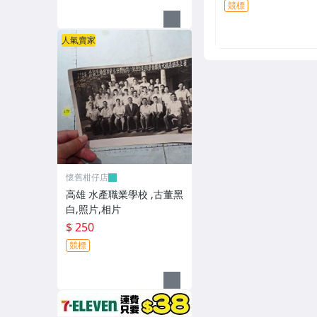
競標
人氣賣家
懷舊柑仔店
高雄 水產職業學校 ,古董黑
白,照片,相片
$ 250
競標