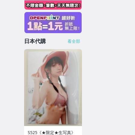
日本代購
看全部
S525《★限定★生写真》