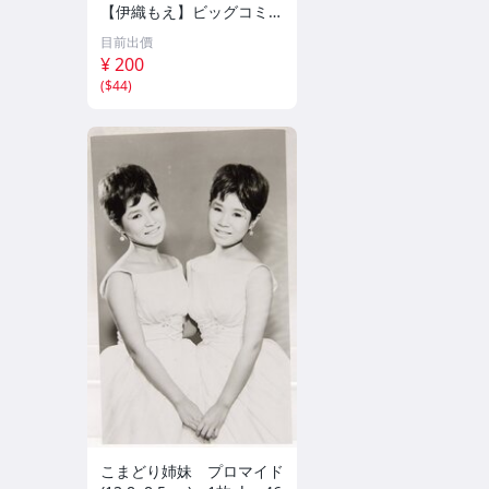
【伊織もえ】ビッグコミッ
クスピリッツ 2026年8月3
目前出價
日号 ★セブンネット限定
¥ 200
特典★ ☆送料一律☆
(
$44
)
こまどり姉妹 プロマイド