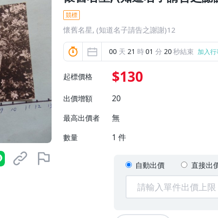
競標
懷舊名星, (知道名子請告之謝謝)12
00
天
21
時
01
分
19
秒結束
加入行
$130
起標價格
20
出價增額
無
最高出價者
1
件
數量
自動出價
直接出