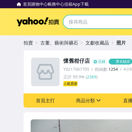
首頁
購物中心
帳務中心
信箱
App下載
Yahoo拍賣
拍賣
古董、藝術與礦石
文獻收藏品
照片
懷舊柑仔店
店鋪
實名驗證
Y9217967705
粉絲數
1254
4小
正評
99.9%
(
2369
)
人氣賣家
首頁主打
商品分類
直
sign
其它