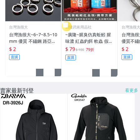
台灣漁很大
廣隆武術用品社
台灣漁很
台灣漁很大~6~7~8.5~10
~廣隆~腥臭仿真蚯蚓 腥
台灣漁很
mm 優質 不鏽鋼 路亞環
味濃 紅蟲釣餌 軟蟲 假蚯
優質不鏽
S型開口 扁平 打扁 打平
蚓 海魚餌 紅蟲 路亞餌
平 打扁 打平 路
$ 2
$ 79
$ 2
79折
$ 100
路亞 雙環 雙圈 強力
假餌 誘餌 仿生餌 擬餌
雙環 路亞環
直購
直購
直購
路亞軟餌
路亞環
賣家最新刊登
看更多