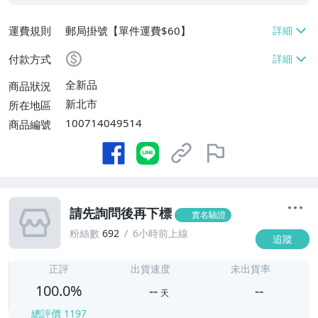
運費規則
郵局掛號【單件運費$60】
付款方式
全新品
商品狀況
新北市
所在地區
100714049514
商品編號
請先詢問後再下標
實名驗證
粉絲數
692
6小時前上線
追蹤
-
-
正評
出貨速度
未出貨率
100.0%
--
--
天
總評價
1197