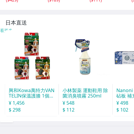
製造 #3
日本直送
看更多
興和Kowa萬特力VAN
小林製薬 運動鞋用 除
Nanon
TELIN保溫護膝 1個入
菌消臭噴霧 250ml
砧板 補
L
¥ 1,456
¥ 548
¥ 498
$ 298
$ 112
$ 102