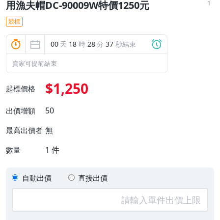
1
用漁夫帽DC-90009W特價1250元
競標
00
天
18
時
28
分
36
秒結束
賣家可提前結束
$1,250
起標價格
50
出價增額
無
最高出價者
1
件
數量
自動出價
直接出價