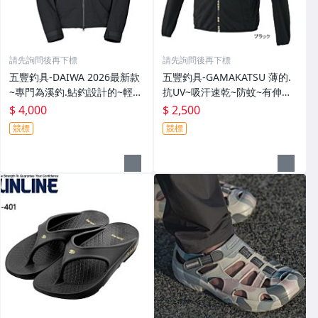
請先詢問後再下標
請先詢問後再下標
五豐釣具-DAIWA 2026最新款
五豐釣具-GAMAKATSU 薄的.
~專門為溪釣.鮎釣設計的~輕
抗UV~吸汗速乾~防蚊~有伸縮
便.薄的短版防水雨衣DR-3926J
彈性付帽防曬外套 GM-3547
$ 4,000
$ 2,500
外套特價4000元
特價2000元
競標
競標