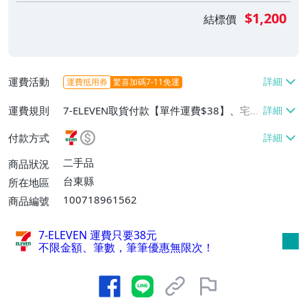
$1,200
結標價
運費活動
運費抵用券
驚喜加碼7-11免運
運費規則
7-ELEVEN取貨付款【單件運費$38】、宅
配/貨運【單件運費$120】、郵局掛號【單
付款方式
件運費$80】
二手品
商品狀況
台東縣
所在地區
100718961562
商品編號
7-ELEVEN 運費只要
38
元
不限金額、筆數，筆筆優惠無限次！