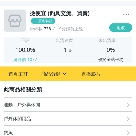
撿便宜 (釣具交流、買賣)
實名驗證
追蹤
粉絲數
738
19分鐘前上線
1
正評
出貨速度
未出貨率
100.0%
1
0%
天
總評價
1077
優於全站平均
首頁主打
商品分類
直播影片
sign
2
圖書/影音/文具
居家、家具與園藝
運動、戶外與休閒
手錶與飾品配件
戶外休閒用品
家電與影音視聽
釣魚