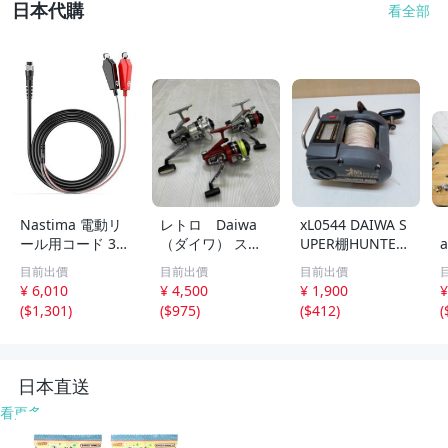
日本代購
看全部
Nastima 電動リ
レトロ Daiwa
xL0544 DAIWA S
ール用コード 300
（ダイワ） スピ
UPER棚HUNTER
cm シマノ/ダイ
ニングリール 3
GS-50 電動リ
目前出價
目前出價
目前出價
ワ対応 For Shim
点 ST-950 /
ール ジャック 08
¥ 6,010
¥ 4,500
¥ 1,900
¥
ano 18 Force Ma
ST-900P / ST-
10
(
$1,301
)
(
$975
)
(
$412
)
(
ster 6..
2 / ヴィンテー
ジ
(
日本直送
看更多