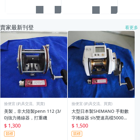
賣家最新刊登
看更多
撿便宜 (釣具交流、買賣)
撿便宜 (釣具交流、買賣)
美製，非大陸製penn 112 (3/
大型日本製SHIMANO 手動數
0)強力捲線器，打重磯
字捲線器 sls雙速高檔5000型
(鋼製齒輪+推式煞車+雙速)
$ 1,300
$ 1,500
競標
競標