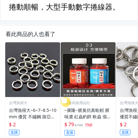
看此商品的人也看了
台灣漁很大
廣隆武術用品社
台灣漁很
台灣漁很大~6~7~8.5~10
~廣隆~腥臭仿真蚯蚓 腥
台灣漁很
mm 優質 不鏽鋼 路亞環
味濃 紅蟲釣餌 軟蟲 假蚯
優質不鏽
S型開口 扁平 打扁 打平
蚓 海魚餌 紅蟲 路亞餌
平 打扁 打平 路
$ 2
$ 79
$ 2
79折
$ 100
路亞 雙環 雙圈 強力
假餌 誘餌 仿生餌 擬餌
雙環 路亞環
直購
直購
直購
路亞軟餌
路亞環