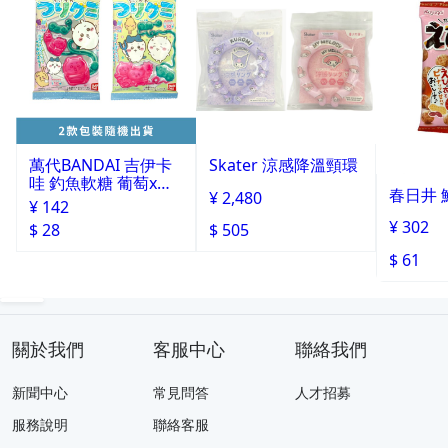
萬代BANDAI 吉伊卡
Skater 涼感降溫頸環
哇 釣魚軟糖 葡萄x蘇
春日井 
¥ 2,480
打 14g
¥ 142
¥ 302
$ 28
$ 505
$ 61
關於我們
客服中心
聯絡我們
新聞中心
常見問答
人才招募
服務說明
聯絡客服