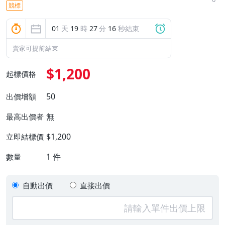
競標
01
天
19
時
27
分
15
秒結束
賣家可提前結束
$1,200
起標價格
50
出價增額
無
最高出價者
$1,200
立即結標價
1
件
數量
自動出價
直接出價