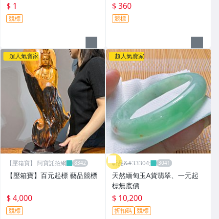
$ 1
$ 360
競標
競標
超人氣賣家
超人氣賣家
【壓箱寶】 阿寶託拍網
昕品&#33304;
【壓箱寶】百元起標 藝品競標
天然緬甸玉A貨翡翠、一元起
標無底價
$ 4,000
$ 10,200
競標
折扣碼
競標