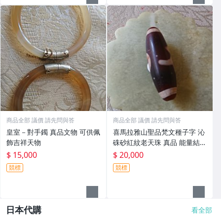
商品全部 議價 請先問與答
商品全部 議價 請先問與答
皇室－對手鐲 真品文物 可供佩
喜馬拉雅山聖品梵文種子字 沁
飾吉祥天物
硃砂紅紋老天珠 真品 能量結晶
大 磁場大
$ 15,000
$ 20,000
競標
競標
日本代購
看全部