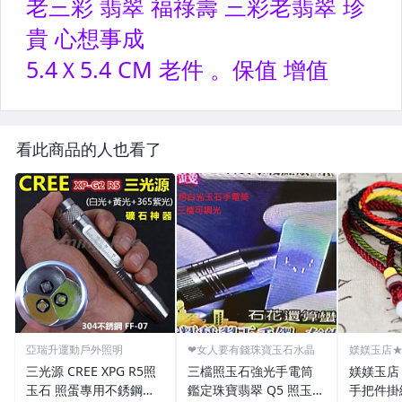
看此商品的人也看了
亞瑞升運動戶外照明
❤女人要有錢珠寶玉石水晶
媄媄玉店★
繩子
三光源 CREE XPG R5照
三檔照玉石強光手電筒
媄媄玉店 
玉石 照蛋專用不銹鋼手
鑑定珠寶翡翠 Q5 照玉燈
手把件掛