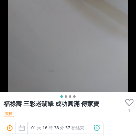
福祿壽 三彩老翡翠 成功圓滿 傳家寶
1
競標
01
天
16
時
38
分
36
秒結束