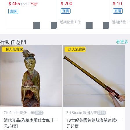
電筒 黃光 白光 紫光UV3
玉石燈 玉石翡翠琥珀暇
子把玩件
$ 465
$ 200
$ 10
79折
$ 590
65nm檢測 琥珀 蜜蠟 翡
疵色澤紋路 LED白光/黃
選
直購
直購
直購
翠 珠寶
光任選
近期銷量 1 件
近期銷量 1
行動任意門
看更多
超人氣賣家
超人氣賣家
ZH Studio 歐洲古董
ZH Studio 歐洲古董
清代真品/彩繪木雕仕女像【一
19世紀英國黃銅航海望遠鏡/一
元起標】
元起標