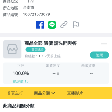
二手品
商品狀況
台南市
所在地區
100721573079
商品編號
商品全部 議價 請先問與答
實名驗證
追蹤
粉絲數
13
2天前上線
-
-
正評
出貨速度
未出貨率
100.0%
--
--
天
總評價
15
-
首頁主打
商品分類
直播影片
-
sign
古董、藝術與礦石