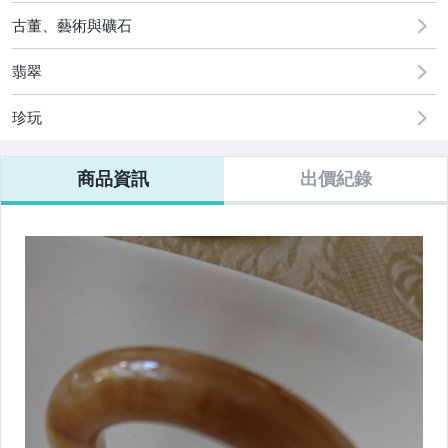
2
女裝與服飾配件
古董、藝術與礦石
手錶與飾品配件
翡翠
珍玩
商品資訊
出價紀錄