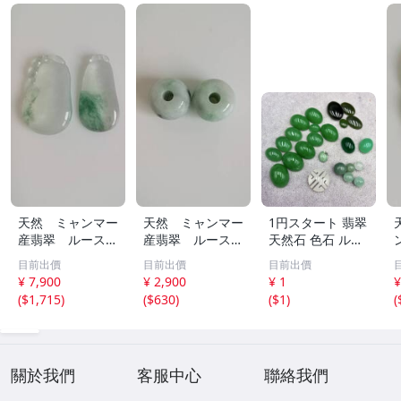
天然 ミャンマー
天然 ミャンマー
1円スタート 翡翠
産翡翠 ルース
産翡翠 ルース
天然石 色石 ルー
瓜 氷のように透
18ｘ12.8ｍ
ス まとめ 大量 ジ
目前出價
目前出價
目前出價
き通る 17ｘ8.5
ｍ 40.5ct と
ュエリー 宝石 総
¥ 7,900
¥ 2,900
¥ 1
¥
ｘ2.4ｍｍ 3.5ct
18.4ｘ13.3ｍｍ
重量約49.0g ヒス
(
$1,715
)
(
$630
)
(
$1
)
(
と 17.6ｘ11
43ct 注意事項
イ HE0806ろ
ｘ2.8ｍｍ 4.5ct
あり 260805
穴なし 260805
關於我們
客服中心
聯絡我們