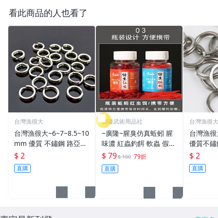
看此商品的人也看了
台灣漁很大
廣隆武術用品社
台灣漁很
台灣漁很大~6~7~8.5~10
~廣隆~腥臭仿真蚯蚓 腥
台灣漁很
mm 優質 不鏽鋼 路亞環
味濃 紅蟲釣餌 軟蟲 假蚯
優質不鏽
S型開口 扁平 打扁 打平
蚓 海魚餌 紅蟲 路亞餌
平 打扁 打平 路
$ 2
$ 79
$ 2
79折
$ 100
路亞 雙環 雙圈 強力
假餌 誘餌 仿生餌 擬餌
雙環 路亞環
直購
直購
直購
路亞軟餌
路亞環