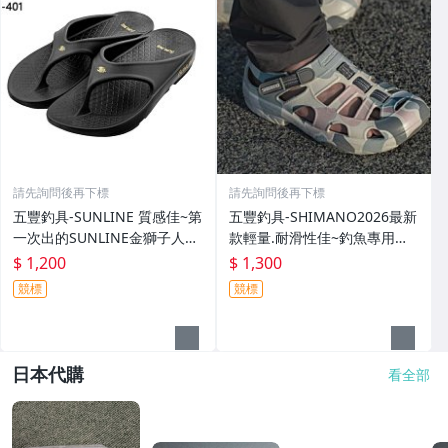
請先詢問後再下標
請先詢問後再下標
五豐釣具-SUNLINE 質感佳~第
五豐釣具-SHIMANO2026最新
一次出的SUNLINE金獅子人字
款輕量.耐滑性佳~釣魚專用布
夾腳拖鞋SUS-401特價1200元
希涼鞋 FS-091I特價1300元
$ 1,200
$ 1,300
競標
競標
日本代購
看全部