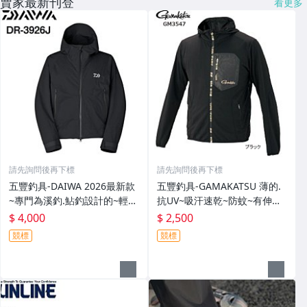
賣家最新刊登
看更多
請先詢問後再下標
請先詢問後再下標
五豐釣具-DAIWA 2026最新款
五豐釣具-GAMAKATSU 薄的.
~專門為溪釣.鮎釣設計的~輕
抗UV~吸汗速乾~防蚊~有伸縮
便.薄的短版防水雨衣DR-3926J
彈性付帽防曬外套 GM-3547
$ 4,000
$ 2,500
外套特價4000元
特價2000元
競標
競標