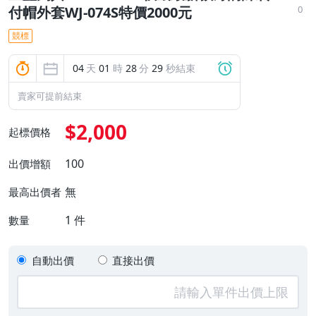
0
付帽外套WJ-074S特價2000元
競標
04
天
01
時
28
分
28
秒結束
賣家可提前結束
$2,000
起標價格
100
出價增額
無
最高出價者
1
件
數量
自動出價
直接出價