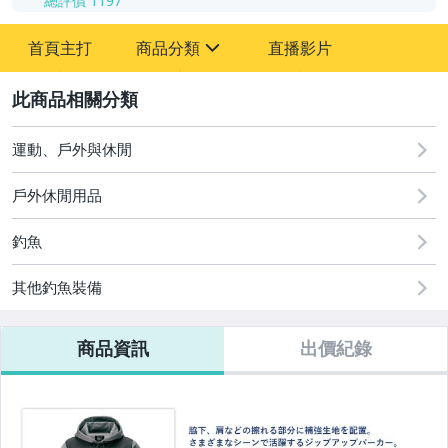
總評價
1197
-
首頁主打
商品分類
直播影片
-
sign
運動、戶外與休閒
2
運動、戶外與休閒
戶外休閒用品
釣魚
其他釣魚裝備
商品資訊
出價紀錄