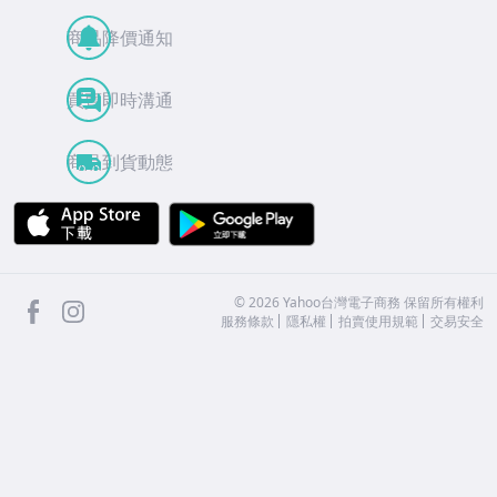
商品降價通知
買賣即時溝通
商品到貨動態
APP Store
Google Play
facebook
Instagram
©
2026
Yahoo台灣電子商務 保留所有權利
服務條款
隱私權
拍賣使用規範
交易安全