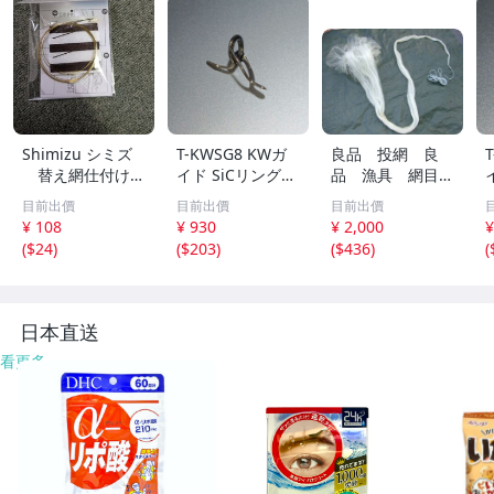
Shimizu シミズ
T-KWSG8 KWガ
良品 投網 良
替え網仕付けセ
イド SiCリング
品 漁具 網目
ット ゴールド×
富士工業 ガイド
約1ｃｍ×1ｃｍ
目前出價
目前出價
目前出價
ブラック
チタンフレーム
4Ｋｇ ⑥
¥ 108
¥ 930
¥ 2,000
¥
(
$24
)
(
$203
)
(
$436
)
(
日本直送
看更多