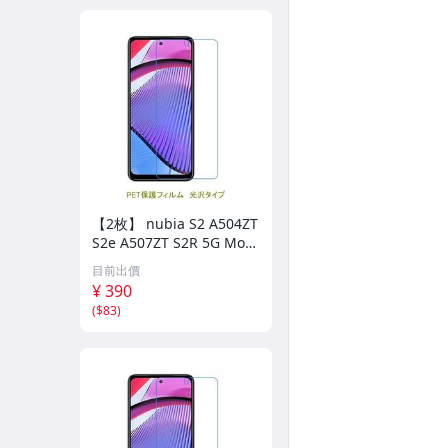
手機殼-KT系列
手機殼-迪士尼系列
手機殼-正版授權卡通
手機殼-出清區
組合區-9H玻保+皮套
組合區-9H玻保+防摔殼
【2枚】 nubia S2 A504ZT
S2e A507ZT S2R 5G Moto
電池-原廠
G Power 5G 【PET素材】
目前出價
液晶保護フィルム 高光沢
¥ 390
電池-高容量鋰電
クリア D323
(
$83
)
手機支架/車架
3C週邊商品
車上用品