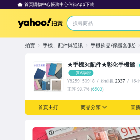
首頁
購物中心
帳務中心
信箱
App下載
Yahoo拍賣
拍賣
手機、配件與通訊
手機飾品/保護套(貼)
★手機3c配件★彰化手機館
實名驗證
Y8259150918
粉絲數
2337
16
正評
99.7%
(
6503
)
首頁主打
商品分類
直
sign