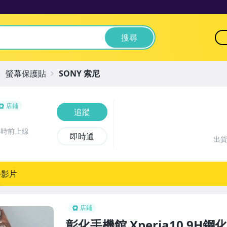
搜尋
螢幕保護貼
SONY 索尼
店鋪
追蹤
小時前上線
即時通
出
播影片
店鋪
彰化手機館 Xperia10 9H鋼