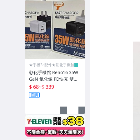
皮套-其它
平板皮套
平板保護貼
★犀牛盾/刀鋒
★惡魔
★手機3c配件★彰化手機館
彰化手機館 Reno16 35W
★UAG/維納斯/IMOS
GaN 氮化鎵 PD快充 雙充
PD頭 Reno16Pro Reno16
★訊迪/倍思/
$ 68
~
$ 339
F OPPO
直購
★太樂芬/TGVIS/普格爾
防摔殼-拉絲紋荔枝紋
防摔殼-雙料卡通系列
防摔殼-其它軍規防摔殼