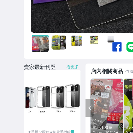
側掀皮套-冰晶銀河
側掀皮套-雙色撞色系列
側掀皮套-牛仔/亞麻材質
側掀皮套-其它正版
側掀皮套-隱藏磁扣
手機皮套-小叮噹/大嘴猴
賣家最新刊登
看更多
店內相關商品
手機皮套-迪士尼系列
手機皮套-史努比
手機皮套-KT/角落
PREV
皮套-腰卦
藍牙/耳機
彰化手機館
彰
★手機3c配件★彰化手機館
Xperia 10 II 9H
Xp