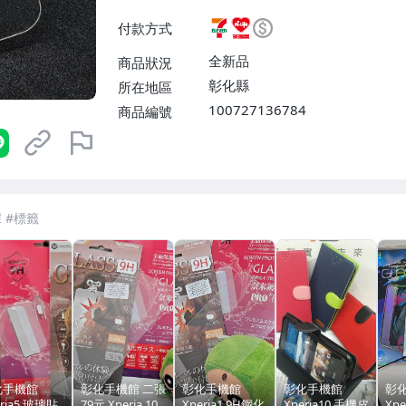
款【單件運費$60、滿100件免
付款方式
0件免運費】、面交/自取/不寄
0、滿100件免運費】
全新品
商品狀況
彰化縣
所在地區
100727136784
商品編號
7-ELEVEN 運費只要
38
元
不限金額、筆數，筆筆優惠無限次！
化手機館
彰化手機館 二張
彰化手機館
彰化手機館
彰
eria5 玻璃貼
79元 Xperia 10
Xperia1 9H鋼化
Xperia10 手機皮
Xpe