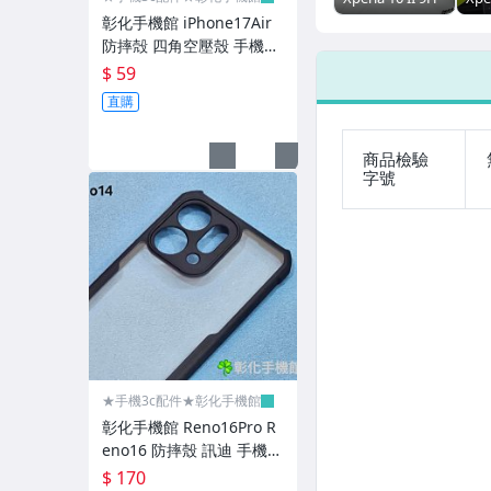
行動電源
鋼化玻璃保護貼
son
彰化手機館 iPhone17Air
Xperia5
Xpe
防摔殻 四角空壓殼 手機殼
Xperia10
Xpe
生活家電
i17 iPhone17Pro iPhone1
$ 59
Xperia10+
護
7ProMax
生活團購(好康分享區)
直購
硬博士 玻璃貼
商品檢驗
字號
AiTEL 專區
玻璃貼
玻璃貼-三星
滿版玻璃貼
滿版玻璃貼-三星
★手機3c配件★彰化手機館
玻璃貼-抗藍光防窺霚面
彰化手機館 Reno16Pro R
玻璃貼-手機相機鏡頭
eno16 防摔殼 訊迪 手機殼
XUNDD 甲殼蟲 OPPO Re
$ 170