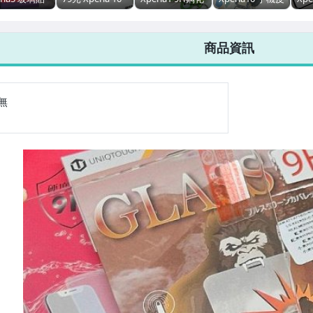
y Xperia1
II Xperia5
玻璃保護貼
套 Xperia10plus
玻
ria10plus
Xperia10 9H鋼
Xperia10
手機套 SONY
Xpe
ria10 9H 保
化玻璃保護貼 機
Xperia5
Xperia10+ 側掀
Xpe
商品資訊
貼
型任選
Xperia10+ sony
皮套
Xpe
玻
無