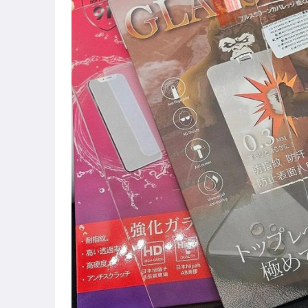
★iPhone17專區
★iPhone16專區
★iPhone15專區
★iPhone14專區
★當月促銷
★出清特賣
CITY BOSS
cowhorn牛角
UNIQTOUGH
手機
記憶卡