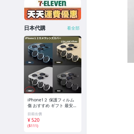
防摔殼-支架款
防摔殼-磁吸殼
日本代購
看全部
空壓殼
空壓殼-三星
空壓殼-iPhone系列
空壓殼-四角加厚
空壓殼-KT/角落
空壓殼-史努比系列
iPhone1２ 保護フィルム
空壓殼-迪士尼系列
傷 おすすめ ギフト 最安
銀 カメラレンズ
目前出價
清水套/果凍套
¥ 520
(
$111
)
手機殼/背蓋