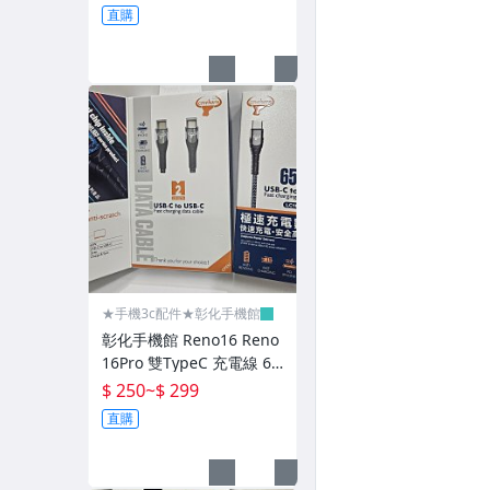
保護貼-軟膜/A1科技膜/曲滑膜
no16F
直購
9H玻璃貼-卡通版
保護貼-亮面/霧面
正版-BMW
正版-法拉利
正版-賓士
正版-施華洛世奇
正版-藍寶堅尼
★手機3c配件★彰化手機館
彰化手機館 Reno16 Reno
原廠充電線/USB頭
16Pro 雙TypeC 充電線 65
W cowhorn C TO C Reno
$ 250
~
$ 299
傳輸線/充電線
16F
直購
充電頭/USB頭/PD頭
皮套促銷49元起