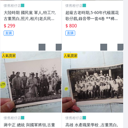
懷舊柑仔店
懷舊柑仔店
大陸時期 國民黨 軍人,特工??,
超級古老時期,5-60年代楊麗花
古董黑白,照片,相片(老兵民國3
歌仔戲,錄音帶一套4卷 **稀少
8年從大陸帶來台灣的) **稀少
品
$ 299
$ 800
品6
直購
直購
人氣賣家
人氣賣家
懷舊柑仔店
懷舊柑仔店
蔣中正 總統 與國軍將領,古董
高雄 水產職業學校 ,古董黑白,