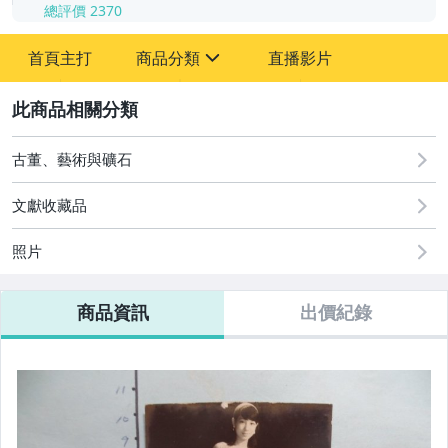
總評價
2370
-
首頁主打
商品分類
直播影片
-
sign
其它
2
古董、藝術與礦石
文獻收藏品
照片
商品資訊
出價紀錄