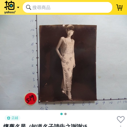
店鋪
懷舊名星, (知道名子請告之謝謝)5
1