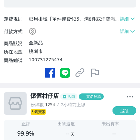
運費規則
郵局掛號【單件運費$35、滿8件或消費滿
$3500免運費】
付款方式
全新品
商品狀況
桃園市
所在地區
100731275474
商品編號
懷舊柑仔店
店鋪
實名驗證
粉絲數
1254
2小時前上線
追蹤
人氣賣家
-
-
正評
出貨速度
未出貨率
99.9%
--
--
天