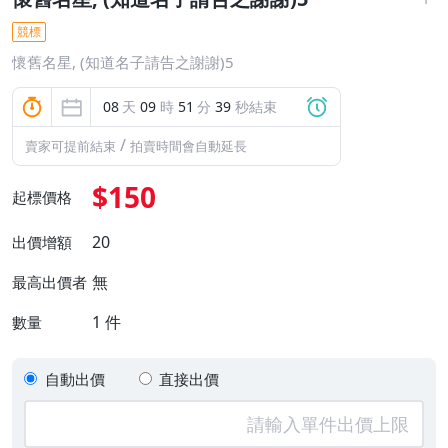
競標
懷舊名星, (知道名子請告之謝謝)5
08
天
09
時
51
分
38
秒結束
/
賣家可提前結束
拍賣時間會自動延長
$150
起標價格
20
出價增額
無
最高出價者
1
件
數量
自動出價
直接出價