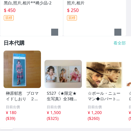
黑白,照片,相片**稀少品-2
照片,相片
$ 450
$ 250
競標
競標
日本代購
看全部
榊原郁恵 ブロマ
S527《★限定★
☆ポール・ニュー
イドしおり ２枚
生写真》全3種セ
マン◆ロバート・
組 レトロ 送料
ット【井口裕香】
レッドフォード◆
目前出價
目前出價
目前出價
１１０円 未開封
FLASH（フラッシ
サイン入り写真◆
¥ 180
¥ 1,500
¥ 1,200
¥
ュ）2026年8月18
30x20㎝☆
(
$39
)
(
$325
)
(
$260
)
(
日・25日合併号
★セブンネット限