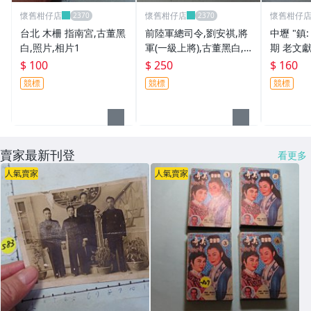
懷舊柑仔店
懷舊柑仔店
懷舊柑仔
台北 木柵 指南宮,古董黑
前陸軍總司令,劉安祺,將
中壢 "鎮
白,照片,相片1
軍(一級上將),古董黑白,
期 老文獻
照片,相片**稀少品14
$ 100
$ 250
$ 160
競標
競標
競標
賣家最新刊登
看更多
人氣賣家
人氣賣家