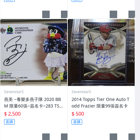
ML三冠王 MVP~
SevenstarS
SevenstarS
燕美 ~養樂多燕子隊 2020 BB
2014 Topps Tier One Auto T
M 限量60張~簽名卡~283 TSU
odd Frazier 限量99張簽名卡
BAMI~最強吉祥物 燕九郎妹妹
$ 2,500
$ 500
直購
直購