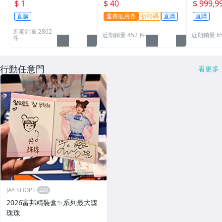
職棒球員卡 遊戲王 寶可
適用 BBM MLB Topps C
次到貨日期:
$ 1
$ 40
$ 999,9
夢PTCG 漫威 ultra pro
PBL 球員卡
直購
運費抵用券
折扣碼
直購
直購
可用
近期銷量 2862
近期銷量 452 件
近期銷量 6
件
行動任意門
看更多
JAY SHOP✨
2026富邦精裝盒✨系列最大獎
珠珠