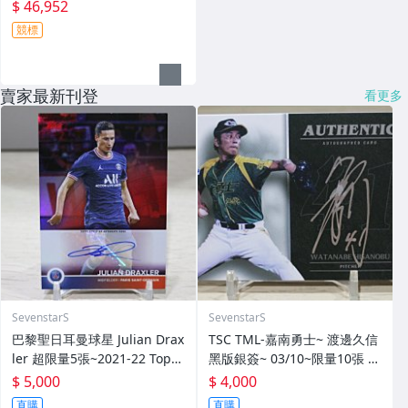
$ 46,952
競標
賣家最新刊登
看更多
SevenstarS
SevenstarS
巴黎聖日耳曼球星 Julian Drax
TSC TML-嘉南勇士~ 渡邊久信
ler 超限量5張~2021-22 Topp
黑版銀簽~ 03/10~限量10張 簽
s Paris Saint-Germain SSP
名卡~交換卡 已換回~ 簽背號4
$ 5,000
$ 4,000
亮面簽名卡~
1~西武獅日職3屆勝投王 勇士T
直購
直購