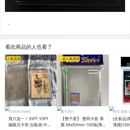
看此商品的人也看了
人氣賣家
超人氣賣家
Y1068635996
魔卡商行
時尚.電影.
買六送一！35PT 55PT
【雙子星】 透明卡套 薄
(全新品)美
磁吸式卡夾 自黏袋 中華
膜 66x93mm 100張(薄)
薄膜(10