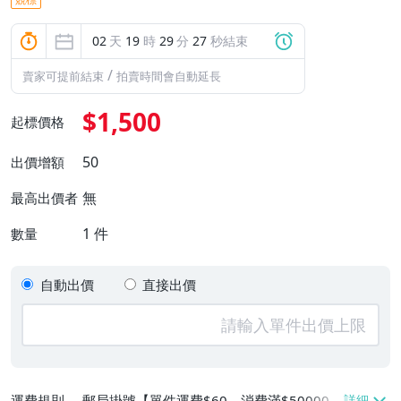
02
天
19
時
29
分
27
秒結束
/
賣家可提前結束
拍賣時間會自動延長
$1,500
起標價格
50
出價增額
無
最高出價者
1
件
數量
自動出價
直接出價
運費規則
郵局掛號【單件運費$60、消費滿$50000