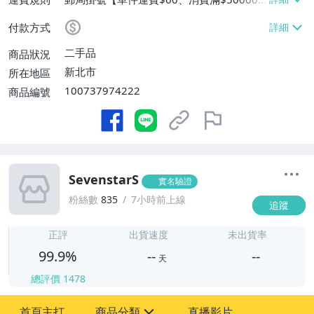
免運費】
付款方式
二手品
商品狀況
新北市
所在地區
100737974222
商品編號
SevenstarS
實名驗證
粉絲數
835
7小時前上線
追蹤
-
-
正評
出貨速度
未出貨率
99.9%
--
--
天
總評價
1478
-
首頁主打
商品分類
直播影片
-