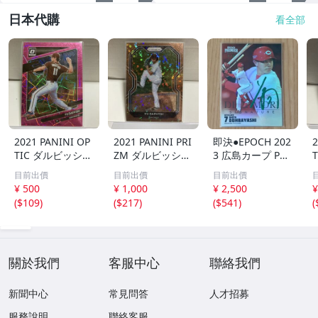
日本代購
看全部
2021 PANINI OP
2021 PANINI PRI
即決●EPOCH 202
2
TIC ダルビッシュ
ZM ダルビッシュ
3 広島カープ PRE
有 249枚限定
有 40枚限定
MIER EDITION
目前出價
目前出價
目前出價
シリアルカード
シリアルカード
堂林翔太 /5枚限
¥ 500
¥ 1,000
¥ 2,500
¥
パドレス
パドレス
定 デコモリ緑箔
(
$109
)
(
$217
)
(
$541
)
(
サインカード #D
S-C05 エポック
關於我們
客服中心
聯絡我們
新聞中心
常見問答
人才招募
服務說明
聯絡客服