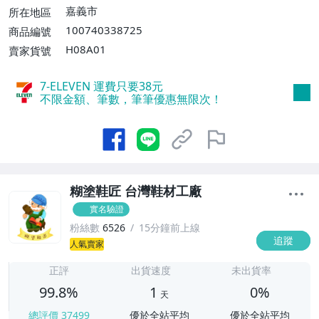
交/自取/不寄送【免運費】
嘉義市
所在地區
100740338725
商品編號
H08A01
賣家貨號
7-ELEVEN 運費只要
38
元
不限金額、筆數，筆筆優惠無限次！
糊塗鞋匠 台灣鞋材工廠
實名驗證
粉絲數
6526
15分鐘前上線
追蹤
1
人氣賣家
正評
出貨速度
未出貨率
99.8%
1
0%
天
總評價
37499
優於全站平均
優於全站平均