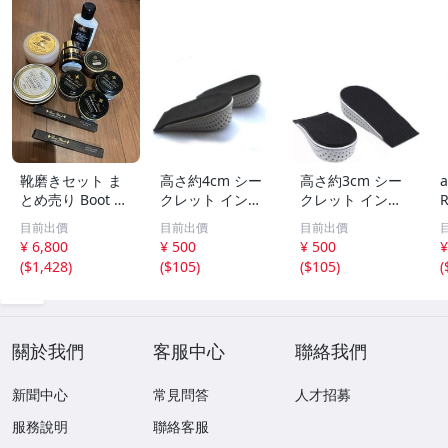
靴磨きセット ま
高さ約4cm シー
高さ約3cm シー
とめ売り Boot Bl
クレット インソ
クレット インソ
ack・Brift H・M.
ール ブーツや長
ール ブーツや長
ー
目前出價
目前出價
目前出價
MOWBRAY 靴磨
靴でかかとを上げ
靴でかかとを上げ
¥ 6,800
¥ 500
¥ 500
¥
きセット ブリフ
てスタイルアップ
てスタイルアップ
(
$1,428
)
(
$105
)
(
$105
)
(
トアッシュクリー
低反発素材EVA使
低反発素材EVA使
ム
用 足にやさしい
用 足にやさしい
エコノミータイプ
エコノミータイプ
關於我們
客服中心
聯絡我們
新聞中心
常見問答
人才招募
服務說明
聯絡客服