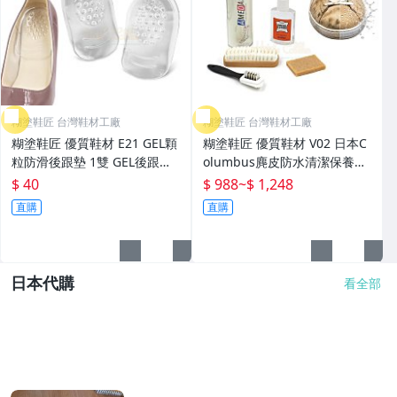
糊塗鞋匠 台灣鞋材工廠
糊塗鞋匠 台灣鞋材工廠
糊塗鞋匠 優質鞋材 E21 GEL顆
糊塗鞋匠 優質鞋材 V02 日本C
粒防滑後跟墊 1雙 GEL後跟墊
olumbus麂皮防水清潔保養組
矽膠後跟墊 半碼鞋墊 腳跟墊
1組 麂皮刷 麂皮防霉清潔劑 麂
$ 40
$ 988
~
$ 1,248
足跟墊
皮橡膠刷
直購
直購
日本代購
看全部