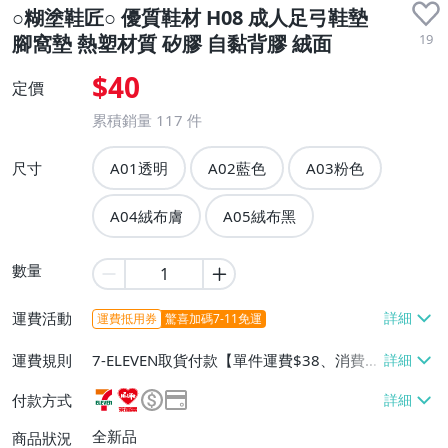
○糊塗鞋匠○ 優質鞋材 H08 成人足弓鞋墊
19
腳窩墊 熱塑材質 矽膠 自黏背膠 絨面
$40
定價
累積銷量
117
件
尺寸
A01透明
A02藍色
A03粉色
A04絨布膚
A05絨布黑
數量
運費活動
運費抵用券
驚喜加碼7-11免運
運費規則
7-ELEVEN取貨付款【單件運費$38、消費滿
$800免運費】、萊爾富取貨付款【單件運
付款方式
費$60、消費滿$800免運費】、宅配/貨運
【單件運費$70、消費滿$800免運費】、面
全新品
商品狀況