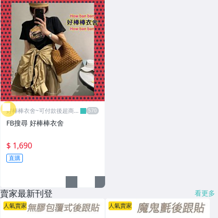
好棒棒衣舍~可付款後超商取
貨
FB搜尋 好棒棒衣舍
$ 1,690
直購
賣家最新刊登
看更多
人氣賣家
人氣賣家