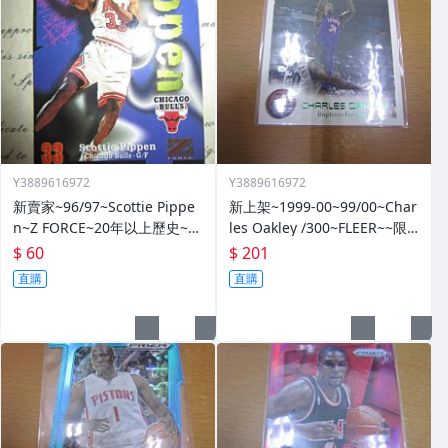
Y3889616972
Y3889616972
新賣家~96/97~Scottie Pippe
新上架~1999-00~99/00~Char
n~Z FORCE~20年以上歷史~無
les Oakley /300~FLEER~~限
限量~
量/300~1060114-1
$ 60
$ 201
直購
直購