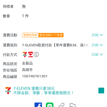
無
得標者
1
件
數量
運費活動
運費抵用券
驚喜加碼7-11免運
運費規則
7-ELEVEN取貨付款【單件運費$38、滿100
件或消費滿$1000000免運費】、7-ELEVEN
付款方式
取貨不付款【單件運費$38】、萊爾富取貨
付款【單件運費$60、滿50件或消費滿$30
全新品
商品狀況
0000免運費】、郵局掛號【單件運費$50、
高雄市
所在地區
滿30件或消費滿$30000免運費】
100740761301
商品編號
7-ELEVEN 運費只要
38
元
不限金額、筆數，筆筆優惠無限次！