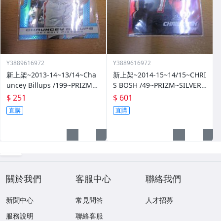
Y3889616972
Y3889616972
新上架~2013-14~13/14~Cha
新上架~2014-15~14/15~CHRI
uncey Billups /199~PRIZM~S
S BOSH /49~PRIZM~SILVER~
ILVER~藍亮~限量/199~10601
紅亮~低限量/49~1060114-1
$ 251
$ 601
14-1
直購
直購
關於我們
客服中心
聯絡我們
新聞中心
常見問答
人才招募
服務說明
聯絡客服