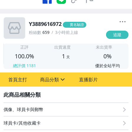
Y3889616972
實名驗證
粉絲數
659
3小時前上線
追蹤
1
正評
出貨速度
未出貨率
100.0%
1
0%
天
總評價
1181
優於全站平均
首頁主打
商品分類
直播影片
sign
2
偶像、球員卡與郵幣
偶像、球員卡與郵幣
球員卡/其他收藏卡